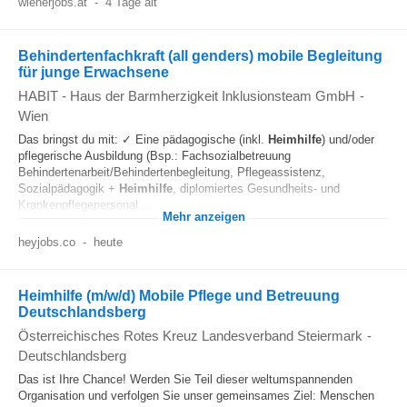
wienerjobs.at
-
4 Tage alt
Behindertenfachkraft (all genders) mobile Begleitung
für junge Erwachsene
HABIT - Haus der Barmherzigkeit Inklusionsteam GmbH
-
Wien
Das bringst du mit: ✓ Eine pädagogische (inkl.
Heimhilfe
) und/oder
pflegerische Ausbildung (Bsp.: Fachsozialbetreuung
Behindertenarbeit/Behindertenbegleitung, Pflegeassistenz,
Sozialpädagogik +
Heimhilfe
, diplomiertes Gesundheits- und
Krankenpflegepersonal...
Mehr anzeigen
heyjobs.co
-
heute
Heimhilfe (m/w/d) Mobile Pflege und Betreuung
Deutschlandsberg
Österreichisches Rotes Kreuz Landesverband Steiermark
-
Deutschlandsberg
Das ist Ihre Chance! Werden Sie Teil dieser weltumspannenden
Organisation und verfolgen Sie unser gemeinsames Ziel: Menschen