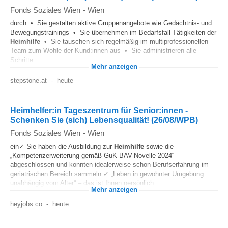
Fonds Soziales Wien
-
Wien
durch • Sie gestalten aktive Gruppenangebote wie Gedächtnis- und
Bewegungstrainings • Sie übernehmen im Bedarfsfall Tätigkeiten der
Heimhilfe
• Sie tauschen sich regelmäßig im multiprofessionellen
Team zum Wohle der Kund:innen aus • Sie administrieren alle
Schritte...
Mehr anzeigen
stepstone.at
-
heute
Heimhelfer:in Tageszentrum für Senior:innen -
Schenken Sie (sich) Lebensqualität! (26/08/WPB)
Fonds Soziales Wien
-
Wien
ein✓ Sie haben die Ausbildung zur
Heimhilfe
sowie die
„Kompetenzerweiterung gemäß GuK-BAV-Novelle 2024“
abgeschlossen und konnten idealerweise schon Berufserfahrung im
geriatrischen Bereich sammeln ✓ „Leben in gewohnter Umgebung
unabhängig vom Alter“ – das ist Ihnen persönlich...
Mehr anzeigen
heyjobs.co
-
heute