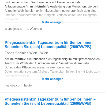
und Gemeinschaft. Wir freuen uns auf Bewerbungen als
Alltagsmanager*in mit
Heimhilfe
Ausbildung von Menschen, die den
Alltag im Wohnbereich aktiv mitgestalten, gerne praktisch tätig sind
und den Bewohner*innen mit Sorgfalt, Verlässlichkeit und Feingefühl
begegnen...
Mehr anzeigen
wienerjobs.at
-
1 Woche alt
Pflegeassistent:in Tageszentrum für Senior:innen –
Schenken Sie (sich) Lebensqualität! (26/07/WPB)
Fonds Soziales Wien
-
Wien
der
Heimhilfe
✓ Sie tauschen sich regelmäßig im multiprofessionellen
Team zum Wohle der Kund:innen aus✓ Sie administrieren alle
Schritte des Pflegeprozesses im elektronischen
Dokumentationssystem All diese Tätigkeiten führen Sie mit Liebe zum
älteren Menschen...
Mehr anzeigen
heyjobs.co
-
heute
Pflegeassistent:in Tageszentrum für Senior:innen –
Schenken Sie (sich) Lebensqualität! (26/06/WPB)