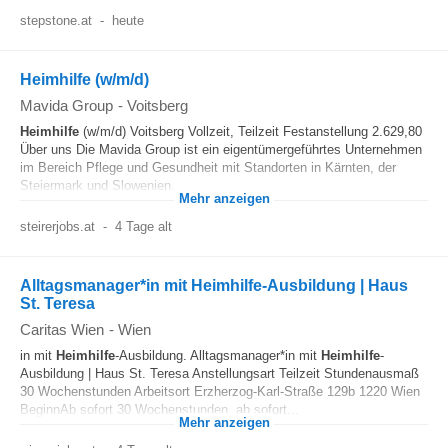
stepstone.at
-
heute
Heimhilfe (w/m/d)
Mavida Group
-
Voitsberg
Heimhilfe
(w/m/d) Voitsberg Vollzeit, Teilzeit Festanstellung 2.629,80
Über uns Die Mavida Group ist ein eigentümergeführtes Unternehmen
im Bereich Pflege und Gesundheit mit Standorten in Kärnten, der
Steiermark und Slowenien...
Mehr anzeigen
steirerjobs.at
-
4 Tage alt
Alltagsmanager*in mit Heimhilfe-Ausbildung | Haus
St. Teresa
Caritas Wien
-
Wien
in mit
Heimhilfe
-Ausbildung. Alltagsmanager*in mit
Heimhilfe
-
Ausbildung | Haus St. Teresa Anstellungsart Teilzeit Stundenausmaß
30 Wochenstunden Arbeitsort Erzherzog-Karl-Straße 129b 1220 Wien
BeginnAb sofort 30 Wochenstunden, ab sofort...
Mehr anzeigen