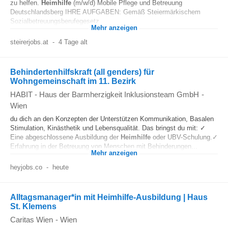
zu helfen.
Heimhilfe
(m/w/d) Mobile Pflege und Betreuung
Deutschlandsberg IHRE AUFGABEN: Gemäß Steiermärkischem
Sozialbetreuungsberufegesetz...
Mehr anzeigen
steirerjobs.at
-
4 Tage alt
Behindertenhilfskraft (all genders) für
Wohngemeinschaft im 11. Bezirk
HABIT - Haus der Barmherzigkeit Inklusionsteam GmbH
-
Wien
du dich an den Konzepten der Unterstützen Kommunikation, Basalen
Stimulation, Kinästhetik und Lebensqualität. Das bringst du mit: ✓
Eine abgeschlossene Ausbildung der
Heimhilfe
oder UBV-Schulung.✓
Erfahrung in der Betreuung von Menschen mit Behinderungen...
Mehr anzeigen
heyjobs.co
-
heute
Alltagsmanager*in mit Heimhilfe-Ausbildung | Haus
St. Klemens
Caritas Wien
-
Wien