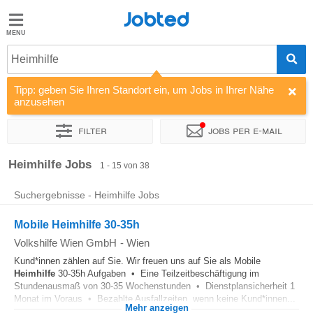
Jobted
Jobted
Jobs
Heimhilfe
Tipp: geben Sie Ihren Standort ein, um Jobs in Ihrer Nähe
Gehalt
anzusehen
Filter
Jobs per e-mail
Sortieren nach
Unternehmen
Vertragsart
Zeitintensität
Heimhilfe Jobs
1 - 15 von 38
Suchergebnisse - Heimhilfe Jobs
Mobile Heimhilfe 30-35h
Volkshilfe Wien GmbH
-
Wien
Kund*innen zählen auf Sie. Wir freuen uns auf Sie als Mobile
Heimhilfe
30-35h Aufgaben • Eine Teilzeitbeschäftigung im
Stundenausmaß von 30-35 Wochenstunden • Dienstplansicherheit 1
Monat im Voraus • Bezahlte Ausfallzeiten, wenn keine Kund*innen...
Mehr anzeigen