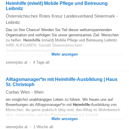
Heimhilfe (m/w/d) Mobile Pflege und Betreuung
Leibnitz
Österreichisches Rotes Kreuz Landesverband Steiermark
-
Leibnitz
Das ist Ihre Chance! Werden Sie Teil dieser weltumspannenden
Organisation und verfolgen Sie unser gemeinsames Ziel: Menschen
zu helfen.
Heimhilfe
(m/w/d) Mobile Pflege und Betreuung Leibnitz
IHRE AUFGABEN: Gemäß Steiermärkischem
Sozialbetreuungsberufegesetz...
Mehr anzeigen
steirerjobs.at
-
4 Tage alt
Alltagsmanager*in mit Heimhilfe-Ausbildung | Haus
St. Christoph
Caritas Wien
-
Wien
ein möglichst unabhängiges Leben zu führen. Wir freuen uns auf
Bewerbungen als Alltagsmanager*in mit
Heimhilfe
-Ausbildung von
Menschen, die gerne praktisch tätig sind, den Alltag im Wohnbereich
aktiv mitgestalten und den Bewohner*innen mit Sorgfalt...
Mehr anzeigen
wienerjobs.at
-
1 Woche alt