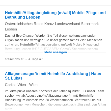
Heimhilfe/Alltagsbegleitung (m/w/d) Mobile Pflege und
Betreuung Leoben
Österreichisches Rotes Kreuz Landesverband Steiermark
-
Leoben
Das ist Ihre Chance! Werden Sie Teil dieser weltumspannenden
Organisation und verfolgen Sie unser gemeinsames Ziel: Menschen
zu helfen.
Heimhilfe
/Alltagsbegleitung (m/w/d) Mobile Pflege und
Betreuung Leoben IHRE AUFGABEN: Gemäß Steiermärkischem...
Mehr anzeigen
steirerjobs.at
-
4 Tage alt
Alltagsmanager*in mit Heimhilfe-Ausbildung | Haus
St. Lukas
Caritas Wien
-
Wien
im Mittelpunkt unseres Konzepts der Lebensqualität. Für unser Team
suchen wir ab August eine*n Alltagsmanager*in mit
Heimhilfe
-
Ausbildung im Ausmaß von 20 Wochenstunden. Wir freuen uns auf
Bewerbungen von Menschen, die gerne praktisch tätig sind, den Alltag
aktiv...