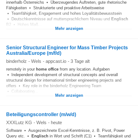
innerhalb Österreichs • Überzeugendes Auftreten, gute rhetorische
Fähigkeiten • Strukturierte und proaktive Arbeitsweise
• Teamfähigkeit, Engagement und hohes Loyalitätsbewusstsein
• Deutschkenntnisse auf muttersprachlichem Niveau und
Englisch
B2 • Hohes Maß...
Mehr anzeigen
Senior Structural Engineer for Mass Timber Projects
Australia/Europe (m/f/d)
binderholz
-
Wels
-
appcast.io
-
3 Tage alt
remotely in your
home office
from any location. Aufgaben
• Independent development of structural concepts and overall
structural design for international timber engineering projects and
offers • Key role in the binderholz Engineering Team
• Collaborating...
Mehr anzeigen
Beteiligungscontroller (m/w/d)
XXXLutz KG
-
Wels
-
heute
Software • Ausgezeichnete Excel-Kenntnisse, z. B. Pivot, Power
Query etc. •
Englisch
in Wort und Schrift (C1) • Teamfähigkeit und