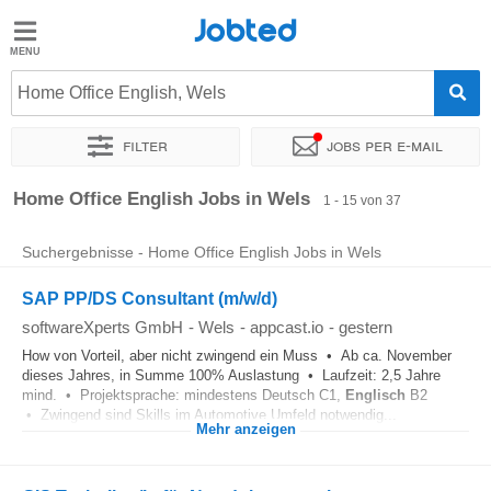
Jobted
Jobted
Jobs
Home Office English, Wels
Filter
Jobs per e-mail
Gehalt
Sortieren nach
Genauer Standort
Unternehmen
Personald
Home Office English Jobs in Wels
1 - 15 von 37
Suchergebnisse - Home Office English Jobs in Wels
SAP PP/DS Consultant (m/w/d)
softwareXperts GmbH
-
Wels
-
appcast.io
-
gestern
How von Vorteil, aber nicht zwingend ein Muss • Ab ca. November
dieses Jahres, in Summe 100% Auslastung • Laufzeit: 2,5 Jahre
mind. • Projektsprache: mindestens Deutsch C1,
Englisch
B2
• Zwingend sind Skills im Automotive Umfeld notwendig...
Mehr anzeigen