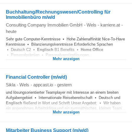
Buchhaltung/Rechnungswesen/Controlling für
Immobilienbüro m/w/d
Consulting Company Immobilien GmbH
-
Wels
-
karriere.at
-
heute
Sehr gute Computer-Kenntnisse • Hohe Zahlenaffinität Nice-To-Have
Kenntnisse • Bilanzierungskenntnisse Erforderliche Sprachen
• Deutsch C2 •
Englisch
B1 Benefits •
Home Office
• Personalprämien • Personalvergünstigungen...
Mehr anzeigen
Financial Controller (m/w/d)
Sikla
-
Wels
-
appcast.io
-
gestern
und lösungsorientierter Teamplayer mit Interesse an einem breiten
Aufgabengebiet • Internationale Reisebereitschaft • Deutsch und
Englisch
fließend in Wort und Schrift Unser Angebot: • Wir haben
ein angenehmes Arbeitsklima und ein sympathisches, kleines Team...
Mehr anzeigen
Mitarbeiter Business Support (m/w/d)