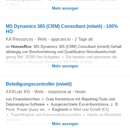
• Gute...
Mehr anzeigen
MS Dynamics 365 (CRM) Consultant (m/w/d) - 100%
HO
KA Resources
-
Wels
-
appcast.io
-
2 Tage alt
im
Homeoffice
. MS Dynamics 365 (CRM) Consultant (m/w/d) Gehalt:
abhängig von Berufserfahrung und Qualifikation Reisebereitschaft:
gering Ref. 25343 Ihre Aufgaben • Sie beraten und optimieren die
Prozesse im Microsoft Dynamics 365/CRM Umfeld...
Mehr anzeigen
Beteiligungscontroller (m/w/d)
XXXLutz KG
-
Wels
-
stepstone.at
-
heute
von Finanzberichten • Gute Kenntnisse mit Reporting-Tools und
Datenanalyse-Software • Ausgezeichnete Excel-Kenntnisse, z. B.
Pivot, Power Query etc. •
Englisch
in Wort und Schrift (C1)
• Teamfähigkeit und Kommunikationsstärke • Hands-on-Mentalität
und hohe...
Mehr anzeigen