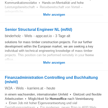
Kommunikationsstärke • Hands-on-Mentalität und hohe
Leistungsbereitschaft • Reisebereitschaft von Vorteil –
gelegentliche...
Mehr anzeigen
Senior Structural Engineer NL (m/f/d)
binderholz
-
Wels
-
appcast.io
-
3 Tage alt
solutions for mass timber construction projects. For our further
development within the European market, we are seeking a key
individual with technical engineering knowledge of mass timber
projects. This position can be performed remotely in your
home
office
...
Mehr anzeigen
Finanzadministration Controlling und Buchhaltung
(m/w/d)
W2A
-
Wels
-
karriere.at
-
heute
in einem wachsenden, internationalen Umfeld • Gleitzeit und flexible
Arbeitszeiten • Möglichkeit für
Homeoffice
nach Vereinbarung
• Einen Job mit hoher Eigenverantwortung und viel
Gestaltungsspielraum • Ein modernes, neues Büro in 4600 Wels