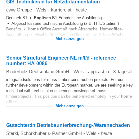
GIS Techniker/in für Netzdokumentation
eww Gruppe
-
Wels
-
karriere.at
-
heute
Deutsch B1 •
Englisch
B1 Erforderliche Ausbildung
• Abgeschlossene technische Ausbildung (z.B. HTL/Studium)
Benefits •
Home Office
Ausmaß nach Absprache,
Homeoffice
-
Ausstattung • Flexible Arbeitszeiten Gleitzeit, tlw. 4-Tage-Woche...
Mehr anzeigen
Senior Structural Engineer NL m/f/d - reference
number: HA-0086
Binderholz Deutschland GmbH
-
Wels
-
appcast.io
-
3 Tage alt
integratedsolutions for mass timber construction projects. For our
further development within the European market, we are seeking a key
individual with technical engineering knowledge of mass
timberprojects. This position can be performed remotely in your
home
office
...
Mehr anzeigen
Gutachter:in Betriebsunterbrechung-/Warenschäden
Sterkl, Schörkhuber & Partner GmbH
-
Wels
-
heute