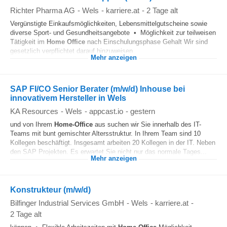
Richter Pharma AG
-
Wels
-
karriere.at
-
2 Tage alt
Vergünstigte Einkaufsmöglichkeiten, Lebensmittelgutscheine sowie
diverse Sport- und Gesundheitsangebote • Möglichkeit zur teilweisen
Tätigkeit im
Home Office
nach Einschulungsphase Gehalt Wir sind
gesetzlich verpflichtet darauf hinzuweisen...
Mehr anzeigen
SAP FI/CO Senior Berater (m/w/d) Inhouse bei
innovativem Hersteller in Wels
KA Resources
-
Wels
-
appcast.io
-
gestern
und von Ihrem
Home-Office
aus suchen wir Sie innerhalb des IT-
Teams mit bunt gemischter Altersstruktur. In Ihrem Team sind 10
Kollegen beschäftigt. Insgesamt arbeiten 20 Kollegen in der IT. Neben
den SAP Projekten. Es erwartet Sie nicht nur das normale Tages...
Mehr anzeigen
Konstrukteur (m/w/d)
Bilfinger Industrial Services GmbH
-
Wels
-
karriere.at
-
2 Tage alt