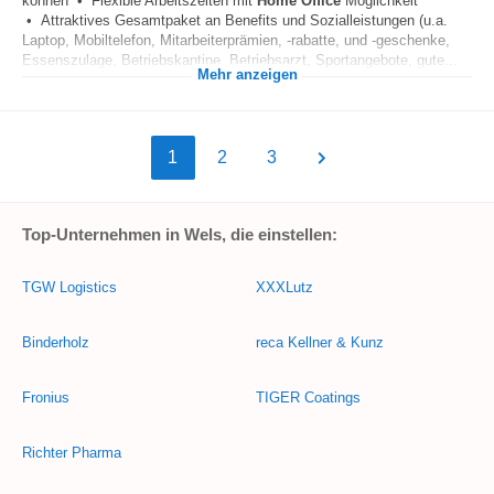
können • Flexible Arbeitszeiten mit
Home Office
Möglichkeit
• Attraktives Gesamtpaket an Benefits und Sozialleistungen (u.a.
Laptop, Mobiltelefon, Mitarbeiterprämien, -rabatte, und -geschenke,
Essenszulage, Betriebskantine, Betriebsarzt, Sportangebote, gute...
Mehr anzeigen
1
2
3
Top-Unternehmen in Wels, die einstellen:
TGW Logistics
XXXLutz
Binderholz
reca Kellner & Kunz
Fronius
TIGER Coatings
Richter Pharma