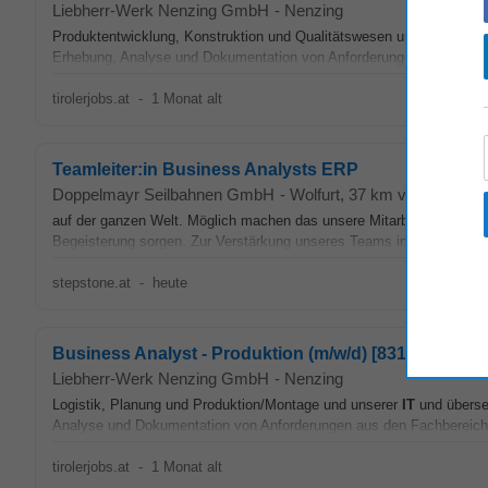
Liebherr-Werk Nenzing GmbH
-
Nenzing
Produktentwicklung, Konstruktion und Qualitätswesen und unserer
IT
Erhebung, Analyse und Dokumentation von Anforderungen aus den Be
tirolerjobs.at
-
1 Monat alt
Teamleiter:in Business Analysts ERP
Doppelmayr Seilbahnen GmbH
-
Wolfurt
, 37 km von Nenzing
auf der ganzen Welt. Möglich machen das unsere Mitarbeiter:innen, d
Begeisterung sorgen. Zur Verstärkung unseres Teams im Bereich Dig
stepstone.at
-
heute
Business Analyst - Produktion (m/w/d) [83163]
Liebherr-Werk Nenzing GmbH
-
Nenzing
Logistik, Planung und Produktion/Montage und unserer
IT
und überse
Analyse und Dokumentation von Anforderungen aus den Fachbereiche
tirolerjobs.at
-
1 Monat alt