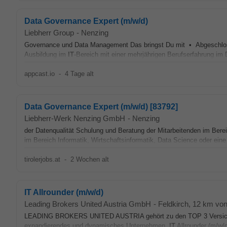
Data Governance Expert (m/w/d)
Liebherr Group
-
Nenzing
Governance und Data Management Das bringst Du mit • Abgeschlosse
Ausbildung im
IT
-Bereich mit einer mehrjährigen Berufserfahrung i
appcast.io
-
4 Tage alt
Data Governance Expert (m/w/d) [83792]
Liebherr-Werk Nenzing GmbH
-
Nenzing
der Datenqualität Schulung und Beratung der Mitarbeitenden im Be
im Bereich Informatik, Wirtschaftsinformatik, Data Science oder ein
tirolerjobs.at
-
2 Wochen alt
IT Allrounder (m/w/d)
Leading Brokers United Austria GmbH
-
Feldkirch
, 12 km vo
LEADING BROKERS UNITED AUSTRIA gehört zu den TOP 3 Versicherung
expandierendes und dynamisches Unternehmen.
IT
Allrounder (m/w/