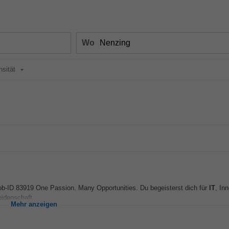
Wo
nsität
Job-ID 83919 One Passion. Many Opportunities. Du begeisterst dich für
IT
, In
idenschaft...
Mehr anzeigen