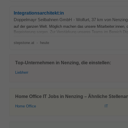
Integrationsarchitekt:in
Doppelmayr Seilbahnen GmbH
-
Wolfurt
, 37 km von Nenzing
auf der ganzen Welt. Möglich machen das unsere Mitarbeiter:innen, d
Begeisterung sorgen. Zur Verstärkung unseres Teams im Bereich Dig
stepstone.at
-
heute
Top-Unternehmen in Nenzing, die einstellen:
Liebherr
Home Office IT Jobs in Nenzing – Ähnliche Stellena
Home Office
IT