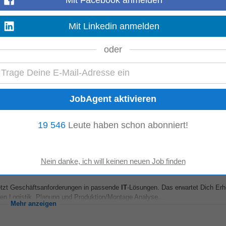
und überführst fachliche Anforderungen in tragfähige
IT
-Lösungen. Das erwar
Mit Linkedin anmelden
reichen Produktentwicklung, Konstruktion/R&D...
Mehr anzeigen
oder
ie unsere einzigartigen Projekte umsetzen und mit innovativen Ideen immer w
italisierung &
IT
& BPM...
Mehr anzeigen
19 546
Leute haben schon abonniert!
tzt Geschäftsanforderungen in passende
IT
-Lösungen. Das erwartet Dich Er
n Logistik, Planung und Produktion/Montage Analyse...
Mehr anzeigen