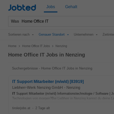
Jobted
Jobs
Gehalt
Was
Sortieren nach
Genauer Standort
Unternehmen
Zeitinte
>
>
Home
Home Office IT Jobs
Nenzing
Home Office IT Jobs in Nenzing
Suchergebnisse - Home Office IT Jobs in Nenzing
IT Support Mitarbeiter (m/w/d) [83919]
Liebherr-Werk Nenzing GmbH
-
Nenzing
IT
Support Mitarbeiter (m/w/d) Informationstechnologie / Software | 
Technologien von morgen?Bei Liebherr in Nenzing kannst du deine Le
tirolerjobs.at
-
2 Tage alt