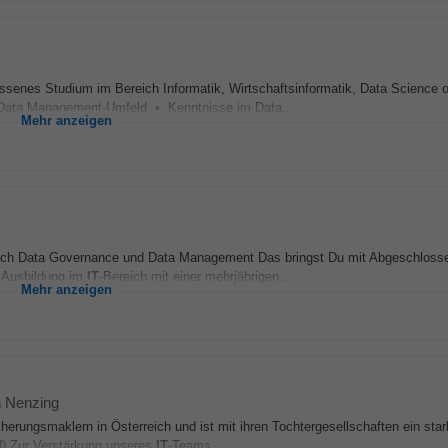
nes Studium im Bereich Informatik, Wirtschaftsinformatik, Data Science o
m Data Management-Umfeld • Kenntnisse im Data...
Mehr anzeigen
reich Data Governance und Data Management Das bringst Du mit Abgeschlos
e Ausbildung im
IT
-Bereich mit einer mehrjährigen...
Mehr anzeigen
n Nenzing
smaklern in Österreich und ist mit ihren Tochtergesellschaften ein star
d) Zur Verstärkung unseres
IT
-Teams...