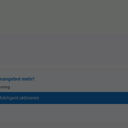
enangebot mehr!
nzing