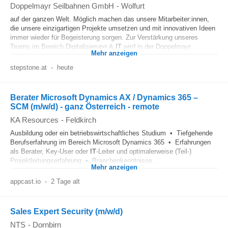
Doppelmayr Seilbahnen GmbH
-
Wolfurt
auf der ganzen Welt. Möglich machen das unsere Mitarbeiter:innen,
die unsere einzigartigen Projekte umsetzen und mit innovativen Ideen
immer wieder für Begeisterung sorgen. Zur Verstärkung unseres
Teams im Bereich Digitalisierung &
IT
wird in der Doppelmayr...
Mehr anzeigen
stepstone.at
-
heute
Berater Microsoft Dynamics AX / Dynamics 365 –
SCM (m/w/d) - ganz Österreich - remote
KA Resources
-
Feldkirch
Ausbildung oder ein betriebswirtschaftliches Studium • Tiefgehende
Berufserfahrung im Bereich Microsoft Dynamics 365 • Erfahrungen
als Berater, Key-User oder
IT
-Leiter und optimalerweise (Teil-)
Projektleitungserfahrung • Branchenkenntnisse...
Mehr anzeigen
appcast.io
-
2 Tage alt
Sales Expert Security (m/w/d)
NTS
-
Dornbirn