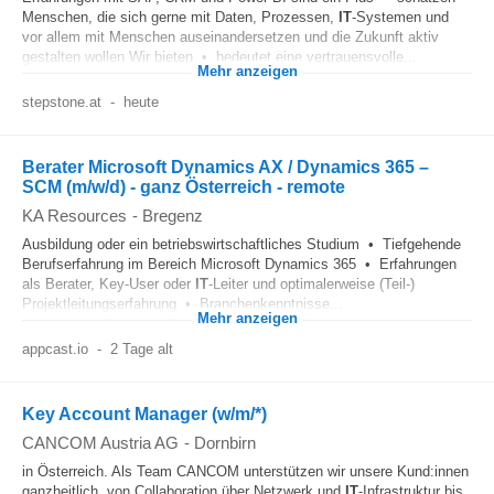
Menschen, die sich gerne mit Daten, Prozessen,
IT
‑Systemen und
vor allem mit Menschen auseinandersetzen und die Zukunft aktiv
gestalten wollen Wir bieten • bedeutet eine vertrauensvolle...
Mehr anzeigen
stepstone.at
-
heute
Berater Microsoft Dynamics AX / Dynamics 365 –
SCM (m/w/d) - ganz Österreich - remote
KA Resources
-
Bregenz
Ausbildung oder ein betriebswirtschaftliches Studium • Tiefgehende
Berufserfahrung im Bereich Microsoft Dynamics 365 • Erfahrungen
als Berater, Key-User oder
IT
-Leiter und optimalerweise (Teil-)
Projektleitungserfahrung • Branchenkenntnisse...
Mehr anzeigen
appcast.io
-
2 Tage alt
Key Account Manager (w/m/*)
CANCOM Austria AG
-
Dornbirn
in Österreich. Als Team CANCOM unterstützen wir unsere Kund:innen
ganzheitlich, von Collaboration über Netzwerk und
IT
-Infrastruktur bis