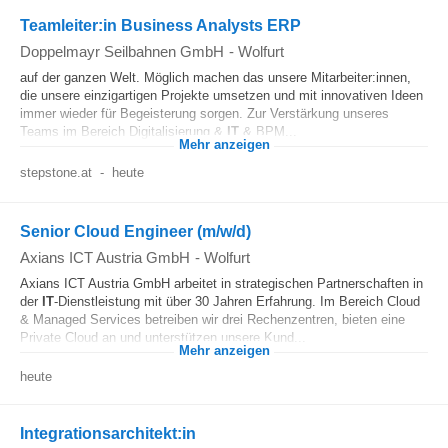
Teamleiter:in Business Analysts ERP
Doppelmayr Seilbahnen GmbH
-
Wolfurt
auf der ganzen Welt. Möglich machen das unsere Mitarbeiter:innen,
die unsere einzigartigen Projekte umsetzen und mit innovativen Ideen
immer wieder für Begeisterung sorgen. Zur Verstärkung unseres
Teams im Bereich Digitalisierung &
IT
& BPM...
Mehr anzeigen
stepstone.at
-
heute
Senior Cloud Engineer (m/w/d)
Axians ICT Austria GmbH
-
Wolfurt
Axians ICT Austria GmbH arbeitet in strategischen Partnerschaften in
der
IT
-Dienstleistung mit über 30 Jahren Erfahrung. Im Bereich Cloud
& Managed Services betreiben wir drei Rechenzentren, bieten eine
Private Cloud an und unterstützen unsere Kund...
Mehr anzeigen
heute
Integrationsarchitekt:in