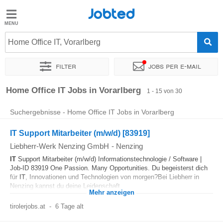
Jobted
Jobted
Jobs
Home Office IT, Vorarlberg
Filter
Jobs per e-mail
Gehalt
Sortieren nach
Unternehmen
Zeitintensität
Gehalt
Home Office IT Jobs in Vorarlberg
1 - 15 von 30
Suchergebnisse - Home Office IT Jobs in Vorarlberg
IT Support Mitarbeiter (m/w/d) [83919]
Liebherr-Werk Nenzing GmbH
-
Nenzing
IT
Support Mitarbeiter (m/w/d) Informationstechnologie / Software |
Job-ID 83919 One Passion. Many Opportunities. Du begeisterst dich
für
IT
, Innovationen und Technologien von morgen?Bei Liebherr in
Nenzing kannst du deine Leidenschaft...
Mehr anzeigen
tirolerjobs.at
-
6 Tage alt