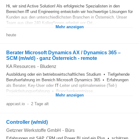
Hi, wir sind Active Solution! Als erfolgreiche Spezialisten in den
Bereichen
IT
und Engineering entwickeln wir hochwertige Lösungen für
Kunden aus den unterschiedlichsten Branchen in Österreich. Unser
Team aus über 240 Kolleg*innen arbeitet vor Ort...
Mehr anzeigen
heute
Berater Microsoft Dynamics AX / Dynamics 365 –
SCM (m/w/d) - ganz Österreich - remote
KA Resources
-
Bludenz
Ausbildung oder ein betriebswirtschaftliches Studium • Tiefgehende
Berufserfahrung im Bereich Microsoft Dynamics 365 • Erfahrungen
als Berater, Key-User oder
IT
-Leiter und optimalerweise (Teil-)
Projektleitungserfahrung • Branchenkenntnisse...
Mehr anzeigen
appcast.io
-
2 Tage alt
Controller (w/m/d)
Getzner Werkstoffe GmbH
-
Bürs
Erfahrungen mit SAP, CRM und Power BI sind ein Plus • schätzen