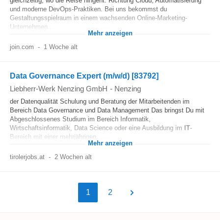
gleichzeitig, wo die Reise hingeht: Richtung Cloud, Automatisierung
und moderne DevOps-Praktiken. Bei uns bekommst du
Gestaltungsspielraum in einem wachsenden Online-Marketing-
Unternehmen...
Mehr anzeigen
join.com
-
1 Woche alt
Data Governance Expert (m/w/d) [83792]
Liebherr-Werk Nenzing GmbH
-
Nenzing
der Datenqualität Schulung und Beratung der Mitarbeitenden im
Bereich Data Governance und Data Management Das bringst Du mit
Abgeschlossenes Studium im Bereich Informatik,
Wirtschaftsinformatik, Data Science oder eine Ausbildung im
IT
-
Bereich mit einer mehrjährigen...
Mehr anzeigen
tirolerjobs.at
-
2 Wochen alt
1
2