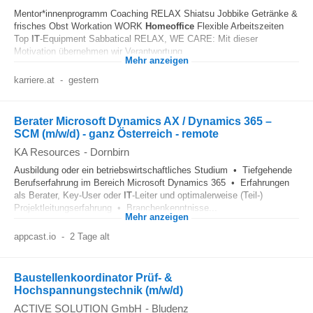
Mentor*innenprogramm Coaching RELAX Shiatsu Jobbike Getränke &
frisches Obst Workation WORK
Homeoffice
Flexible Arbeitszeiten
Top
IT
-Equipment Sabbatical RELAX, WE CARE: Mit dieser
Motivation übernehmen wir Verantwortung...
Mehr anzeigen
karriere.at
-
gestern
Berater Microsoft Dynamics AX / Dynamics 365 –
SCM (m/w/d) - ganz Österreich - remote
KA Resources
-
Dornbirn
Ausbildung oder ein betriebswirtschaftliches Studium • Tiefgehende
Berufserfahrung im Bereich Microsoft Dynamics 365 • Erfahrungen
als Berater, Key-User oder
IT
-Leiter und optimalerweise (Teil-)
Projektleitungserfahrung • Branchenkenntnisse...
Mehr anzeigen
appcast.io
-
2 Tage alt
Baustellenkoordinator Prüf- &
Hochspannungstechnik (m/w/d)
ACTIVE SOLUTION GmbH
-
Bludenz