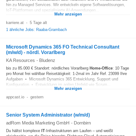
hin zu Managed Services. Wir entwickeln eigene Softwarelösungen,
IoT-Plattformen und spezialisierte AI-Anwendungen...
Mehr anzeigen
karriere.at
-
5 Tage alt
1 ähnliche Jobs: Raaba-Grambach
Microsoft Dynamics 365 FO Technical Consultant
(m/w/d) - nördl. Vorarlberg
KA Resources
-
Bludenz
bis zu 85.000 € Standort: nördliches Vorarlberg
Home-Office
: 10 Tage
pro Monat frei wählbar Reisetätigkeit: 1-2mal im Jahr Ref. 23099 Ihre
Aufgaben • Microsoft Dynamics 365 Entwicklung, Support und
Konfiguration • Entwicklung im agilen Umfeld wie Scrum...
Mehr anzeigen
appcast.io
-
gestern
Senior System Administrator (w/m/d)
adRom Media Marketing GmbH
-
Dornbirn
Du hältst komplexe
IT
-Infrastrukturen am Laufen – und weißt