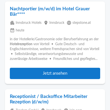
Nachtportier (m/w/d) im Hotel Grauer
Bär****
apartment
place
language
Innsbruck Hotels
Innsbruck
stepstone.at
event_available
heute
in der Hotellerie/Gastronomie oder Berufserfahrung an der
Hotelrezeption
von Vorteil • Gute Deutsch- und
Englischkenntnisse, weitere Fremdsprachen sind von Vorteil
• Selbstständige, verantwortungsbewusste und
zuverlässige Arbeitsweise • Freundliches und gepflegtes...
Jetzt ansehen
Receptionist / Backoffice Mitarbeiter
Rezeption (d/w/m)