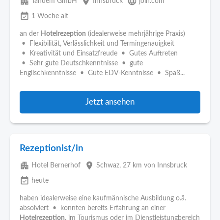
apartment
place
language
Tandem GmbH
Innsbruck
join.com
event_available
1 Woche alt
an der
Hotelrezeption
(idealerweise mehrjährige Praxis)
• Flexibilität, Verlässlichkeit und Termingenauigkeit
• Kreativität und Einsatzfreude • Gutes Auftreten
• Sehr gute Deutschkenntnisse • gute
Englischkenntnisse • Gute EDV-Kenntnisse • Spaß...
Jetzt ansehen
Rezeptionist/in
apartment
place
Hotel Bernerhof
Schwaz
, 27 km von Innsbruck
event_available
heute
haben idealerweise eine kaufmännische Ausbildung o.ä.
absolviert • konnten bereits Erfahrung an einer
Hotelrezeption
, im Tourismus oder im Dienstleistungbereich