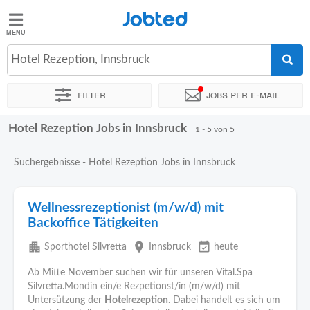
Jobted
Jobted
Jobs
Hotel Rezeption, Innsbruck
Filter
Jobs per e-mail
Gehalt
Hotel Rezeption Jobs in Innsbruck
Sortieren nach
Genauer Standort
1 - 5 von 5
Suchergebnisse - Hotel Rezeption Jobs in Innsbruck
Wellnessrezeptionist (m/w/d) mit
Backoffice Tätigkeiten
apartment
place
event_available
Sporthotel Silvretta
Innsbruck
heute
Ab Mitte November suchen wir für unseren Vital.Spa
Silvretta.Mondin ein/e Rezpetionst/in (m/w/d) mit
Untersützung der
Hotelrezeption
. Dabei handelt es sich um