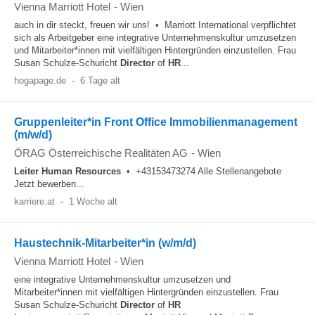
Vienna Marriott Hotel
-
Wien
auch in dir steckt, freuen wir uns! • Marriott International verpflichtet
sich als Arbeitgeber eine integrative Unternehmenskultur umzusetzen
und Mitarbeiter*innen mit vielfältigen Hintergründen einzustellen. Frau
Susan Schulze-Schuricht
Director
of
HR
...
hogapage.de
-
6 Tage alt
Gruppenleiter*in Front Office Immobilienmanagement
(m/w/d)
ÖRAG Österreichische Realitäten AG
-
Wien
Leiter
Human Resources
• +43153473274 Alle Stellenangebote
Jetzt bewerben...
karriere.at
-
1 Woche alt
Haustechnik-Mitarbeiter*in (w/m/d)
Vienna Marriott Hotel
-
Wien
eine integrative Unternehmenskultur umzusetzen und
Mitarbeiter*innen mit vielfältigen Hintergründen einzustellen. Frau
Susan Schulze-Schuricht
Director
of
HR