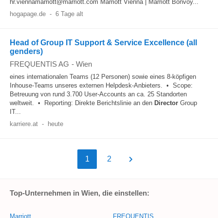
hr.viennamarriott@marriott.com Marriott Vienna | Marriott Bonvoy...
hogapage.de
-
6 Tage alt
Head of Group IT Support & Service Excellence (all
genders)
FREQUENTIS AG
-
Wien
eines internationalen Teams (12 Personen) sowie eines 8-köpfigen
Inhouse-Teams unseres externen Helpdesk-Anbieters. • Scope:
Betreuung von rund 3.700 User-Accounts an ca. 25 Standorten
weltweit. • Reporting: Direkte Berichtslinie an den
Director
Group
IT...
karriere.at
-
heute
1
2
Top-Unternehmen in Wien, die einstellen:
Marriott
FREQUENTIS