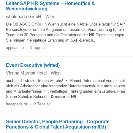
Leiter SAP HR-Systeme – Homeoffice &
Weiterentwicklung
whatchado GmbH
-
Wien
Die ÖBB-BCC GmbH in Wien sucht eine:n Abteilungsleiter:in für SAP
Personalsysteme. Ihre Aufgaben umfassen die Verantwortung für ein
Team von 30 Personen und die Optimierung der
HR
-Dienstleistungen.
Sie bringen mehrjährige Erfahrung im SAP-Bereich...
appcast.io
-
3 Tage alt
Event Executive (w/m/d)
Vienna Marriott Hotel
-
Wien
auch in dir steckt, freuen wir uns! • Marriott International verpflichtet
sich als Arbeitgeber eine integrative Unternehmenskultur umzusetzen
und Mitarbeiter*innen mit vielfältigen Hintergründen einzustellen. Frau
Susan Schulze-Schuricht
Director
of
HR
...
hogapage.de
-
2 Tage alt
Senior Director, People Partnering - Corporate
Functions & Global Talent Acquisition (m/f/d)