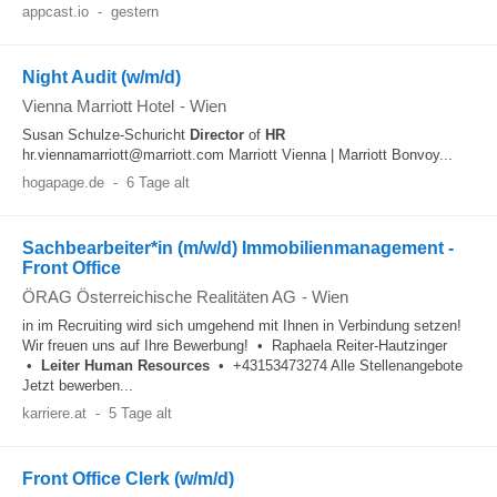
appcast.io
-
gestern
Night Audit (w/m/d)
Vienna Marriott Hotel
-
Wien
Susan Schulze-Schuricht
Director
of
HR
hr.viennamarriott@marriott.com Marriott Vienna | Marriott Bonvoy...
hogapage.de
-
6 Tage alt
Sachbearbeiter*in (m/w/d) Immobilienmanagement -
Front Office
ÖRAG Österreichische Realitäten AG
-
Wien
in im Recruiting wird sich umgehend mit Ihnen in Verbindung setzen!
Wir freuen uns auf Ihre Bewerbung! • Raphaela Reiter-Hautzinger
•
Leiter
Human Resources
• +43153473274 Alle Stellenangebote
Jetzt bewerben...
karriere.at
-
5 Tage alt
Front Office Clerk (w/m/d)