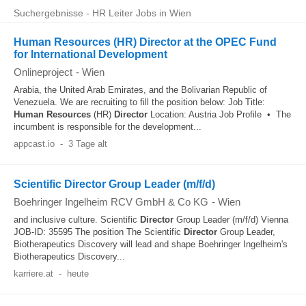
Suchergebnisse - HR Leiter Jobs in Wien
Human Resources (HR) Director at the OPEC Fund
for International Development
Onlineproject
-
Wien
Arabia, the United Arab Emirates, and the Bolivarian Republic of
Venezuela. We are recruiting to fill the position below: Job Title:
Human Resources
(HR)
Director
Location: Austria Job Profile • The
incumbent is responsible for the development...
appcast.io
-
3 Tage alt
Scientific Director Group Leader (m/f/d)
Boehringer Ingelheim RCV GmbH & Co KG
-
Wien
and inclusive culture. Scientific
Director
Group Leader (m/f/d) Vienna
JOB-ID: 35595 The position The Scientific
Director
Group Leader,
Biotherapeutics Discovery will lead and shape Boehringer Ingelheim's
Biotherapeutics Discovery...
karriere.at
-
heute