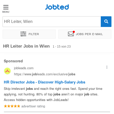
Jobted
Jobted
Jobs
HR Leiter, Wien
Filter
Jobs per e-mail
Gehalt
Sortieren nach
Genauer Standort
Unternehmen
Vertragsa
HR Leiter Jobs in Wien
1 - 15 von 23