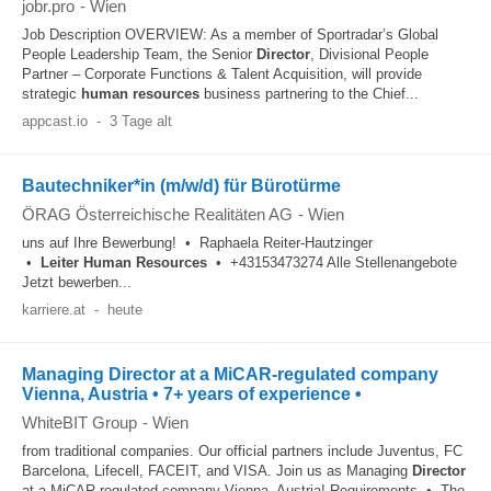
jobr.pro
-
Wien
Job Description OVERVIEW: As a member of Sportradar’s Global
People Leadership Team, the Senior
Director
, Divisional People
Partner – Corporate Functions & Talent Acquisition, will provide
strategic
human resources
business partnering to the Chief...
appcast.io
-
3 Tage alt
Bautechniker*in (m/w/d) für Bürotürme
ÖRAG Österreichische Realitäten AG
-
Wien
uns auf Ihre Bewerbung! • Raphaela Reiter-Hautzinger
•
Leiter
Human Resources
• +43153473274 Alle Stellenangebote
Jetzt bewerben...
karriere.at
-
heute
Managing Director at a MiCAR-regulated company
Vienna, Austria • 7+ years of experience •
WhiteBIT Group
-
Wien
from traditional companies. Our official partners include Juventus, FC
Barcelona, Lifecell, FACEIT, and VISA. Join us as Managing
Director
at a MiCAR-regulated company Vienna, Austria! Requirements • The