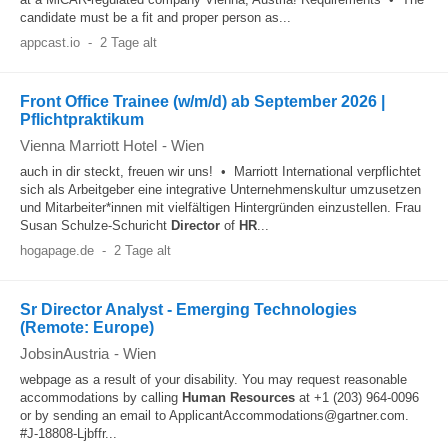
candidate must be a fit and proper person as...
appcast.io
-
2 Tage alt
Front Office Trainee (w/m/d) ab September 2026 |
Pflichtpraktikum
Vienna Marriott Hotel
-
Wien
auch in dir steckt, freuen wir uns! • Marriott International verpflichtet
sich als Arbeitgeber eine integrative Unternehmenskultur umzusetzen
und Mitarbeiter*innen mit vielfältigen Hintergründen einzustellen. Frau
Susan Schulze-Schuricht
Director
of
HR
...
hogapage.de
-
2 Tage alt
Sr Director Analyst - Emerging Technologies
(Remote: Europe)
JobsinAustria
-
Wien
webpage as a result of your disability. You may request reasonable
accommodations by calling
Human Resources
at +1 (203) 964-0096
or by sending an email to ApplicantAccommodations@gartner.com.
#J-18808-Ljbffr...