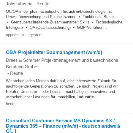
JobsinAustria
-
Reutte
QC/QA in der pharmazeutischen
Industrie
/Biotechnologie mit
Umweltüberwachung und Reinheitszonen • Funktionale Breite
• Grenzüberschreitende Zusammenarbeit Skills • Technologische
Intelligenz • QA (Qualitätssicherung) • GMP-Verfahren...
appcast.io
-
gestern
ÖBA-Projektleiter Baumanagement (w/m/d)
Drees & Sommer Projektmanagement und bautechnische
Beratung GmbH
-
Reutte
Wir stehen jeden Morgen dafür auf, eine lebenswerte Zukunft für
nachfolgende Generationen zu schaffen. Je nach Projekt sind wir
Berater, Umsetzer – oder beides – nachhaltiger, innovativer und
wirtschaftlicher Lösungen für Immobilien,
Industrie
...
heute
Consultant Customer Service MS Dynamics AX /
Dynamics 365 – Finance (m/w/d) - deutschlandweit/
Ö[...]