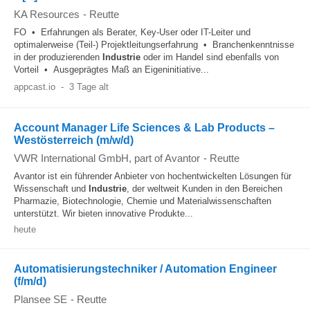
KA Resources
-
Reutte
FO • Erfahrungen als Berater, Key-User oder IT-Leiter und
optimalerweise (Teil-) Projektleitungserfahrung • Branchenkenntnisse
in der produzierenden
Industrie
oder im Handel sind ebenfalls von
Vorteil • Ausgeprägtes Maß an Eigeninitiative...
appcast.io
-
3 Tage alt
Account Manager Life Sciences & Lab Products –
Westösterreich (m/w/d)
VWR International GmbH, part of Avantor
-
Reutte
Avantor ist ein führender Anbieter von hochentwickelten Lösungen für
Wissenschaft und
Industrie
, der weltweit Kunden in den Bereichen
Pharmazie, Biotechnologie, Chemie und Materialwissenschaften
unterstützt. Wir bieten innovative Produkte...
heute
Automatisierungstechniker / Automation Engineer
(f/m/d)
Plansee SE
-
Reutte