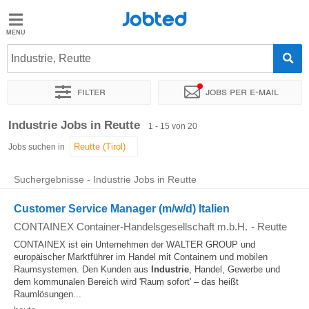
Jobted
Jobted
Jobs
Industrie, Reutte
Filter
Jobs per e-mail
Gehalt
Sortieren nach
Genauer Standort
Unternehmen
Personald
Industrie Jobs in Reutte
1 - 15 von 20
Jobs suchen in
Suchergebnisse - Industrie Jobs in Reutte
Customer Service Manager (m/w/d) Italien
CONTAINEX Container-Handelsgesellschaft m.b.H.
-
Reutte
CONTAINEX ist ein Unternehmen der WALTER GROUP und
europäischer Marktführer im Handel mit Containern und mobilen
Raumsystemen. Den Kunden aus
Industrie
, Handel, Gewerbe und
dem kommunalen Bereich wird 'Raum sofort' – das heißt
Raumlösungen...