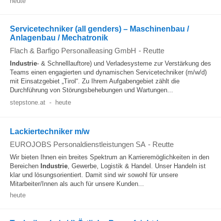
heute
Servicetechniker (all genders) – Maschinenbau /
Anlagenbau / Mechatronik
Flach & Barfigo Personalleasing GmbH
-
Reutte
Industrie
- & Schnelllauftore) und Verladesysteme zur Verstärkung des
Teams einen engagierten und dynamischen Servicetechniker (m/w/d)
mit Einsatzgebiet „Tirol“. Zu Ihrem Aufgabengebiet zählt die
Durchführung von Störungsbehebungen und Wartungen...
stepstone.at
-
heute
Lackiertechniker m/w
EUROJOBS Personaldienstleistungen SA
-
Reutte
Wir bieten Ihnen ein breites Spektrum an Karrieremöglichkeiten in den
Bereichen
Industrie
, Gewerbe, Logistik & Handel. Unser Handeln ist
klar und lösungsorientiert. Damit sind wir sowohl für unsere
Mitarbeiter/Innen als auch für unsere Kunden...
heute