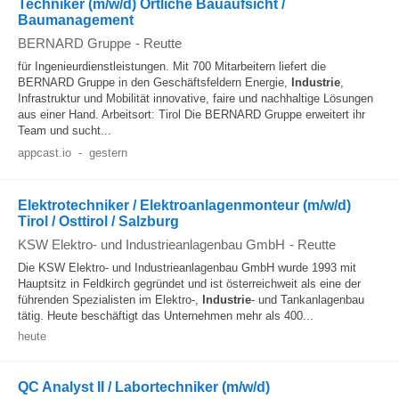
Techniker (m/w/d) Örtliche Bauaufsicht /
Baumanagement
BERNARD Gruppe
-
Reutte
für Ingenieurdienstleistungen. Mit 700 Mitarbeitern liefert die
BERNARD Gruppe in den Geschäftsfeldern Energie,
Industrie
,
Infrastruktur und Mobilität innovative, faire und nachhaltige Lösungen
aus einer Hand. Arbeitsort: Tirol Die BERNARD Gruppe erweitert ihr
Team und sucht...
appcast.io
-
gestern
Elektrotechniker / Elektroanlagenmonteur (m/w/d)
Tirol / Osttirol / Salzburg
KSW Elektro- und Industrieanlagenbau GmbH
-
Reutte
Die KSW Elektro- und Industrieanlagenbau GmbH wurde 1993 mit
Hauptsitz in Feldkirch gegründet und ist österreichweit als eine der
führenden Spezialisten im Elektro-,
Industrie
- und Tankanlagenbau
tätig. Heute beschäftigt das Unternehmen mehr als 400...
heute
QC Analyst II / Labortechniker (m/w/d)