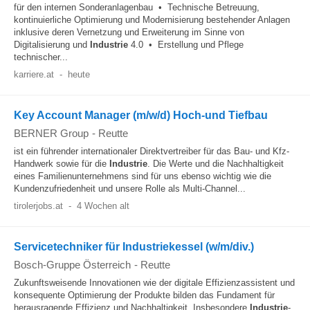
für den internen Sonderanlagenbau • Technische Betreuung,
kontinuierliche Optimierung und Modernisierung bestehender Anlagen
inklusive deren Vernetzung und Erweiterung im Sinne von
Digitalisierung und
Industrie
4.0 • Erstellung und Pflege
technischer...
karriere.at
-
heute
Key Account Manager (m/w/d) Hoch-und Tiefbau
BERNER Group
-
Reutte
ist ein führender internationaler Direktvertreiber für das Bau- und Kfz-
Handwerk sowie für die
Industrie
. Die Werte und die Nachhaltigkeit
eines Familienunternehmens sind für uns ebenso wichtig wie die
Kundenzufriedenheit und unsere Rolle als Multi-Channel...
tirolerjobs.at
-
4 Wochen alt
Servicetechniker für Industriekessel (w/m/div.)
Bosch-Gruppe Österreich
-
Reutte
Zukunftsweisende Innovationen wie der digitale Effizienzassistent und
konsequente Optimierung der Produkte bilden das Fundament für
herausragende Effizienz und Nachhaltigkeit. Insbesondere
Industrie
-