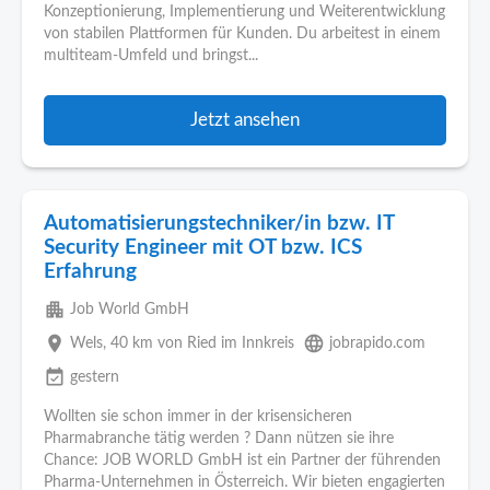
Konzeptionierung, Implementierung und Weiterentwicklung
von stabilen Plattformen für Kunden. Du arbeitest in einem
multiteam-Umfeld und bringst...
Jetzt ansehen
Automatisierungstechniker/in bzw. IT
Security Engineer mit OT bzw. ICS
Erfahrung
apartment
Job World GmbH
place
language
Wels
, 40 km von Ried im Innkreis
jobrapido.com
event_available
gestern
Wollten sie schon immer in der krisensicheren
Pharmabranche tätig werden ? Dann nützen sie ihre
Chance: JOB WORLD GmbH ist ein Partner der führenden
Pharma-Unternehmen in Österreich. Wir bieten engagierten