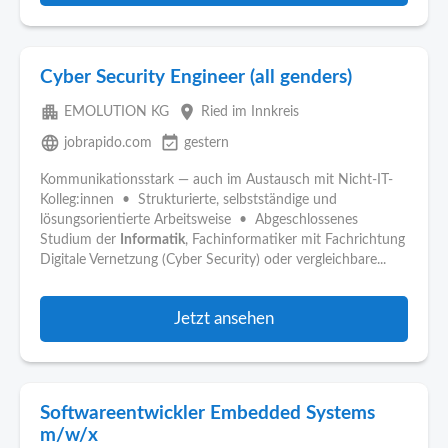
Cyber Security Engineer (all genders)
apartment
place
EMOLUTION KG
Ried im Innkreis
language
event_available
jobrapido.com
gestern
Kommunikationsstark — auch im Austausch mit Nicht-IT-
Kolleg:innen • Strukturierte, selbstständige und
lösungsorientierte Arbeitsweise • Abgeschlossenes
Studium der
Informatik
, Fachinformatiker mit Fachrichtung
Digitale Vernetzung (Cyber Security) oder vergleichbare...
Jetzt ansehen
Softwareentwickler Embedded Systems
m/w/x