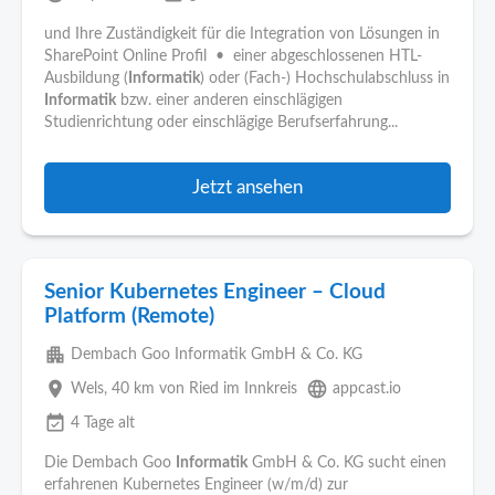
und Ihre Zuständigkeit für die Integration von Lösungen in
SharePoint Online Profil • einer abgeschlossenen HTL-
Ausbildung (
Informatik
) oder (Fach-) Hochschulabschluss in
Informatik
bzw. einer anderen einschlägigen
Studienrichtung oder einschlägige Berufserfahrung...
Jetzt ansehen
Senior Kubernetes Engineer – Cloud
Platform (Remote)
apartment
Dembach Goo Informatik GmbH & Co. KG
place
language
Wels
, 40 km von Ried im Innkreis
appcast.io
event_available
4 Tage alt
Die Dembach Goo
Informatik
GmbH & Co. KG sucht einen
erfahrenen Kubernetes Engineer (w/m/d) zur