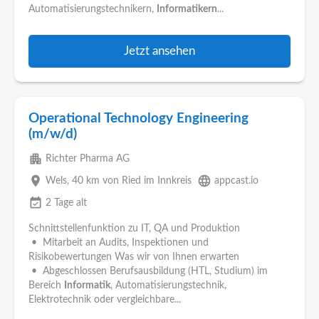
Automatisierungstechnikern,
Informatikern
...
Jetzt ansehen
Operational Technology Engineering
(m/w/d)
apartment
Richter Pharma AG
place
language
Wels
, 40 km von Ried im Innkreis
appcast.io
event_available
2 Tage alt
Schnittstellenfunktion zu IT, QA und Produktion
• Mitarbeit an Audits, Inspektionen und
Risikobewertungen Was wir von Ihnen erwarten
• Abgeschlossen Berufsausbildung (HTL, Studium) im
Bereich
Informatik
, Automatisierungstechnik,
Elektrotechnik oder vergleichbare...