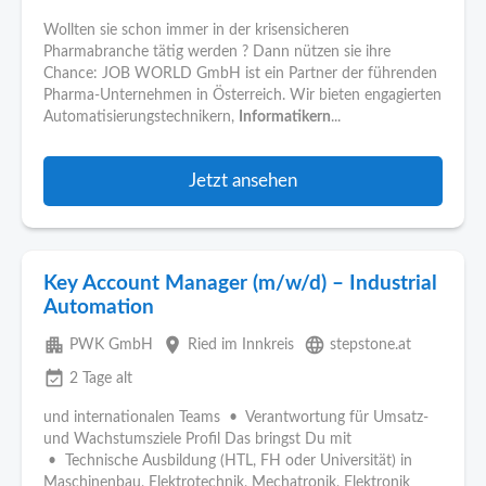
Wollten sie schon immer in der krisensicheren
Pharmabranche tätig werden ? Dann nützen sie ihre
Chance: JOB WORLD GmbH ist ein Partner der führenden
Pharma-Unternehmen in Österreich. Wir bieten engagierten
Automatisierungstechnikern,
Informatikern
...
Jetzt ansehen
Key Account Manager (m/w/d) – Industrial
Automation
apartment
place
language
PWK GmbH
Ried im Innkreis
stepstone.at
event_available
2 Tage alt
und internationalen Teams • Verantwortung für Umsatz-
und Wachstumsziele Profil Das bringst Du mit
• Technische Ausbildung (HTL, FH oder Universität) in
Maschinenbau, Elektrotechnik, Mechatronik, Elektronik