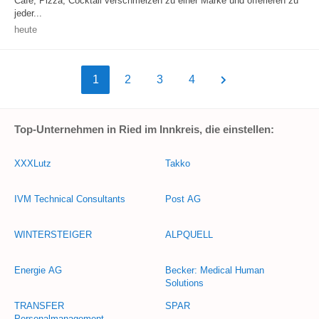
Cafè, Pizza, Cocktail verschmelzen zu einer Marke und offerieren zu
jeder...
heute
1
2
3
4
Top-Unternehmen in Ried im Innkreis, die einstellen:
XXXLutz
Takko
IVM Technical Consultants
Post AG
WINTERSTEIGER
ALPQUELL
Energie AG
Becker: Medical Human
Solutions
TRANSFER
SPAR
Personalmanagement