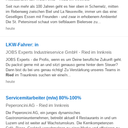
Seit nun mehr als 100 Jahren geht es hier oben in Schernelz, mitten
im Rebenweg zwischen Biel und La Neuveville, immer um das eine:
Geselliges Essen mit Freunden - und zwar in erhobenem Ambiente!
Die St. Petersinsel schaut vom tiefblauem Bielersee zu...
heute
LKW-Fahrer: in
JOBS Experts Industrieservice GmbH
-
Ried im Innkreis
JOBS Experts - die Profis, wenn es um Deine berufliche Zukunft geht.
Du packst gerne mit an und sitzt genauso gerne hinter dem Steuer?
Dann bist du bei uns genau richtig! Zu Verstärkung unseres Teams in
Ried
im Traunkreis suchen wir eine/n...
heute
Servicemitarbeiter (m/w) 80%-100%
Peperoncini AG
-
Ried im Innkreis
Die Peperoncini AG, ein junges dynamisches
Gastronomieunternehmen, betreibt aktuell 4 Restaurants in und um
Luzern und ist weiter auf Wachstumskurs. Die Kernkompetenzen