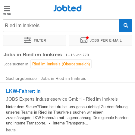
Jobted
Jobted
Jobs
Ried im Innkreis
Filter
Jobs per e-mail
Gehalt
Sortieren nach
Genauer Standort
Unternehmen
Personald
Jobs in Ried im Innkreis
1 - 15 von 770
Jobs suchen in
Suchergebnisse - Jobs in Ried im Innkreis
LKW-Fahrer: in
JOBS Experts Industrieservice GmbH
-
Ried im Innkreis
hinter dem Steuer?Dann bist du bei uns genau richtig! Zu Verstärkung
unseres Teams in
Ried
im Traunkreis suchen wir eine/n
zuverlässige/n LKW-Fahrer/in mit Lagererfahrung für regionale Fahrten
und interne Transporte. • Interne Transporte...
heute