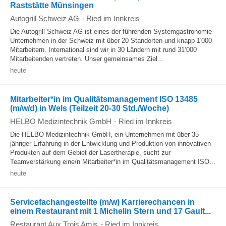
Raststätte Münsingen
Autogrill Schweiz AG
-
Ried im Innkreis
Die Autogrill Schweiz AG ist eines der führenden Systemgastronomie
Unternehmen in der Schweiz mit über 20 Standorten und knapp 1'000
Mitarbeitern. International sind wir in 30 Ländern mit rund 31‘000
Mitarbeitenden vertreten. Unser gemeinsames Ziel...
heute
Mitarbeiter*in im Qualitätsmanagement ISO 13485
(m/w/d) in Wels (Teilzeit 20-30 Std./Woche)
HELBO Medizintechnik GmbH
-
Ried im Innkreis
Die HELBO Medizintechnik GmbH, ein Unternehmen mit über 35-
jähriger Erfahrung in der Entwicklung und Produktion von innovativen
Produkten auf dem Gebiet der Lasertherapie, sucht zur
Teamverstärkung eine/n Mitarbeiter*in im Qualitätsmanagement ISO...
heute
Servicefachangestellte (m/w) Karrierechancen in
einem Restaurant mit 1 Michelin Stern und 17 Gault...
Restaurant Aux Trois Amis
-
Ried im Innkreis