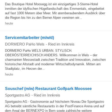
Das Boutique Hotel Moosegg ist ein einzigartiges 3-Sterne-Hotel
inmitten der idyllischen Hügellandschaft des Emmentals, eingebettet
auf fast 1000 Metern über Meer. Mit atemberaubendem Ausblick über
die Region bis hin zu den Berner Alpen vereinen wir...
heute
Servicemitarbeiter (m/w/d)
DORMERO PaHo Wels
-
Ried im Innkreis
DORMERO PaHo WELS URBAN. STYLISCH.
OBERÖSTERREICHISCH ANDERS. Willkommen in Wels – der
charmanten Messestadt zwischen Tradition und Innovation, zwischen
historischer Altstadt und moderner Wirtschaftsdynamik. Mitten am
Stadtplatz, im Herzen der...
heute
Souschef (m/w) Restaurant Golfpark Moossee
Sportgastro AG
-
Ried im Innkreis
Sportgastro AG - Gastronomie auf höchstem Niveau Die Sportgastro
AG betreibt sämtliche Restaurants in der PostFinance Arena und auf
dem Areal der BERNEXPO in Bern sowie zahlreiche weitere