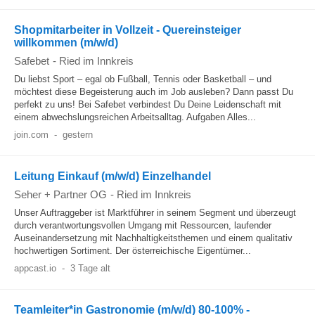
Shopmitarbeiter in Vollzeit - Quereinsteiger
willkommen (m/w/d)
Safebet
-
Ried im Innkreis
Du liebst Sport – egal ob Fußball, Tennis oder Basketball – und
möchtest diese Begeisterung auch im Job ausleben? Dann passt Du
perfekt zu uns! Bei Safebet verbindest Du Deine Leidenschaft mit
einem abwechslungsreichen Arbeitsalltag. Aufgaben Alles...
join.com
-
gestern
Leitung Einkauf (m/w/d) Einzelhandel
Seher + Partner OG
-
Ried im Innkreis
Unser Auftraggeber ist Marktführer in seinem Segment und überzeugt
durch verantwortungsvollen Umgang mit Ressourcen, laufender
Auseinandersetzung mit Nachhaltigkeitsthemen und einem qualitativ
hochwertigen Sortiment. Der österreichische Eigentümer...
appcast.io
-
3 Tage alt
Teamleiter*in Gastronomie (m/w/d) 80-100% -