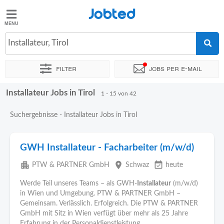
Jobted
Jobted
Jobs
Installateur, Tirol
Filter
Jobs per e-mail
Gehalt
Installateur Jobs in Tirol
Sortieren nach
Unternehmen
Personaldienstleister
Vertra
1 - 15 von 42
Suchergebnisse - Installateur Jobs in Tirol
GWH Installateur - Facharbeiter (m/w/d)
apartment
place
event_available
PTW & PARTNER GmbH
Schwaz
heute
Werde Teil unseres Teams – als GWH-
Installateur
(m/w/d)
in Wien und Umgebung. PTW & PARTNER GmbH –
Gemeinsam. Verlässlich. Erfolgreich. Die PTW & PARTNER
GmbH mit Sitz in Wien verfügt über mehr als 25 Jahre
Erfahrung in der Personaldienstleistung...