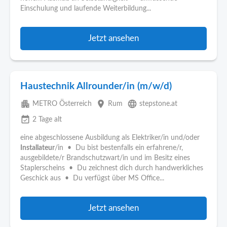
Einschulung und laufende Weiterbildung...
Jetzt ansehen
Haustechnik Allrounder/in (m/w/d)
apartment
place
language
METRO Österreich
Rum
stepstone.at
event_available
2 Tage alt
eine abgeschlossene Ausbildung als Elektriker/in und/oder
Installateur
/in • Du bist bestenfalls ein erfahrene/r,
ausgebildete/r Brandschutzwart/in und im Besitz eines
Staplerscheins • Du zeichnest dich durch handwerkliches
Geschick aus • Du verfügst über MS Office...
Jetzt ansehen