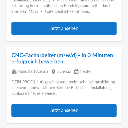
Installateur
, Elektriker) • Idealerweise hast du bereits erste
Erfahrung in einem ähnlichen Bereich gesammelt – das ist
aber kein Muss • Gute Deutschkenntnisse...
Jetzt ansehen
CNC-Facharbeiter (m/w/d) - In 3 Minuten
erfolgreich bewerben
apartment
place
event_available
Randstad Austria
Schwaz
heute
DEIN PROFIL * Abgeschlossene technische Lehrausbildung
in einem handwerklichen Beruf (z.B. Tischler,
Installateur
,
Schlosser) * Idealerweise...
Jetzt ansehen