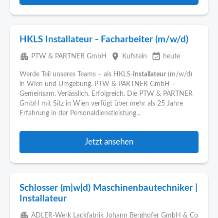
HKLS Installateur - Facharbeiter (m/w/d)
apartment
place
event_available
PTW & PARTNER GmbH
Kufstein
heute
Werde Teil unseres Teams – als HKLS-
Installateur
(m/w/d)
in Wien und Umgebung. PTW & PARTNER GmbH –
Gemeinsam. Verlässlich. Erfolgreich. Die PTW & PARTNER
GmbH mit Sitz in Wien verfügt über mehr als 25 Jahre
Erfahrung in der Personaldienstleistung...
Jetzt ansehen
Schlosser (m|w|d) Maschinenbautechniker |
Installateur
apartment
ADLER-Werk Lackfabrik Johann Berghofer GmbH & Co