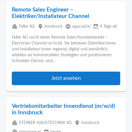
Remote Sales Engineer –
Elektriker/Installateur Channel
apartment
place
language
event_available
Feller AG
Innsbruck
appcast.io
4 Tage alt
Feller AG sucht einen Remote Sales/Kundenberater –
Electrician Channel (w/m/d). Sie betreuen Elektriker:innen
und Installateur:innen regional, digital und persönlich,
arbeiten an kommerziellen Strategien und positionieren
Schneider Electric und...
Jetzt ansehen
Vertriebsmitarbeiter Innendienst (m/w/d)
in Innsbruck
apartment
place
STEINER HAUSTECHNIK KG
Innsbruck