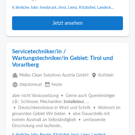
6 ähnliche Jobs: Innsbruck, Imst, Lienz, Kitzbühel, Landeck...
Jetzt ansehen
Servicetechniker/in /
Wartungstechniker/in Gebiet: Tirol und
Vorarlberg
apartment
place
Meiko Clean Solutions Austria GmbH
Kufstein
language
event_available
stepstone.at
heute
aber nicht Voraussetzung • Gerne auch Quereinsteiger
z.B.: Schlosser, Mechaniker,
Installateur
, …
• Deutschkenntnisse in Wort und Schrift • Wohnort im
genannten Gebiet Wir bieten • eine Dauerstelle mit
hohem Ausmaß an Selbständigkeit • umfassende
Einschulung und laufende...
6 ähnliche Jobs: Reutte, Kitzbühel, Imst, Lienz, Landeck...