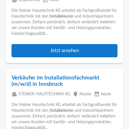
language
event_available
stepstone.at
heute
Die Steiner Haustechnik KG arbeitet als Fachgroßhandel für
Haustechnik mit den
Installateuren
und Industriepartnern
zusammen. Einfach persönlich, einfach verlässlich beliefern
wir unsere Kunden mit Sanitär- und Heizungsprodukten.
Handschlagqualität...
Jetzt ansehen
Verkäufer im Installationsfachmarkt
(m/w/d) in Innsbruck
apartment
place
event_available
STEINER HAUSTECHNIK KG
Reutte
heute
Die Steiner Haustechnik KG arbeitet als Fachgroßhandel für
Haustechnik mit den
Installateuren
und Industriepartnern
zusammen. Einfach persönlich, einfach verlässlich beliefern
wir unsere Kunden mit Sanitär- und Heizungsprodukten.
Handschlagqualität...