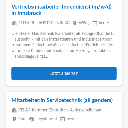
Vertriebsmitarbeiter Innendienst (m/w/d)
in Innsbruck
apartment
place
event_available
STEINER HAUSTECHNIK KG
Wörgl
heute
Die Steiner Haustechnik KG arbeitet als Fachgroßhandel für
Haustechnik mit den
Installateuren
und Industriepartnern
zusammen. Einfach persönlich, einfach verlässlich beliefern
wir unsere Kunden mit Sanitär- und Heizungsprodukten.
Handschlagqualität...
Jetzt ansehen
Mitarbeiter:in Servicetechnik (all genders)
apartment
KELAG-Kärntner Elektrizitäts-Aktiengesellschaft
place
language
event_available
Rum
stepstone.at
heute