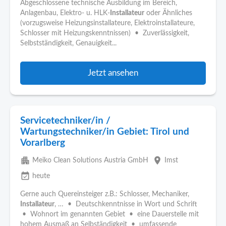
Abgeschlossene technische Ausbildung im Bereich,
Anlagenbau, Elektro- u. HLK-
Installateur
oder Ähnliches
(vorzugsweise Heizungsinstallateure, Elektroinstallateure,
Schlosser mit Heizungskenntnissen) • Zuverlässigkeit,
Selbstständigkeit, Genauigkeit...
Jetzt ansehen
Servicetechniker/in /
Wartungstechniker/in Gebiet: Tirol und
Vorarlberg
apartment
place
Meiko Clean Solutions Austria GmbH
Imst
event_available
heute
Gerne auch Quereinsteiger z.B.: Schlosser, Mechaniker,
Installateur
, … • Deutschkenntnisse in Wort und Schrift
• Wohnort im genannten Gebiet • eine Dauerstelle mit
hohem Ausmaß an Selbständigkeit • umfassende