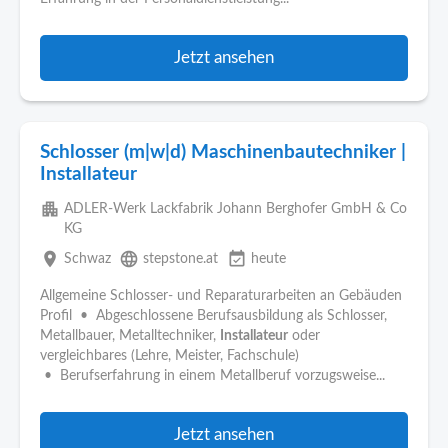
Jetzt ansehen
Schlosser (m|w|d) Maschinenbautechniker |
Installateur
apartment
ADLER-Werk Lackfabrik Johann Berghofer GmbH & Co
KG
place
language
event_available
Schwaz
stepstone.at
heute
Allgemeine Schlosser- und Reparaturarbeiten an Gebäuden
Profil • Abgeschlossene Berufsausbildung als Schlosser,
Metallbauer, Metalltechniker,
Installateur
oder
vergleichbares (Lehre, Meister, Fachschule)
• Berufserfahrung in einem Metallberuf vorzugsweise...
Jetzt ansehen