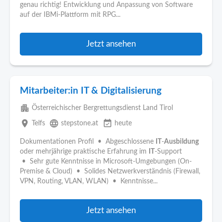
genau richtig! Entwicklung und Anpassung von Software
auf der IBMi-Plattform mit RPG...
Jetzt ansehen
Mitarbeiter:in IT & Digitalisierung
apartment
Österreichischer Bergrettungsdienst Land Tirol
place
language
event_available
Telfs
stepstone.at
heute
Dokumentationen Profil • Abgeschlossene
IT
-
Ausbildung
oder mehrjährige praktische Erfahrung im
IT
-Support
• Sehr gute Kenntnisse in Microsoft-Umgebungen (On-
Premise & Cloud) • Solides Netzwerkverständnis (Firewall,
VPN, Routing, VLAN, WLAN) • Kenntnisse...
Jetzt ansehen