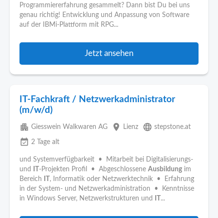
Programmiererfahrung gesammelt? Dann bist Du bei uns
genau richtig! Entwicklung und Anpassung von Software
auf der IBMi-Plattform mit RPG...
Jetzt ansehen
IT-Fachkraft / Netzwerkadministrator
(m/w/d)
apartment
place
language
Giesswein Walkwaren AG
Lienz
stepstone.at
event_available
2 Tage alt
und Systemverfügbarkeit • Mitarbeit bei Digitalisierungs-
und
IT
-Projekten Profil • Abgeschlossene
Ausbildung
im
Bereich
IT
, Informatik oder Netzwerktechnik • Erfahrung
in der System- und Netzwerkadministration • Kenntnisse
in Windows Server, Netzwerkstrukturen und
IT
...