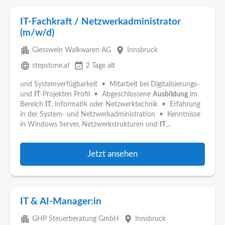
IT-Fachkraft / Netzwerkadministrator
(m/w/d)
apartment
place
Giesswein Walkwaren AG
Innsbruck
language
event_available
stepstone.at
2 Tage alt
und Systemverfügbarkeit • Mitarbeit bei Digitalisierungs-
und
IT
-Projekten Profil • Abgeschlossene
Ausbildung
im
Bereich
IT
, Informatik oder Netzwerktechnik • Erfahrung
in der System- und Netzwerkadministration • Kenntnisse
in Windows Server, Netzwerkstrukturen und
IT
...
Jetzt ansehen
IT & AI-Manager:in
apartment
place
GHP Steuerberatung GmbH
Innsbruck