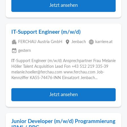
Jetzt ansehen
IT-Support Engineer (m/w/d)
apartment
place
language
FERCHAU Austria GmbH
Jenbach
karriere.at
event_available
gestern
IT
-Support Engineer (m/w/d) Ansprechpartner Frau Melanie
Höller Talent Acquisition Lead Fon +43 512 219 335-39
melanie.hoeller@ferchau.com www.ferchau.com Job-
Kennziffer KA55-74476-INN Einsatzort Jenbach...
Jetzt ansehen
Junior Developer (m/w/d) Programmierung