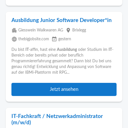
Ausbildung Junior Software Developer*in
apartment
place
Giesswein Walkwaren AG
Brixlegg
language
event_available
thebigjobsite.com
gestern
Du bist
IT
-affin, hast eine
Ausbildung
oder Studium im
IT
-
Bereich oder bereits privat oder beruflich
Programmiererfahrung gesammelt? Dann bist Du bei uns
genau richtig! Entwicklung und Anpassung von Software
auf der IBMi-Plattform mit RPG...
Jetzt ansehen
IT-Fachkraft / Netzwerkadministrator
(m/w/d)