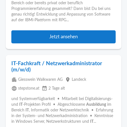
Bereich oder bereits privat oder beruflich
Programmiererfahrung gesammelt? Dann bist Du bei uns
genau richtig! Entwicklung und Anpassung von Software
auf der IBMi-Plattform mit RPG...
Jetzt ansehen
IT-Fachkraft / Netzwerkadministrator
(m/w/d)
apartment
place
Giesswein Walkwaren AG
Landeck
language
event_available
stepstone.at
2 Tage alt
und Systemverfügbarkeit • Mitarbeit bei Digitalisierungs-
und
IT
-Projekten Profil • Abgeschlossene
Ausbildung
im
Bereich
IT
, Informatik oder Netzwerktechnik • Erfahrung
in der System- und Netzwerkadministration • Kenntnisse
in Windows Server, Netzwerkstrukturen und
IT
...