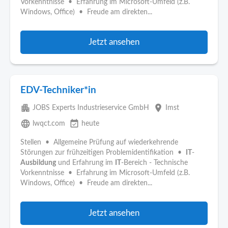
Vorkenntnisse • Erfahrung im Microsoft-Umfeld (z.B.
Windows, Office) • Freude am direkten...
Jetzt ansehen
EDV-Techniker*in
apartment
place
JOBS Experts Industrieservice GmbH
Imst
language
event_available
lwqct.com
heute
Stellen • Allgemeine Prüfung auf wiederkehrende
Störungen zur frühzeitigen Problemidentifikation •
IT
-
Ausbildung
und Erfahrung im
IT
-Bereich - Technische
Vorkenntnisse • Erfahrung im Microsoft-Umfeld (z.B.
Windows, Office) • Freude am direkten...
Jetzt ansehen