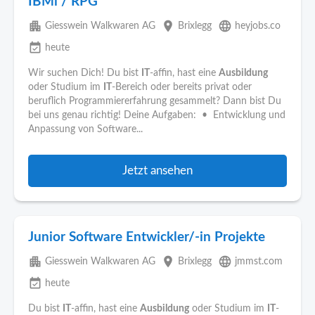
IBMi / RPG
apartment
place
language
Giesswein Walkwaren AG
Brixlegg
heyjobs.co
event_available
heute
Wir suchen Dich! Du bist
IT
-affin, hast eine
Ausbildung
oder Studium im
IT
-Bereich oder bereits privat oder
beruflich Programmiererfahrung gesammelt? Dann bist Du
bei uns genau richtig! Deine Aufgaben: • Entwicklung und
Anpassung von Software...
Jetzt ansehen
Junior Software Entwickler/-in Projekte
apartment
place
language
Giesswein Walkwaren AG
Brixlegg
jmmst.com
event_available
heute
Du bist
IT
-affin, hast eine
Ausbildung
oder Studium im
IT
-