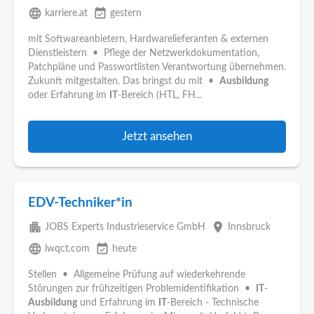
language
event_available
karriere.at
gestern
mit Softwareanbietern, Hardwarelieferanten & externen
Dienstleistern • Pflege der Netzwerkdokumentation,
Patchpläne und Passwortlisten Verantwortung übernehmen.
Zukunft mitgestalten. Das bringst du mit •
Ausbildung
oder Erfahrung im
IT
-Bereich (HTL, FH...
Jetzt ansehen
EDV-Techniker*in
apartment
place
JOBS Experts Industrieservice GmbH
Innsbruck
language
event_available
lwqct.com
heute
Stellen • Allgemeine Prüfung auf wiederkehrende
Störungen zur frühzeitigen Problemidentifikation •
IT
-
Ausbildung
und Erfahrung im
IT
-Bereich - Technische