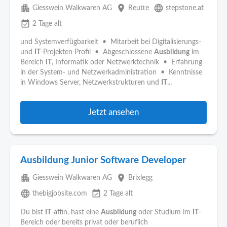
apartment
place
language
Giesswein Walkwaren AG
Reutte
stepstone.at
event_available
2 Tage alt
und Systemverfügbarkeit • Mitarbeit bei Digitalisierungs-
und
IT
-Projekten Profil • Abgeschlossene
Ausbildung
im
Bereich
IT
, Informatik oder Netzwerktechnik • Erfahrung
in der System- und Netzwerkadministration • Kenntnisse
in Windows Server, Netzwerkstrukturen und
IT
...
Jetzt ansehen
Ausbildung Junior Software Developer
apartment
place
Giesswein Walkwaren AG
Brixlegg
language
event_available
thebigjobsite.com
2 Tage alt
Du bist
IT
-affin, hast eine
Ausbildung
oder Studium im
IT
-
Bereich oder bereits privat oder beruflich