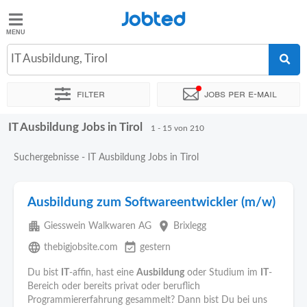
Jobted
Jobted
Jobs
IT Ausbildung, Tirol
Filter
Jobs per e-mail
Gehalt
IT Ausbildung Jobs in Tirol
Sortieren nach
Unternehmen
Personaldienstleister
Vertra
1 - 15 von 210
Suchergebnisse - IT Ausbildung Jobs in Tirol
Ausbildung zum Softwareentwickler (m/w)
apartment
place
Giesswein Walkwaren AG
Brixlegg
language
event_available
thebigjobsite.com
gestern
Du bist
IT
-affin, hast eine
Ausbildung
oder Studium im
IT
-
Bereich oder bereits privat oder beruflich
Programmiererfahrung gesammelt? Dann bist Du bei uns