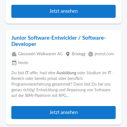
Jetzt ansehen
Junior Software-Entwickler / Software-
Developer
apartment
place
language
Giesswein Walkwaren AG
Brixlegg
jmmst.com
event_available
heute
Du bist
IT
-affin, hast eine
Ausbildung
oder Studium im
IT
-
Bereich oder bereits privat oder beruflich
Programmiererfahrung gesammelt? Dann bist Du bei uns
genau richtig! Entwicklung und Anpassung von Software
auf der IBMi-Plattform mit RPG...
Jetzt ansehen