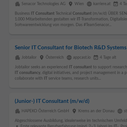
apartment
place
language
event_available
Senacor Technologies AG
Wien
karriere.at
4 Ta
Business
IT
Consultant
Technical
Consultant
(m/w/d) ÜBER SENA
1.000 Mitarbeitenden gestalten wir
IT
-Transformation, Digitalisi
Softwareentwicklung von morgen. Das #TeamSenacor...
Senior IT Consultant for Biotech R&D Systems
apartment
place
language
event_available
Jobtailor
Österreich
appcast.io
4 Tage alt
Jobtailor seeks an experienced
IT
consultant
to support researche
IT
consultancy
, digital initiatives, and project management in a
collaborate with
IT
service teams, research units...
(Junior-) IT Consultant (m/w/d)
apartment
place
language
HAPEKO Österreich GmbH
Krems an der Donau
s
Abgeschlossene Ausbildung, idealerweise im technischen Umfeld 
• Erste relevante Berufserfahrung (mind. 2–3 Jahre) im
IT
-, Pr