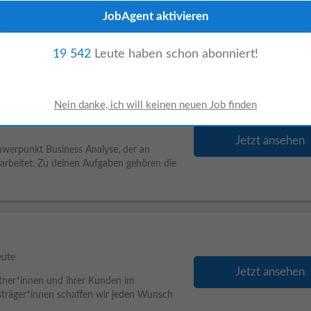
Jetzt ansehen
italer Vertrieb (m/w/d) voestalpine group-
lich • Vollzeit Jetzt bewerben Ihre
19 542
Leute haben schon abonniert!
ansformation
Jetzt ansehen
werpunkt Business Analyse, der an
tarbeitet. Zu deinen Aufgaben gehören die
eute
Jetzt ansehen
partner*innen und ihrer Kunden im
sträger*innen schaffen wir jeden Wunsch