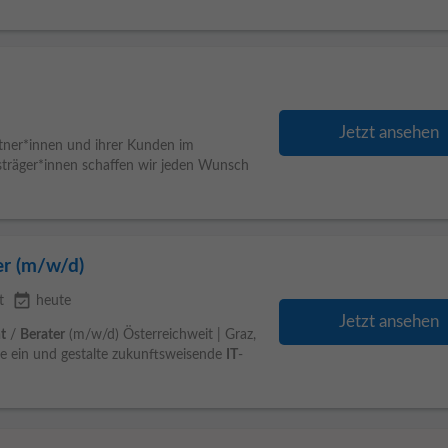
Jetzt ansehen
partner*innen und ihrer Kunden im
sträger*innen schaffen wir jeden Wunsch
er (m/w/d)
event_available
t
heute
Jetzt ansehen
t
/
Berater
(m/w/d) Österreichweit | Graz,
se ein und gestalte zukunftsweisende
IT
-