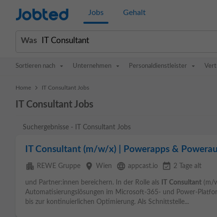
Jobted
Jobs
Gehalt
Was
Sortieren nach
Unternehmen
Personaldienstleister
Vert
>
Home
IT Consultant Jobs
IT Consultant Jobs
Suchergebnisse - IT Consultant Jobs
IT Consultant (m/w/x) | Powerapps & Powerau
apartment
place
language
event_available
REWE Gruppe
Wien
appcast.io
2 Tage alt
und Partner:innen bereichern. In der Rolle als
IT
Consultant
(m/w/
Automatisierungslösungen im Microsoft-365- und Power-Platfo
bis zur kontinuierlichen Optimierung. Als Schnittstelle...