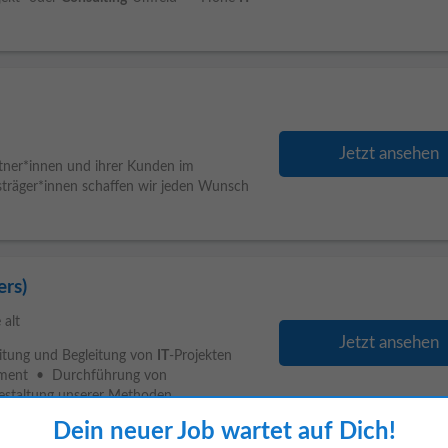
Jetzt ansehen
partner*innen und ihrer Kunden im
sträger*innen schaffen wir jeden Wunsch
ers)
 alt
Jetzt ansehen
tung und Begleitung von
IT
-Projekten
gement • Durchführung von
staltung unserer Methoden...
Dein neuer Job wartet auf Dich!