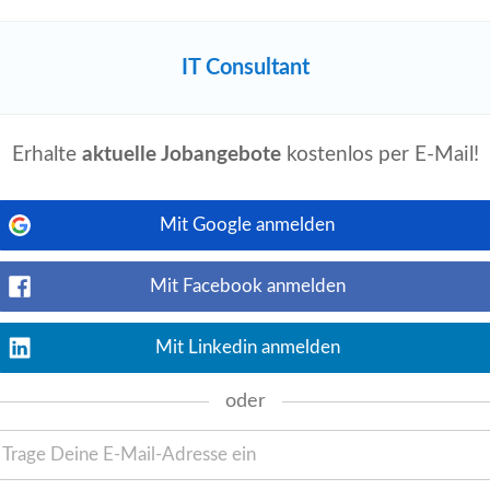
IT Consultant
Jetzt ansehen
T
-Aufgaben hineinzudenken und für
n. Verwirklichen Sie bei uns Ihre Pläne
essFactors EC...
Erhalte
aktuelle Jobangebote
kostenlos per E-Mail!
Mit Google anmelden
Mit Facebook anmelden
Jetzt ansehen
am in Vienna or remotely, we are looking
oxee products by designing end-to-end
Mit Linkedin anmelden
oder