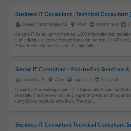
Business IT Consultant | Technical Consultant
apartment
place
language
event_available
Senacor Technologies AG
Wien
stepstone.at
2 
Als agile
IT
-Beratung mit mehr als 1.000 Mitarbeitenden gestalt
und individuelle Softwareentwicklung von morgen. Das #TeamSena
Zukunft entsteht: direkt an der Schnittstelle...
Senior IT Consultant - End-to-End Solutions 
apartment
place
language
event_available
Doxee S.p.A.
Wien
appcast.io
3 Tage alt
Doxee S.p.A. is seeking a (Senior)
IT
Consultant
to join our Profe
remotely. The role involves designing end-to-end solutions and i
using Doxee products effectively. The ideal...
Business IT Consultant Technical Consultant 