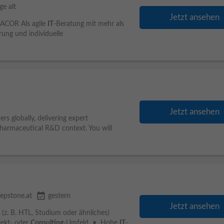
ge alt
Jetzt ansehen
COR Als agile
IT
-Beratung mit mehr als
erung und individuelle
Jetzt ansehen
rs globally, delivering expert
 pharmaceutical R&D context. You will
event_available
tepstone.at
gestern
Jetzt ansehen
(z. B. HTL, Studium oder ähnliches)
ojekt- oder
Consulting
-Umfeld • Hohe
IT
-