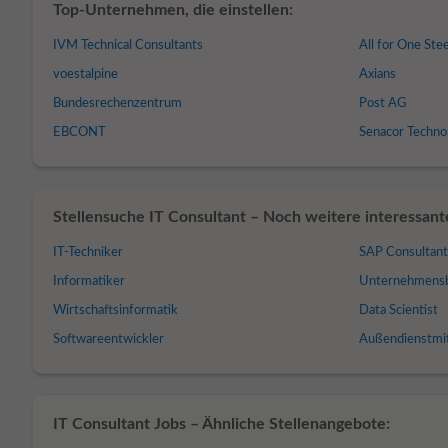
Top-Unternehmen, die einstellen:
IVM Technical Consultants
All for One Ste
voestalpine
Axians
Bundesrechenzentrum
Post AG
EBCONT
Senacor Techno
Stellensuche IT Consultant – Noch weitere interessant
IT-Techniker
SAP Consultan
Informatiker
Unternehmensb
Wirtschaftsinformatik
Data Scientist
Softwareentwickler
Außendienstmit
IT Consultant Jobs – Ähnliche Stellenangebote: