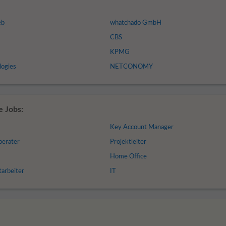
eb
whatchado GmbH
CBS
KPMG
logies
NETCONOMY
e Jobs:
t
Key Account Manager
erater
Projektleiter
Home Office
arbeiter
IT