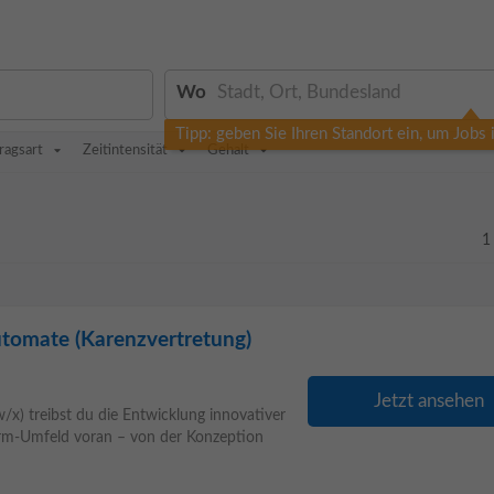
Wo
Tipp: geben Sie Ihren Standort ein, um Jobs
ragsart
Zeitintensität
Gehalt
1
tomate (Karenzvertretung)
Jetzt ansehen
x) treibst du die Entwicklung innovativer
rm-Umfeld voran – von der Konzeption