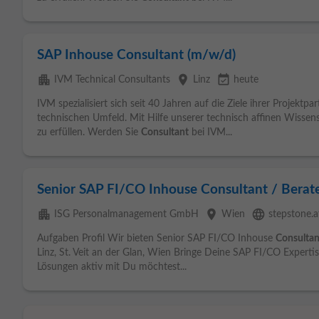
SAP Inhouse Consultant (m/w/d)
apartment
place
event_available
IVM Technical Consultants
Linz
heute
IVM spezialisiert sich seit 40 Jahren auf die Ziele ihrer Projekt
technischen Umfeld. Mit Hilfe unserer technisch affinen Wissen
zu erfüllen. Werden Sie
Consultant
bei IVM...
Senior SAP FI/CO Inhouse Consultant / Berat
apartment
place
language
ISG Personalmanagement GmbH
Wien
stepstone.a
Aufgaben Profil Wir bieten Senior SAP FI/CO Inhouse
Consultan
Linz, St. Veit an der Glan, Wien Bringe Deine SAP FI/CO Experti
Lösungen aktiv mit Du möchtest...