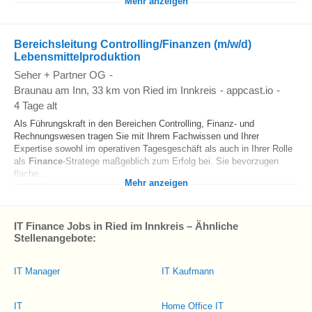
Mehr anzeigen
Bereichsleitung Controlling/Finanzen (m/w/d)
Lebensmittelproduktion
Seher + Partner OG
-
Braunau am Inn
, 33 km von Ried im Innkreis
-
appcast.io
-
4 Tage alt
Als Führungskraft in den Bereichen Controlling, Finanz- und
Rechnungswesen tragen Sie mit Ihrem Fachwissen und Ihrer
Expertise sowohl im operativen Tagesgeschäft als auch in Ihrer Rolle
als
Finance
-Stratege maßgeblich zum Erfolg bei. Sie bevorzugen
flache...
Mehr anzeigen
IT Finance Jobs in Ried im Innkreis – Ähnliche
Stellenangebote:
IT Manager
IT Kaufmann
IT
Home Office IT