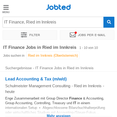
Jobted
Jobted
Jobs
IT Finance, Ried im Innkreis
Filter
Jobs per e-mail
Gehalt
Sortieren nach
Genauer Standort
Personaldienstleister
IT Finance Jobs in Ried im Innkreis
1 - 10 von 10
Jobs suchen in
Suchergebnisse - IT Finance Jobs in Ried im Innkreis
Lead Accounting & Tax (m/w/d)
Schulmeister Management Consulting
-
Ried im Innkreis
-
heute
Enge Zusammenarbeit mit Group Director
Finance
& Accounting,
Group Accounting, Controlling, Treasury und
IT
in einem
internationalen Setup • Abgeschlossene Bilanzbuchhalterprüfung
oder wirtschaftliches Studium mit Accounting-/Steuer-Fokus...
Mehr anzeigen