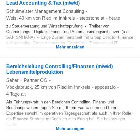
Lead Accounting & Tax (m/w/d)
Schulmeister Management Consulting
-
Wels
, 40 km von Ried im Innkreis
-
stepstone.at
-
heute
zu Steuerberatung und Wirtschaftsprüfung • Treiber von
Optimierungs-, Digitalisierungs- und Automatisierungsinitiativen (u.a.
SAP S/4HANA) • Enge Zusammenarbeit mit Group Director
Finance
& Accounting, Group Accounting, Controlling, Treasury und
IT
...
Mehr anzeigen
Bereichsleitung Controlling/Finanzen (m/w/d)
Lebensmittelproduktion
Seher + Partner OG
-
Vöcklabruck
, 25 km von Ried im Innkreis
-
appcast.io
-
4 Tage alt
Als Führungskraft in den Bereichen Controlling, Finanz- und
Rechnungswesen tragen Sie mit Ihrem Fachwissen und Ihrer
Expertise sowohl im operativen Tagesgeschäft als auch in Ihrer Rolle
als
Finance
-Stratege maßgeblich zum Erfolg bei. Sie bevorzugen
flache...
Mehr anzeigen