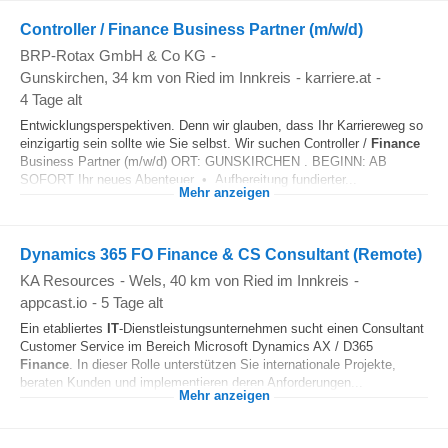
Controller / Finance Business Partner (m/w/d)
BRP-Rotax GmbH & Co KG
-
Gunskirchen
, 34 km von Ried im Innkreis
-
karriere.at
-
4 Tage alt
Entwicklungsperspektiven. Denn wir glauben, dass Ihr Karriereweg so
einzigartig sein sollte wie Sie selbst. Wir suchen Controller /
Finance
Business Partner (m/w/d) ORT: GUNSKIRCHEN . BEGINN: AB
SOFORT Ihr neues Abenteuer • Aufbereitung fundierter...
Mehr anzeigen
Dynamics 365 FO Finance & CS Consultant (Remote)
KA Resources
-
Wels
, 40 km von Ried im Innkreis
-
appcast.io
-
5 Tage alt
Ein etabliertes
IT
-Dienstleistungsunternehmen sucht einen Consultant
Customer Service im Bereich Microsoft Dynamics AX / D365
Finance
. In dieser Rolle unterstützen Sie internationale Projekte,
beraten Kunden und implementieren deren Anforderungen...
Mehr anzeigen