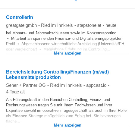
ControllerIn
greatgate gmbh
-
Ried im Innkreis
-
stepstone.at
-
heute
bei Monats- und Jahresabschlüssen sowie im Konzernreporting
• Mitarbeit an spannenden
Finance
- und Digitalisierungsprojekten
Profil • Abgeschlossene wirtschaftliche Ausbildung (Universität/FH
oder vergleichbar) • Mehrjährige Erfahrung im Controlling...
Mehr anzeigen
Bereichsleitung Controlling/Finanzen (m/w/d)
Lebensmittelproduktion
Seher + Partner OG
-
Ried im Innkreis
-
appcast.io
-
4 Tage alt
Als Führungskraft in den Bereichen Controlling, Finanz- und
Rechnungswesen tragen Sie mit Ihrem Fachwissen und Ihrer
Expertise sowohl im operativen Tagesgeschäft als auch in Ihrer Rolle
als
Finance
-Stratege maßgeblich zum Erfolg bei. Sie bevorzugen
flache...
Mehr anzeigen