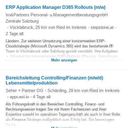
ERP Application Manager D365 Rollouts (m/w)
Iro&Partners Personal- u.ManagementberatungsgmbH
Zentrale Salzburg
-
Vöcklabruck
, 25 km von Ried im Innkreis
-
stepstone.at
-
2 Tage alt
Ländern. Zur weiteren Umsetzung einer konzernweiten ERP-
Cloudstrategie (Microsoft Dynamics 365) wird das bestehende
IT
-
Team in Vöcklabruck oder Salzburg gezielt verstärkt. Ihre Aufgaben
• Mitarbeit bei internationalen D365-Rollouts (Planung, Umsetzung...
Mehr anzeigen
Bereichsleitung Controlling/Finanzen (m/w/d)
Lebensmittelproduktion
Seher + Partner OG
-
Schärding
, 28 km von Ried im Innkreis
-
appcast.io
-
4 Tage alt
Als Führungskraft in den Bereichen Controlling, Finanz- und
Rechnungswesen tragen Sie mit Ihrem Fachwissen und Ihrer
Expertise sowohl im operativen Tagesgeschäft als auch in Ihrer Rolle
als
Finance
-Stratege maßgeblich zum Erfolg bei. Sie bevorzugen
flache...