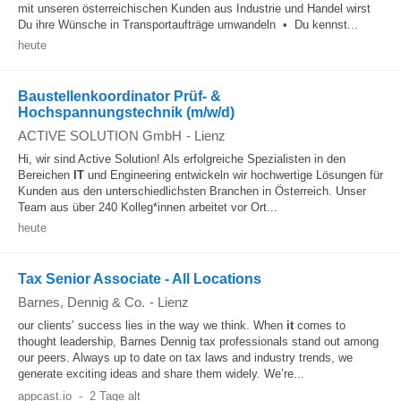
mit unseren österreichischen Kunden aus Industrie und Handel wirst
Du ihre Wünsche in Transportaufträge umwandeln • Du kennst...
heute
Baustellenkoordinator Prüf- &
Hochspannungstechnik (m/w/d)
ACTIVE SOLUTION GmbH
-
Lienz
Hi, wir sind Active Solution! Als erfolgreiche Spezialisten in den
Bereichen
IT
und Engineering entwickeln wir hochwertige Lösungen für
Kunden aus den unterschiedlichsten Branchen in Österreich. Unser
Team aus über 240 Kolleg*innen arbeitet vor Ort...
heute
Tax Senior Associate - All Locations
Barnes, Dennig & Co.
-
Lienz
our clients’ success lies in the way we think. When
it
comes to
thought leadership, Barnes Dennig tax professionals stand out among
our peers. Always up to date on tax laws and industry trends, we
generate exciting ideas and share them widely. We’re...
appcast.io
-
2 Tage alt