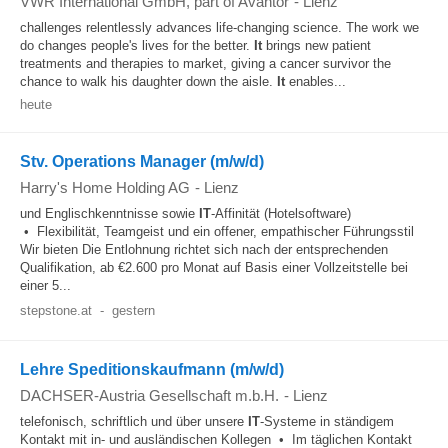
VWR International GmbH, part of Avantor
-
Lienz
challenges relentlessly advances life-changing science. The work we
do changes people's lives for the better.
It
brings new patient
treatments and therapies to market, giving a cancer survivor the
chance to walk his daughter down the aisle.
It
enables...
heute
Stv. Operations Manager (m/w/d)
Harry's Home Holding AG
-
Lienz
und Englischkenntnisse sowie
IT
-Affinität (Hotelsoftware)
• Flexibilität, Teamgeist und ein offener, empathischer Führungsstil
Wir bieten Die Entlohnung richtet sich nach der entsprechenden
Qualifikation, ab €2.600 pro Monat auf Basis einer Vollzeitstelle bei
einer 5...
stepstone.at
-
gestern
Lehre Speditionskaufmann (m/w/d)
DACHSER-Austria Gesellschaft m.b.H.
-
Lienz
telefonisch, schriftlich und über unsere
IT
-Systeme in ständigem
Kontakt mit in- und ausländischen Kollegen • Im täglichen Kontakt