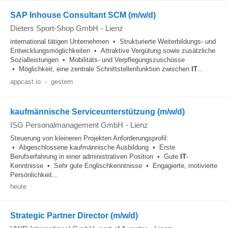
SAP Inhouse Consultant SCM (m/w/d)
Dieters Sport-Shop GmbH
-
Lienz
international tätigen Unternehmen • Strukturierte Weiterbildungs- und
Entwicklungsmöglichkeiten • Attraktive Vergütung sowie zusätzliche
Sozialleistungen • Mobilitäts- und Verpflegungszuschüsse
• Möglichkeit, eine zentrale Schnittstellenfunktion zwischen
IT
...
appcast.io
-
gestern
kaufmännische Serviceunterstützung (m/w/d)
ISG Personalmanagement GmbH
-
Lienz
Steuerung von kleineren Projekten Anforderungsprofil:
• Abgeschlossene kaufmännische Ausbildung • Erste
Berufserfahrung in einer administrativen Position • Gute
IT
-
Kenntnisse • Sehr gute Englischkenntnisse • Engagierte, motivierte
Persönlichkeit...
heute
Strategic Partner Director (m/w/d)