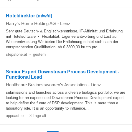
Hoteldirektor (m/w/d)
Harry's Home Holding AG
-
Lienz
Sehr gute Deutsch- & Englischkenntnisse,
IT
-Affinität und Erfahrung
mit Hotelsoftware • Flexibilität, Eigenverantwortung und Lust auf
Weiterentwicklung Wir bieten Die Entlohnung richtet sich nach der
entsprechenden Qualifikation, ab € 3800,00 brutto pro...
stepstone.at
-
gestern
Senior Expert Downstream Process Development -
Functional Lead
Healthcare Businesswomen’s Association
-
Lienz
submissions and launches across a diverse biologics portfolio, we are
looking for an experienced Downstream Process Development expert
to help define the future of DSP development. This is more than a
laboratory role.
It
is an opportunity to influence...
appcast.io
-
3 Tage alt