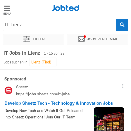
Jobted
Jobted
Jobs
IT, Lienz
Filter
Jobs per e-mail
Gehalt
Sortieren nach
Genauer Standort
Unternehmen
Personald
IT Jobs in Lienz
1 - 15 von 28
Jobs suchen in