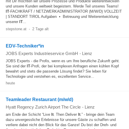
mit Dir möchten wir unsere Prozesse und Produkte weiterentwickeln
und unsere Kunden weltweit begeistern. Werde Teil unseres Teams!
IT
-FACHKRAFT / NETZWERKADMINISTRATOR (M/W/D) VOLLZEIT
| STANDORT TIROL Aufgaben • Betreuung und Weiterentwicklung
unserer
IT
...
stepstone.at
-
2 Tage alt
EDV-Techniker*in
JOBS Experts Industrieservice GmbH
-
Lienz
JOBS Experts - die Profis, wenn es um Ihre berufliche Zukunft geht.
Sie sind der
IT
-Profi, der bei komplexen Anfragen einen kühlen Kopf
bewahrt und stets die passende Lösung findet? Sie leben für
Technologie und verstehen es, exzellenten Service...
heute
Teamleader Restaurant (m/w/d)
Hyatt Regency Zurich Airport The Circle
-
Lienz
am Ende der Schicht “Live
It
. Then Deliver
It
.” - bringe dein Team
dazu unvergessliche Erlebnisse für unsere Gäste zu schaffen und
verliere dabei nicht den Blick für das Ganze! Du bist der Dreh- und