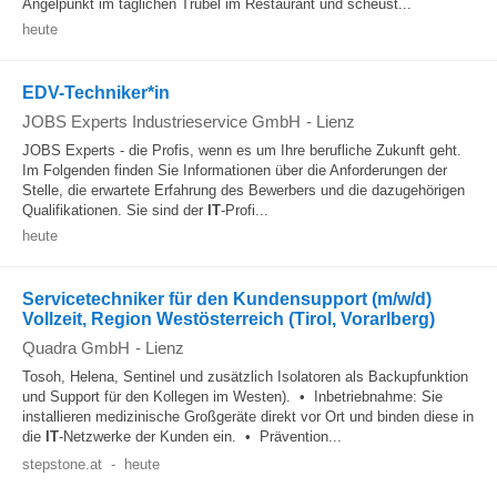
Angelpunkt im täglichen Trubel im Restaurant und scheust...
heute
EDV-Techniker*in
JOBS Experts Industrieservice GmbH
-
Lienz
JOBS Experts - die Profis, wenn es um Ihre berufliche Zukunft geht.
Im Folgenden finden Sie Informationen über die Anforderungen der
Stelle, die erwartete Erfahrung des Bewerbers und die dazugehörigen
Qualifikationen. Sie sind der
IT
-Profi...
heute
Servicetechniker für den Kundensupport (m/w/d)
Vollzeit, Region Westösterreich (Tirol, Vorarlberg)
Quadra GmbH
-
Lienz
Tosoh, Helena, Sentinel und zusätzlich Isolatoren als Backupfunktion
und Support für den Kollegen im Westen). • Inbetriebnahme: Sie
installieren medizinische Großgeräte direkt vor Ort und binden diese in
die
IT
-Netzwerke der Kunden ein. • Prävention...
stepstone.at
-
heute