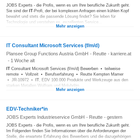
JOBS Experts - die Profis, wenn es um Ihre berufliche Zukunft geht.
Sie sind der
IT
-Profi, der bei komplexen Anfragen einen kühlen Kopf
bewahrt und stets die passende Lösung findet? Sie leben für
Technologie und verstehen es, exzellenten Service...
Mehr anzeigen
IT Consultant Microsoft Services (f/m/d)
Plansee Group Functions Austria GmbH
-
Reutte
-
karriere.at
-
1 Woche alt
IT
Consultant Microsoft Services (f/m/d) Bewerben • teilweise
remote • Vollzeit • Berufserfahrung • Reutte Kempten Mamer
• JR-10972 •
IT
, EDV 100.000 Produkte und Werkzeuge aus den
starken Metallen Wolfram und Molybdän...
Mehr anzeigen
EDV-Techniker*in
JOBS Experts Industrieservice GmbH
-
Reutte
-
gestern
JOBS Experts - die Profis, wenn es um Ihre berufliche Zukunft geht.
Im Folgenden finden Sie Informationen über die Anforderungen der
Stelle, die erwartete Erfahrung des Bewerbers und die dazugehörigen