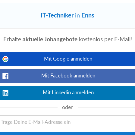
es Knowhow in der Patientenversorgung
.
IT-Techniker
in
Enns
rIn für die Ambulanz der
Erhalte
aktuelle Jobangebote
kostenlos per E-Mail!
Jetzt ansehen
 Ausbildung in der diplomierten
Mit Google anmelden
htigung (spätestens bei Dienstantritt)
umfassendes...
Mit Facebook anmelden
Mit Linkedin anmelden
In an der Universitätsklinik
oder
Jetzt ansehen
ldung in der diplomierten Gesundheits-
pätestens bei Dienstantritt) • gute
IT
-
es Knowhow...