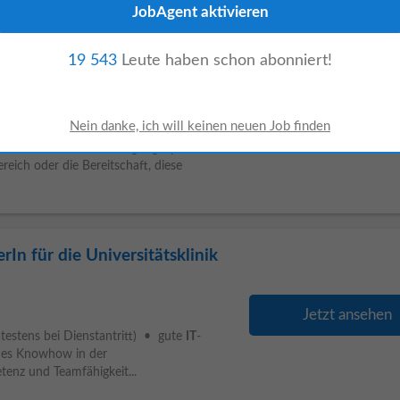
19 543
Leute haben schon abonniert!
erIn für den OP-Bereich
Jetzt ansehen
weis der Berufsberechtigung (spätestens
eich oder die Bereitschaft, diese
In für die Universitätsklinik
Jetzt ansehen
testens bei Dienstantritt) • gute
IT
-
des Knowhow in der
enz und Teamfähigkeit...