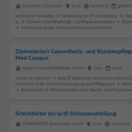
apartment
place
language
event_available
Ennshafen OÖ GmbH
Enns
karriere.at
gestern
technischer Vorhaben • Verwaltung der
IT
-Infrastruktur • Oper
a.: • Kleinere Instandhaltungs- und Reparaturarbeiten • Betre
• Unterstützung der Hafenmeisterei bei technischen...
Diplomierte/r Gesundheits- und Krankenpfleg
Med Campus
apartment
place
event_available
Kepler Universitätsklinikum GmbH
Enns
heute
Jahren zu erwerben • gute
IT
-Kenntnisse und kommunikations
Knowhow in der Patientenversorgung und Pflegepraxis • hohe 
• Bereitschaft zu Mehrleistungen sowie Nacht- und Wochenend
Schichtleiter (m/w/d) Schlosserabteilung
apartment
place
language
DONAUSÄGE Rumplmayr GmbH
Enns
karriere.at