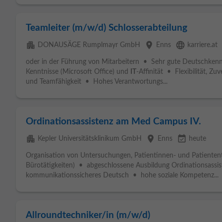
Teamleiter (m/w/d) Schlosserabteilung
apartment
place
language
DONAUSÄGE Rumplmayr GmbH
Enns
karriere.at
oder in der Führung von Mitarbeitern • Sehr gute Deutschkenn
Kenntnisse (Microsoft Office) und
IT
-Affinität • Flexibilität, Zuv
und Teamfähigkeit • Hohes Verantwortungs...
Ordinationsassistenz am Med Campus IV.
apartment
place
event_available
Kepler Universitätsklinikum GmbH
Enns
heute
Organisation von Untersuchungen, Patientinnen- und Patientent
Bürotätigkeiten) • abgeschlossene Ausbildung Ordinationsass
kommunikationssicheres Deutsch • hohe soziale Kompetenz...
Allroundtechniker/in (m/w/d)