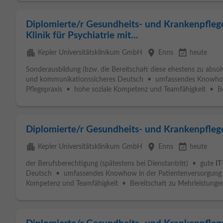
Diplomierte/r Gesundheits- und Krankenpflege
Klinik für Psychiatrie mit...
apartment
place
event_available
Kepler Universitätsklinikum GmbH
Enns
heute
Sonderausbildung (bzw. die Bereitschaft diese ehestens zu absol
und kommunikationssicheres Deutsch • umfassendes Knowhow
Pflegepraxis • hohe soziale Kompetenz und Teamfähigkeit • Ber
Diplomierte/r Gesundheits- und Krankenpfleg
apartment
place
event_available
Kepler Universitätsklinikum GmbH
Enns
heute
der Berufsberechtigung (spätestens bei Dienstantritt) • gute
IT
Deutsch • umfassendes Knowhow in der Patientenversorgung u
Kompetenz und Teamfähigkeit • Bereitschaft zu Mehrleistungen