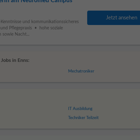
egerIn am Neuromed Campus
Jetzt ansehen
-Kenntnisse und kommunikationssicheres
nd Pflegepraxis • hohe soziale
 sowie Nacht...
Jobs in Enns:
Mechatroniker
IT Ausbildung
Techniker Teilzeit