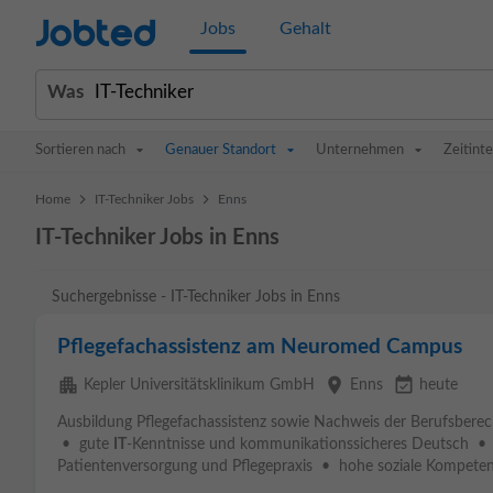
Jobted
Jobs
Gehalt
Was
Sortieren nach
Genauer Standort
Unternehmen
Zeitinte
>
>
Home
IT-Techniker Jobs
Enns
IT-Techniker Jobs in Enns
Suchergebnisse - IT-Techniker Jobs in Enns
Pflegefachassistenz am Neuromed Campus
apartment
place
event_available
Kepler Universitätsklinikum GmbH
Enns
heute
Ausbildung Pflegefachassistenz sowie Nachweis der Berufsberech
• gute
IT
-Kenntnisse und kommunikationssicheres Deutsch • 
Patientenversorgung und Pflegepraxis • hohe soziale Kompetenz