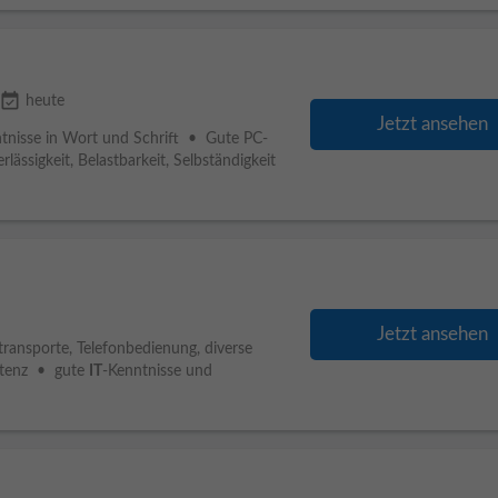
event_available
heute
Jetzt ansehen
tnisse in Wort und Schrift • Gute PC-
erlässigkeit, Belastbarkeit, Selbständigkeit
Jetzt ansehen
ransporte, Telefonbedienung, diverse
istenz • gute
IT
-Kenntnisse und