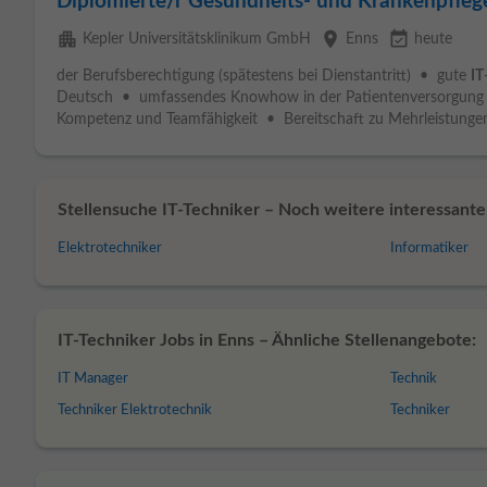
Diplomierte/r Gesundheits- und Krankenpfl
apartment
place
event_available
Kepler Universitätsklinikum GmbH
Enns
heute
der Berufsberechtigung (spätestens bei Dienstantritt) • gute
IT
Deutsch • umfassendes Knowhow in der Patientenversorgung u
Kompetenz und Teamfähigkeit • Bereitschaft zu Mehrleistungen
Stellensuche IT-Techniker – Noch weitere interessante 
Elektrotechniker
Informatiker
IT-Techniker Jobs in Enns – Ähnliche Stellenangebote:
IT Manager
Technik
Techniker Elektrotechnik
Techniker