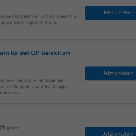
Jetzt ansehen
ative Tätigkeiten vor Ort nach Bedarf, u.
uung unseres Logistikzentrums
erIn für den OP-Bereich am
Jetzt ansehen
sicheres Deutsch • umfassendes
soziale Kompetenz und Teamfähigkeit
diensten...
event_available
gestern
Jetzt ansehen