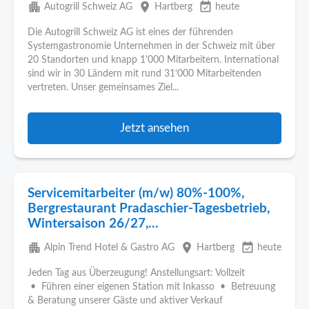
apartment
place
event_available
Autogrill Schweiz AG
Hartberg
heute
Die Autogrill Schweiz AG ist eines der führenden
Systemgastronomie Unternehmen in der Schweiz mit über
20 Standorten und knapp 1'000 Mitarbeitern. International
sind wir in 30 Ländern mit rund 31‘000 Mitarbeitenden
vertreten. Unser gemeinsames Ziel...
Jetzt ansehen
Servicemitarbeiter (m/w) 80%-100%,
Bergrestaurant Pradaschier-Tagesbetrieb,
Wintersaison 26/27,...
apartment
place
event_available
Alpin Trend Hotel & Gastro AG
Hartberg
heute
Jeden Tag aus Überzeugung! Anstellungsart: Vollzeit
• Führen einer eigenen Station mit Inkasso • Betreuung
& Beratung unserer Gäste und aktiver Verkauf