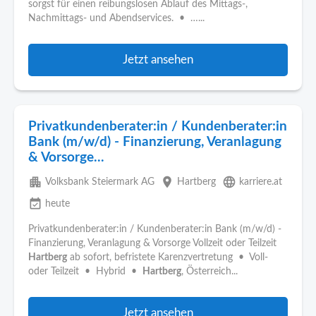
sorgst für einen reibungslosen Ablauf des Mittags-,
Nachmittags- und Abendservices. • …...
Jetzt ansehen
Privatkundenberater:in / Kundenberater:in
Bank (m/w/d) - Finanzierung, Veranlagung
& Vorsorge...
apartment
place
language
Volksbank Steiermark AG
Hartberg
karriere.at
event_available
heute
Privatkundenberater:in / Kundenberater:in Bank (m/w/d) -
Finanzierung, Veranlagung & Vorsorge Vollzeit oder Teilzeit
Hartberg
ab sofort, befristete Karenzvertretung • Voll-
oder Teilzeit • Hybrid •
Hartberg
, Österreich...
Jetzt ansehen