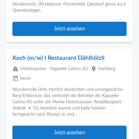
Vöcklamarkt, Vöcklabruck, Fürstenfeld, Gleisdorf gerne auch
Quereinsteiger...
Jetzt ansehen
Koch (m/w) I Restaurant Dählhölzli
apartment
place
Hüttenzauber - Kappeler Gastro AG
Hartberg
event_available
heute
Wundervolle Orte, herrlich Aussichten und unvergessliche
Berg-Erlebnisse, das verbindet die Betriebe der Kappeler
Gastro AG unter der Marke Hüttenzauber. Anstellungsart:
Vollzeit • Du bereitest warme und kalte Speisen
fachgerecht nach Rezept zu und...
Jetzt ansehen