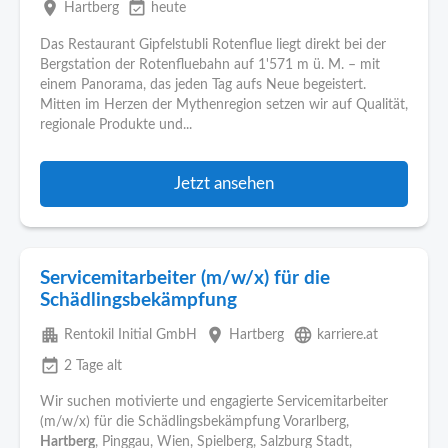
place
event_available
Hartberg
heute
Das Restaurant Gipfelstubli Rotenflue liegt direkt bei der
Bergstation der Rotenfluebahn auf 1'571 m ü. M. – mit
einem Panorama, das jeden Tag aufs Neue begeistert.
Mitten im Herzen der Mythenregion setzen wir auf Qualität,
regionale Produkte und...
Jetzt ansehen
Servicemitarbeiter (m/w/x) für die
Schädlingsbekämpfung
apartment
place
language
Rentokil Initial GmbH
Hartberg
karriere.at
event_available
2 Tage alt
Wir suchen motivierte und engagierte Servicemitarbeiter
(m/w/x) für die Schädlingsbekämpfung Vorarlberg,
Hartberg
, Pinggau, Wien, Spielberg, Salzburg Stadt,