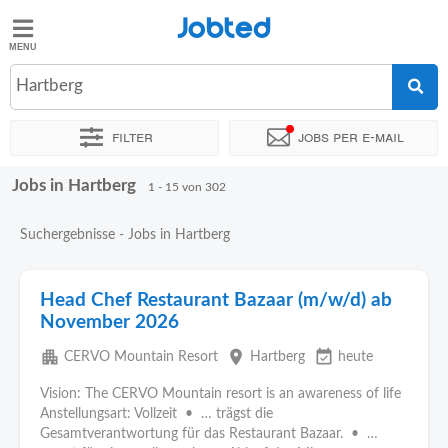
Jobted
Jobted
Jobs
Hartberg
Filter
Jobs per e-mail
Gehalt
Jobs in Hartberg
Sortieren nach
Genauer Standort
Unternehmen
Personald
1 - 15 von 302
Suchergebnisse - Jobs in Hartberg
Head Chef Restaurant Bazaar (m/w/d) ab
November 2026
apartment
place
event_available
CERVO Mountain Resort
Hartberg
heute
Vision: The CERVO Mountain resort is an awareness of life
Anstellungsart: Vollzeit • … trägst die
Gesamtverantwortung für das Restaurant Bazaar. • …