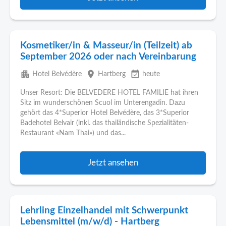
Kosmetiker/in & Masseur/in (Teilzeit) ab
September 2026 oder nach Vereinbarung
apartment
place
event_available
Hotel Belvédère
Hartberg
heute
Unser Resort: Die BELVEDERE HOTEL FAMILIE hat ihren
Sitz im wunderschönen Scuol im Unterengadin. Dazu
gehört das 4*Superior Hotel Belvédère, das 3*Superior
Badehotel Belvair (inkl. das thailändische Spezialitäten-
Restaurant «Nam Thai») und das...
Jetzt ansehen
Lehrling Einzelhandel mit Schwerpunkt
Lebensmittel (m/w/d) - Hartberg