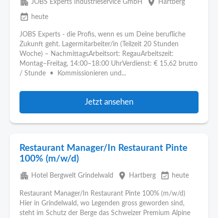
apartment
place
JOBS Experts Industrieservice GmbH
Hartberg
event_available
heute
JOBS Experts - die Profis, wenn es um Deine berufliche
Zukunft geht. Lagermitarbeiter/in (Teilzeit 20 Stunden
Woche) – NachmittagsArbeitsort: RegauArbeitszeit:
Montag–Freitag, 14:00–18:00 UhrVerdienst: € 15,62 brutto
/ Stunde • Kommissionieren und...
Jetzt ansehen
Restaurant Manager/In Restaurant Pinte
100% (m/w/d)
apartment
place
event_available
Hotel Bergwelt Grindelwald
Hartberg
heute
Restaurant Manager/In Restaurant Pinte 100% (m/w/d)
Hier in Grindelwald, wo Legenden gross geworden sind,
steht im Schutz der Berge das Schweizer Premium Alpine