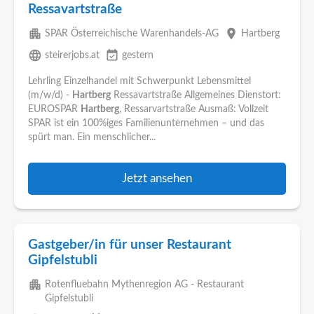
Ressavartstraße
apartment
place
SPAR Österreichische Warenhandels-AG
Hartberg
language
event_available
steirerjobs.at
gestern
Lehrling Einzelhandel mit Schwerpunkt Lebensmittel
(m/w/d) -
Hartberg
Ressavartstraße Allgemeines Dienstort:
EUROSPAR
Hartberg
, Ressarvartstraße Ausmaß: Vollzeit
SPAR ist ein 100%iges Familienunternehmen – und das
spürt man. Ein menschlicher...
Jetzt ansehen
Gastgeber/in für unser Restaurant
Gipfelstubli
apartment
Rotenfluebahn Mythenregion AG - Restaurant
Gipfelstubli