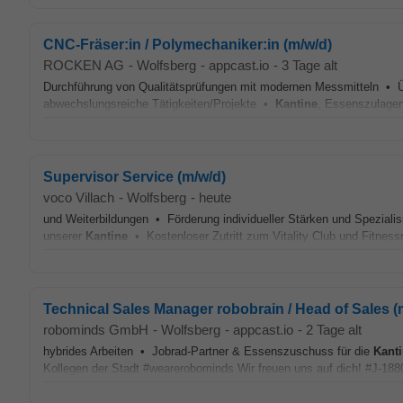
CNC-Fräser:in / Polymechaniker:in (m/w/d)
ROCKEN AG
-
Wolfsberg
-
appcast.io
-
3 Tage alt
Durchführung von Qualitätsprüfungen mit modernen Messmitteln • 
abwechslungsreiche Tätigkeiten/Projekte •
Kantine
, Essenszulagen
Supervisor Service (m/w/d)
voco Villach
-
Wolfsberg
-
heute
und Weiterbildungen • Förderung individueller Stärken und Spezialis
unserer
Kantine
• Kostenloser Zutritt zum Vitality Club und Fitness
Technical Sales Manager robobrain / Head of Sales (
robominds GmbH
-
Wolfsberg
-
appcast.io
-
2 Tage alt
hybrides Arbeiten • Jobrad-Partner & Essenszuschuss für die
Kant
Kollegen der Stadt #wearerobominds Wir freuen uns auf dich! #J-18808