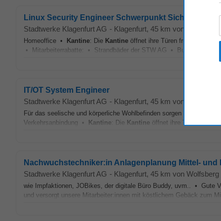
Linux Security Engineer Schwerpunkt Sicherheit, In
Stadtwerke Klagenfurt AG
-
Klagenfurt
, 45 km von Wolfsberg
Homeoffice •
Kantine
: Die
Kantine
öffnet ihre Türen früh am Morg
• Mitarbeiterrabatte: • Strandbäder der STW AG • Busticket der 
IT/OT System Engineer
Stadtwerke Klagenfurt AG
-
Klagenfurt
, 45 km von Wolfsberg
Für das seelische und körperliche Wohlbefinden sorgen Gesundheits
Verkehrsanbindung •
Kantine
: Die
Kantine
öffnet ihre Türen früh a
Nachwuchstechniker:in Anlagenplanung Mittel- und
Stadtwerke Klagenfurt AG
-
Klagenfurt
, 45 km von Wolfsberg
wie Impfaktionen, JOBikes, der digitale Büro Buddy, uvm.. • Gut
und versorgt unsere Mitarbeiter:innen mit köstlichem Gebäck zum M