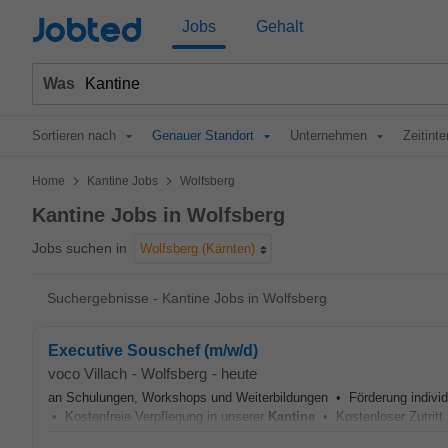
Jobted
Jobs
Gehalt
Was
Sortieren nach
Genauer Standort
Unternehmen
Zeitinte
>
>
Home
Kantine Jobs
Wolfsberg
Kantine Jobs in Wolfsberg
Jobs suchen in
Wolfsberg (Kärnten)
Suchergebnisse - Kantine Jobs in Wolfsberg
Executive Souschef (m/w/d)
voco Villach
-
Wolfsberg
-
heute
an Schulungen, Workshops und Weiterbildungen • Förderung individue
• Kostenfreie Verpflegung in unserer
Kantine
• Kostenloser Zutritt 