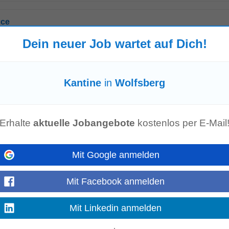
nce
Dein neuer Job wartet auf Dich!
portangebote • wettbewerbsfähige Vergütung • Mitarbeiterrabatte • Tarifver
Beruf • Home Office • Gesundheitsförderung...
Mehr anzeigen
Kantine
in
Wolfsberg
twicklung von Verkaufsprozessen, CRM-Strukturen und Vertriebsinstrumenten 
Erhalte
aktuelle Jobangebote
kostenlos per E-Mail
zulagen und Vergünstigungen • Flexible...
Mehr anzeigen
Mit Google anmelden
Mit Facebook anmelden
um Elektroniker/Elektrotechniker Benefits • Verkehrsmittelzuschuss • Park
g...
Mit Linkedin anmelden
Mehr anzeigen