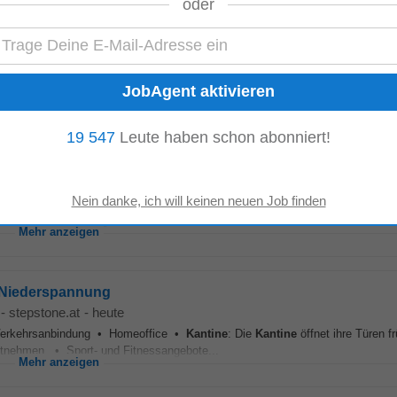
oder
frastruktur SIEM & Web
-
stepstone.at
-
heute
en und versorgt unsere Mitarbeiter:innen mit köstlichem Gebäck zum Mitnehm
KMG Klagenfurt Mobil GmbH • Sport...
Mehr anzeigen
19 547
Leute haben schon abonniert!
-
stepstone.at
-
heute
angebote wie Impfaktionen, JOBikes, der digitale Büro Buddy, uvm.. • Gute
m Morgen und versorgt unsere Mitarbeiter:innen...
Mehr anzeigen
 Niederspannung
-
stepstone.at
-
heute
e Verkehrsanbindung • Homeoffice •
Kantine
: Die
Kantine
öffnet ihre Türen 
itnehmen. • Sport- und Fitnessangebote...
Mehr anzeigen