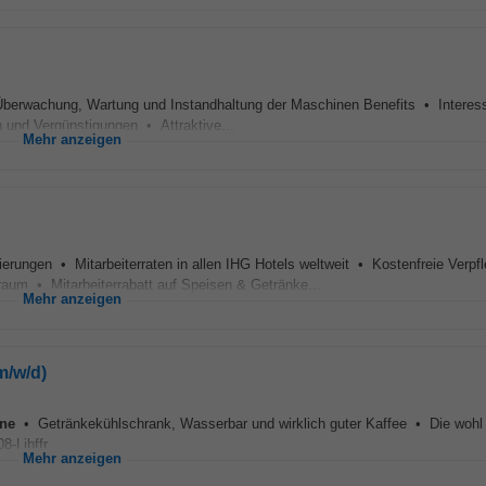
Überwachung, Wartung und Instandhaltung der Maschinen Benefits • Interes
 und Vergünstigungen • Attraktive...
Mehr anzeigen
ierungen • Mitarbeiterraten in allen IHG Hotels weltweit • Kostenfreie Verpfl
raum • Mitarbeiterrabatt auf Speisen & Getränke...
Mehr anzeigen
m/w/d)
ine
• Getränkekühlschrank, Wasserbar und wirklich guter Kaffee • Die wohl 
-Ljbffr...
Mehr anzeigen