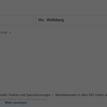
Wo
nsität
ller Stärken und Spezialisierungen • Mitarbeiterraten in allen IHG Hotels w
zum Vitality Club und Fitnessraum...
Mehr anzeigen