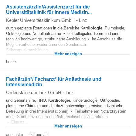
Assistenzärztin/Assistenzarzt für die
Universitätsklinik für Innere Medizin...
Kepler Universitätsklinikum GmbH
-
Linz
durch geplante Rotationen in die Bereiche
Kardiologie
, Pulmologie,
Onkologie und Notfallaufnahme • ein kollegiales Team und eine
fachlich hochwertige, strukturierte Ausbildung • im Anschluss die
Möglichkeit einer weiterführenden Sonderfach-
Schwerpunktausbildung...
Mehr anzeigen
heute
Fachärztin*/ Facharzt* für Anästhesie und
Intensivmedizin
Ordensklinikum Linz GmbH
-
Linz
und Geburtshilfe, HNO,
Kardiologie
, Kinderurologie, Orthopädie,
plastische Chirurgie und die dazu notwendige intensivmedizinische
Betreuung in drei Intensivstationen) • Teilnahme am Notarztsystem
in der Stadt Linz und im oberösterreichischen Zentralraum
• Einsatz...
Mehr anzeigen
appcast.io
-
2 Tage alt