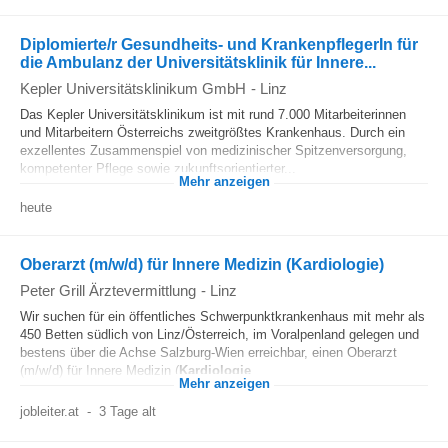
Diplomierte/r Gesundheits- und KrankenpflegerIn für
die Ambulanz der Universitätsklinik für Innere...
Kepler Universitätsklinikum GmbH
-
Linz
Das Kepler Universitätsklinikum ist mit rund 7.000 Mitarbeiterinnen
und Mitarbeitern Österreichs zweitgrößtes Krankenhaus. Durch ein
exzellentes Zusammenspiel von medizinischer Spitzenversorgung,
kompetenter Pflege sowie zukunftsorientierter...
Mehr anzeigen
heute
Oberarzt (m/w/d) für Innere Medizin (Kardiologie)
Peter Grill Ärztevermittlung
-
Linz
Wir suchen für ein öffentliches Schwerpunktkrankenhaus mit mehr als
450 Betten südlich von Linz/Österreich, im Voralpenland gelegen und
bestens über die Achse Salzburg-Wien erreichbar, einen Oberarzt
(m/w/d) für Innere Medizin (
Kardiologie
...
Mehr anzeigen
jobleiter.at
-
3 Tage alt