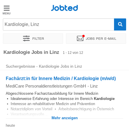
Jobted
Jobted
Jobs
Kardiologie, Linz
Filter
Jobs per e-mail
Gehalt
Sortieren nach
Genauer Standort
Unternehmen
Personald
Kardiologie Jobs in Linz
1 - 12 von 12
Suchergebnisse - Kardiologie Jobs in Linz
Fachärzt:in für Innere Medizin / Kardiologie (m/w/d)
MediCare Personaldienstleistungen GmbH
-
Linz
Abgeschlossene Facharztausbildung für Innere Medizin
• Idealerweise Erfahrung oder Interesse im Bereich
Kardiologie
• Interesse an rehabilitativer Medizin und Prävention
• Notarztdiplom von Vorteil • Arbeitsberechtigung in Österreich
• Verantwortungsvolle...
Mehr anzeigen
heute