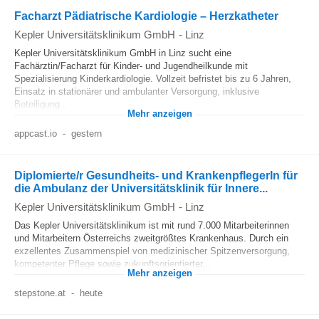
Facharzt Pädiatrische Kardiologie – Herzkatheter
Kepler Universitätsklinikum GmbH
-
Linz
Kepler Universitätsklinikum GmbH in Linz sucht eine
Fachärztin/Facharzt für Kinder- und Jugendheilkunde mit
Spezialisierung Kinderkardiologie. Vollzeit befristet bis zu 6 Jahren,
Einsatz in stationärer und ambulanter Versorgung, inklusive
Beteiligung...
Mehr anzeigen
appcast.io
-
gestern
Diplomierte/r Gesundheits- und KrankenpflegerIn für
die Ambulanz der Universitätsklinik für Innere...
Kepler Universitätsklinikum GmbH
-
Linz
Das Kepler Universitätsklinikum ist mit rund 7.000 Mitarbeiterinnen
und Mitarbeitern Österreichs zweitgrößtes Krankenhaus. Durch ein
exzellentes Zusammenspiel von medizinischer Spitzenversorgung,
kompetenter Pflege sowie zukunftsorientierter...
Mehr anzeigen
stepstone.at
-
heute