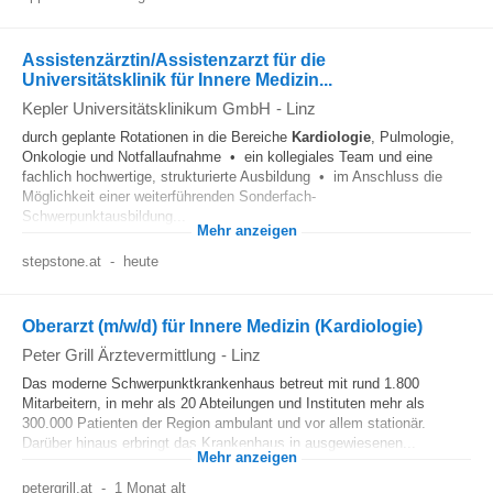
Assistenzärztin/Assistenzarzt für die
Universitätsklinik für Innere Medizin...
Kepler Universitätsklinikum GmbH
-
Linz
durch geplante Rotationen in die Bereiche
Kardiologie
, Pulmologie,
Onkologie und Notfallaufnahme • ein kollegiales Team und eine
fachlich hochwertige, strukturierte Ausbildung • im Anschluss die
Möglichkeit einer weiterführenden Sonderfach-
Schwerpunktausbildung...
Mehr anzeigen
stepstone.at
-
heute
Oberarzt (m/w/d) für Innere Medizin (Kardiologie)
Peter Grill Ärztevermittlung
-
Linz
Das moderne Schwerpunktkrankenhaus betreut mit rund 1.800
Mitarbeitern, in mehr als 20 Abteilungen und Instituten mehr als
300.000 Patienten der Region ambulant und vor allem stationär.
Darüber hinaus erbringt das Krankenhaus in ausgewiesenen...
Mehr anzeigen
petergrill.at
-
1 Monat alt