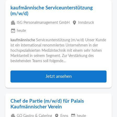
kaufmännische Serviceunterstützung
(m/w/d)
apartment
place
ISG Personalmanagement GmbH
Innsbruck
event_available
heute
kaufmännische
Serviceunterstützung (m/w/d) Unser Kunde
ist ein international renommiertes Unternehmen in der
hochspezialisierten Medizintechnik mit einem sehr hohen
Marktanteil in seinem Segment. Zur Verstärkung des
bestehenden Teams soll folgende...
Jetzt ansehen
Chef de Partie (m/w/d) für Palais
Kaufmännischer Verein
apartment
place
event_available
GO Gastro & Catering
Enns
heute