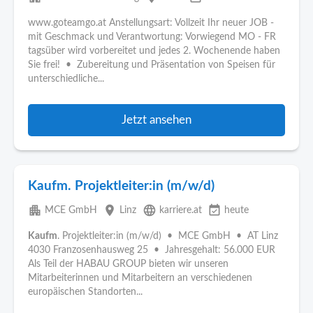
www.goteamgo.at Anstellungsart: Vollzeit Ihr neuer JOB -
mit Geschmack und Verantwortung: Vorwiegend MO - FR
tagsüber wird vorbereitet und jedes 2. Wochenende haben
Sie frei! • Zubereitung und Präsentation von Speisen für
unterschiedliche...
Jetzt ansehen
Kaufm. Projektleiter:in (m/w/d)
apartment
place
language
event_available
MCE GmbH
Linz
karriere.at
heute
Kaufm
. Projektleiter:in (m/w/d) • MCE GmbH • AT Linz
4030 Franzosenhausweg 25 • Jahresgehalt: 56.000 EUR
Als Teil der HABAU GROUP bieten wir unseren
Mitarbeiterinnen und Mitarbeitern an verschiedenen
europäischen Standorten...