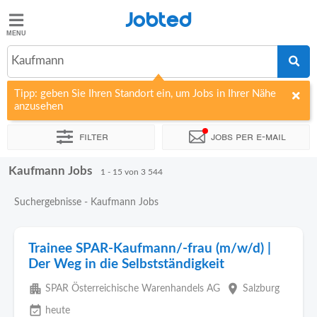
Jobted
Jobted
Jobs
Kaufmann
Tipp: geben Sie Ihren Standort ein, um Jobs in Ihrer Nähe
Gehalt
anzusehen
Filter
Jobs per e-mail
Kaufmann Jobs
Sortieren nach
Unternehmen
Personaldienstleister
Vertra
1 - 15 von 3 544
Suchergebnisse - Kaufmann Jobs
Trainee SPAR-Kaufmann/-frau (m/w/d) |
Der Weg in die Selbstständigkeit
apartment
place
SPAR Österreichische Warenhandels AG
Salzburg
event_available
heute