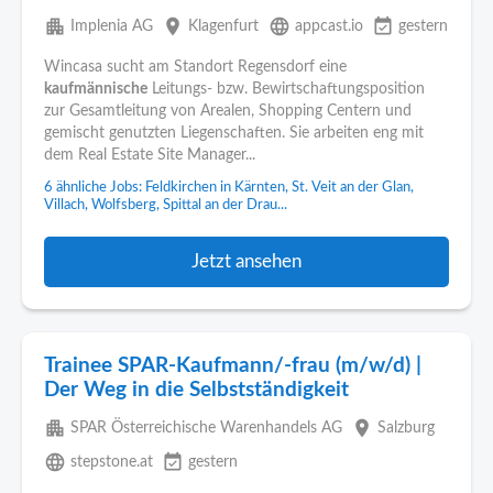
apartment
place
language
event_available
Implenia AG
Klagenfurt
appcast.io
gestern
Wincasa sucht am Standort Regensdorf eine
kaufmännische
Leitungs- bzw. Bewirtschaftungsposition
zur Gesamtleitung von Arealen, Shopping Centern und
gemischt genutzten Liegenschaften. Sie arbeiten eng mit
dem Real Estate Site Manager...
6 ähnliche Jobs: Feldkirchen in Kärnten, St. Veit an der Glan,
Villach, Wolfsberg, Spittal an der Drau...
Jetzt ansehen
Trainee SPAR-Kaufmann/-frau (m/w/d) |
Der Weg in die Selbstständigkeit
apartment
place
SPAR Österreichische Warenhandels AG
Salzburg
language
event_available
stepstone.at
gestern