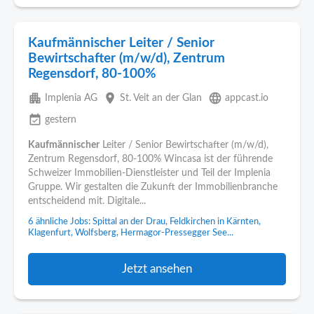
Kaufmännischer Leiter / Senior
Bewirtschafter (m/w/d), Zentrum
Regensdorf, 80-100%
apartment
place
language
Implenia AG
St. Veit an der Glan
appcast.io
event_available
gestern
Kaufmännischer
Leiter / Senior Bewirtschafter (m/w/d),
Zentrum Regensdorf, 80-100% Wincasa ist der führende
Schweizer Immobilien-Dienstleister und Teil der Implenia
Gruppe. Wir gestalten die Zukunft der Immobilienbranche
entscheidend mit. Digitale...
6 ähnliche Jobs: Spittal an der Drau, Feldkirchen in Kärnten,
Klagenfurt, Wolfsberg, Hermagor-Pressegger See...
Jetzt ansehen