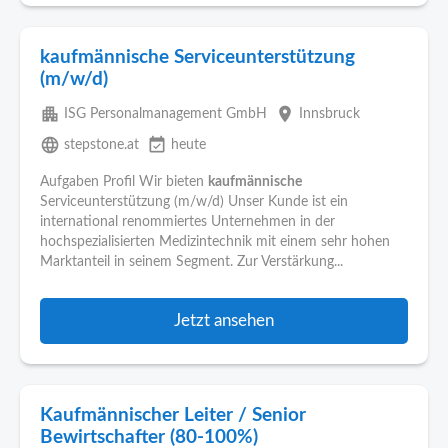
kaufmännische Serviceunterstützung
(m/w/d)
apartment
place
ISG Personalmanagement GmbH
Innsbruck
language
event_available
stepstone.at
heute
Aufgaben Profil Wir bieten
kaufmännische
Serviceunterstützung (m/w/d) Unser Kunde ist ein
international renommiertes Unternehmen in der
hochspezialisierten Medizintechnik mit einem sehr hohen
Marktanteil in seinem Segment. Zur Verstärkung...
Jetzt ansehen
Kaufmännischer Leiter / Senior
Bewirtschafter (80-100%)