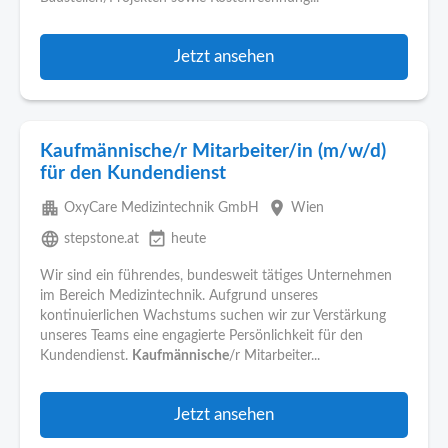
Jetzt ansehen
Kaufmännische/r Mitarbeiter/in (m/w/d)
für den Kundendienst
apartment
place
OxyCare Medizintechnik GmbH
Wien
language
event_available
stepstone.at
heute
Wir sind ein führendes, bundesweit tätiges Unternehmen
im Bereich Medizintechnik. Aufgrund unseres
kontinuierlichen Wachstums suchen wir zur Verstärkung
unseres Teams eine engagierte Persönlichkeit für den
Kundendienst.
Kaufmännische
/r Mitarbeiter...
Jetzt ansehen