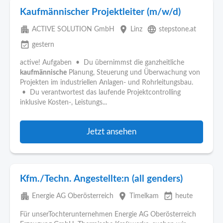
Kaufmännischer Projektleiter (m/w/d)
apartment
place
language
ACTIVE SOLUTION GmbH
Linz
stepstone.at
event_available
gestern
active! Aufgaben • Du übernimmst die ganzheitliche
kaufmännische
Planung, Steuerung und Überwachung von
Projekten im industriellen Anlagen- und Rohrleitungsbau.
• Du verantwortest das laufende Projektcontrolling
inklusive Kosten-, Leistungs...
Jetzt ansehen
Kfm./Techn. Angestellte:n (all genders)
apartment
place
event_available
Energie AG Oberösterreich
Timelkam
heute
Für unserTochterunternehmen Energie AG Oberösterreich