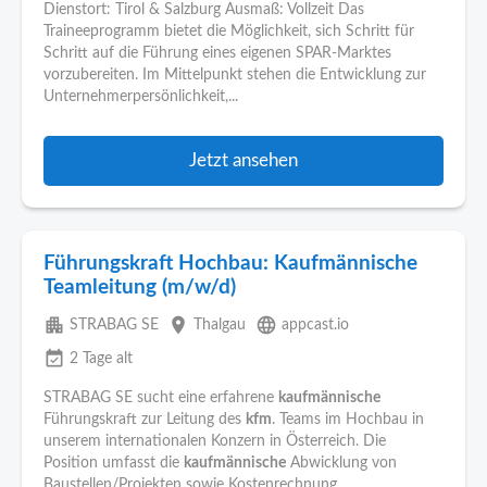
Dienstort: Tirol & Salzburg Ausmaß: Vollzeit Das
Traineeprogramm bietet die Möglichkeit, sich Schritt für
Schritt auf die Führung eines eigenen SPAR-Marktes
vorzubereiten. Im Mittelpunkt stehen die Entwicklung zur
Unternehmerpersönlichkeit,...
Jetzt ansehen
Führungskraft Hochbau: Kaufmännische
Teamleitung (m/w/d)
apartment
place
language
STRABAG SE
Thalgau
appcast.io
event_available
2 Tage alt
STRABAG SE sucht eine erfahrene
kaufmännische
Führungskraft zur Leitung des
kfm
. Teams im Hochbau in
unserem internationalen Konzern in Österreich. Die
Position umfasst die
kaufmännische
Abwicklung von
Baustellen/Projekten sowie Kostenrechnung...