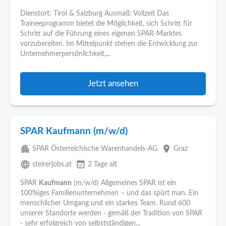
Dienstort: Tirol & Salzburg Ausmaß: Vollzeit Das
Traineeprogramm bietet die Möglichkeit, sich Schritt für
Schritt auf die Führung eines eigenen SPAR-Marktes
vorzubereiten. Im Mittelpunkt stehen die Entwicklung zur
Unternehmerpersönlichkeit,...
Jetzt ansehen
SPAR Kaufmann (m/w/d)
apartment
place
SPAR Österreichische Warenhandels-AG
Graz
language
event_available
steirerjobs.at
2 Tage alt
SPAR
Kaufmann
(m/w/d) Allgemeines SPAR ist ein
100%iges Familienunternehmen – und das spürt man. Ein
menschlicher Umgang und ein starkes Team. Rund 600
unserer Standorte werden - gemäß der Tradition von SPAR
- sehr erfolgreich von selbstständigen...