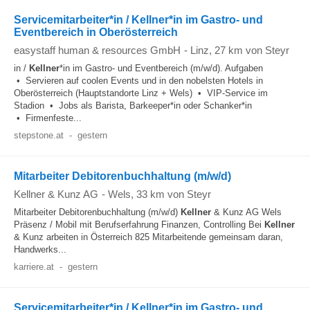
Servicemitarbeiter*in / Kellner*in im Gastro- und
Eventbereich in Oberösterreich
easystaff human & resources GmbH
-
Linz
, 27 km von Steyr
in /
Kellner
*in im Gastro- und Eventbereich (m/w/d). Aufgaben
• Servieren auf coolen Events und in den nobelsten Hotels in
Oberösterreich (Hauptstandorte Linz + Wels) • VIP-Service im
Stadion • Jobs als Barista, Barkeeper*in oder Schanker*in
• Firmenfeste...
stepstone.at
-
gestern
Mitarbeiter Debitorenbuchhaltung (m/w/d)
Kellner & Kunz AG
-
Wels
, 33 km von Steyr
Mitarbeiter Debitorenbuchhaltung (m/w/d)
Kellner
& Kunz AG Wels
Präsenz / Mobil mit Berufserfahrung Finanzen, Controlling Bei
Kellner
& Kunz arbeiten in Österreich 825 Mitarbeitende gemeinsam daran,
Handwerks...
karriere.at
-
gestern
Servicemitarbeiter*in / Kellner*in im Gastro- und