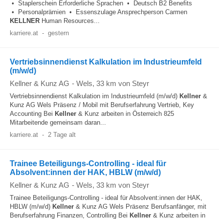
• Staplerschein Erforderliche Sprachen • Deutsch B2 Benefits
• Personalprämien • Essenszulage Ansprechperson Carmen
KELLNER
Human Resources...
karriere.at
-
gestern
Vertriebsinnendienst Kalkulation im Industrieumfeld
(m/w/d)
Kellner & Kunz AG
-
Wels
, 33 km von Steyr
Vertriebsinnendienst Kalkulation im Industrieumfeld (m/w/d)
Kellner
&
Kunz AG Wels Präsenz / Mobil mit Berufserfahrung Vertrieb, Key
Accounting Bei
Kellner
& Kunz arbeiten in Österreich 825
Mitarbeitende gemeinsam daran...
karriere.at
-
2 Tage alt
Trainee Beteiligungs-Controlling - ideal für
Absolvent:innen der HAK, HBLW (m/w/d)
Kellner & Kunz AG
-
Wels
, 33 km von Steyr
Trainee Beteiligungs-Controlling - ideal für Absolvent:innen der HAK,
HBLW (m/w/d)
Kellner
& Kunz AG Wels Präsenz Berufsanfänger, mit
Berufserfahrung Finanzen, Controlling Bei
Kellner
& Kunz arbeiten in