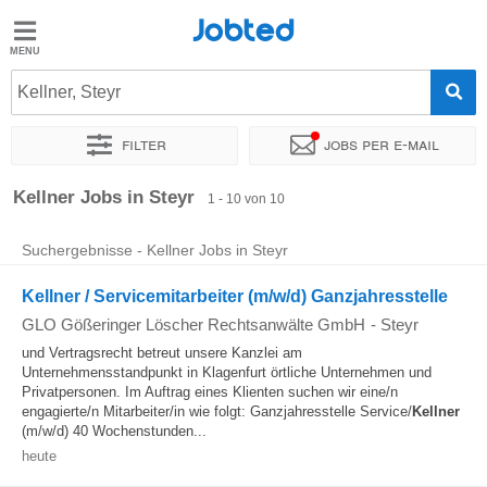
Jobted
Jobted
Jobs
Kellner, Steyr
Filter
Jobs per e-mail
Gehalt
Sortieren nach
Genauer Standort
Kellner Jobs in Steyr
1 - 10 von 10
Suchergebnisse - Kellner Jobs in Steyr
Kellner / Servicemitarbeiter (m/w/d) Ganzjahresstelle
GLO Gößeringer Löscher Rechtsanwälte GmbH
-
Steyr
und Vertragsrecht betreut unsere Kanzlei am
Unternehmensstandpunkt in Klagenfurt örtliche Unternehmen und
Privatpersonen. Im Auftrag eines Klienten suchen wir eine/n
engagierte/n Mitarbeiter/in wie folgt: Ganzjahresstelle Service/
Kellner
(m/w/d) 40 Wochenstunden...
heute