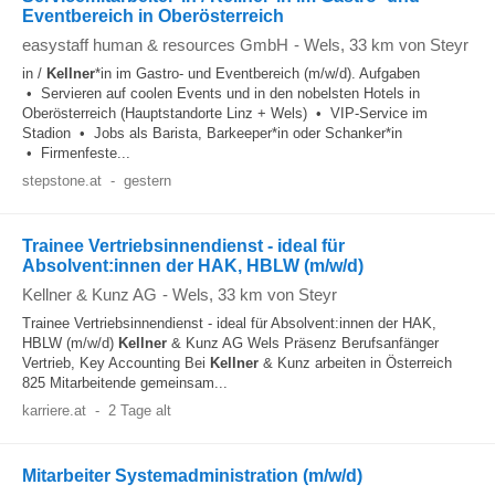
Eventbereich in Oberösterreich
easystaff human & resources GmbH
-
Wels
, 33 km von Steyr
in /
Kellner
*in im Gastro- und Eventbereich (m/w/d). Aufgaben
• Servieren auf coolen Events und in den nobelsten Hotels in
Oberösterreich (Hauptstandorte Linz + Wels) • VIP-Service im
Stadion • Jobs als Barista, Barkeeper*in oder Schanker*in
• Firmenfeste...
stepstone.at
-
gestern
Trainee Vertriebsinnendienst - ideal für
Absolvent:innen der HAK, HBLW (m/w/d)
Kellner & Kunz AG
-
Wels
, 33 km von Steyr
Trainee Vertriebsinnendienst - ideal für Absolvent:innen der HAK,
HBLW (m/w/d)
Kellner
& Kunz AG Wels Präsenz Berufsanfänger
Vertrieb, Key Accounting Bei
Kellner
& Kunz arbeiten in Österreich
825 Mitarbeitende gemeinsam...
karriere.at
-
2 Tage alt
Mitarbeiter Systemadministration (m/w/d)