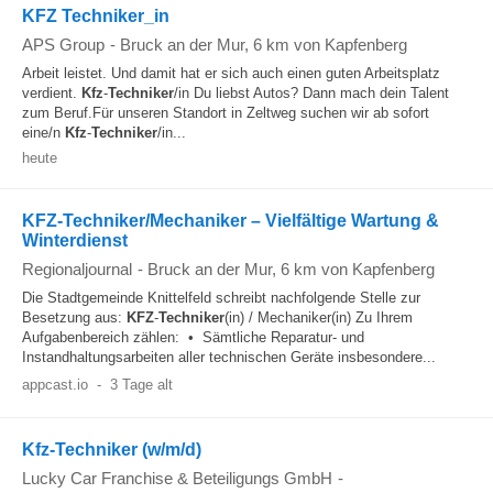
KFZ Techniker_in
APS Group
-
Bruck an der Mur
, 6 km von Kapfenberg
Arbeit leistet. Und damit hat er sich auch einen guten Arbeitsplatz
verdient.
Kfz
-
Techniker
/in Du liebst Autos? Dann mach dein Talent
zum Beruf.Für unseren Standort in Zeltweg suchen wir ab sofort
eine/n
Kfz
-
Techniker
/in...
heute
KFZ-Techniker/Mechaniker – Vielfältige Wartung &
Winterdienst
Regionaljournal
-
Bruck an der Mur
, 6 km von Kapfenberg
Die Stadtgemeinde Knittelfeld schreibt nachfolgende Stelle zur
Besetzung aus:
KFZ
-
Techniker
(in) / Mechaniker(in) Zu Ihrem
Aufgabenbereich zählen: • Sämtliche Reparatur- und
Instandhaltungsarbeiten aller technischen Geräte insbesondere...
appcast.io
-
3 Tage alt
Kfz-Techniker (w/m/d)
Lucky Car Franchise & Beteiligungs GmbH
-