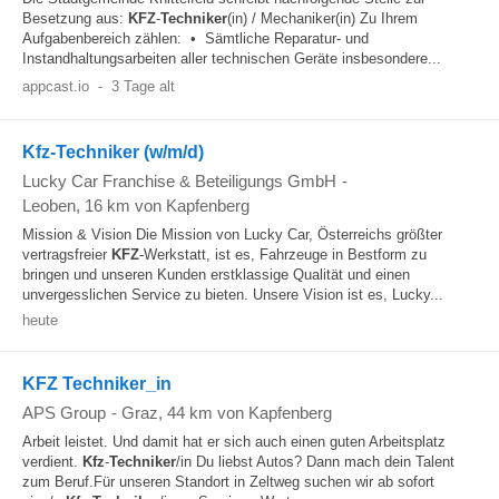
Besetzung aus:
KFZ
-
Techniker
(in) / Mechaniker(in) Zu Ihrem
Aufgabenbereich zählen: • Sämtliche Reparatur- und
Instandhaltungsarbeiten aller technischen Geräte insbesondere...
appcast.io
-
3 Tage alt
Kfz-Techniker (w/m/d)
Lucky Car Franchise & Beteiligungs GmbH
-
Leoben
, 16 km von Kapfenberg
Mission & Vision Die Mission von Lucky Car, Österreichs größter
vertragsfreier
KFZ
-Werkstatt, ist es, Fahrzeuge in Bestform zu
bringen und unseren Kunden erstklassige Qualität und einen
unvergesslichen Service zu bieten. Unsere Vision ist es, Lucky...
heute
KFZ Techniker_in
APS Group
-
Graz
, 44 km von Kapfenberg
Arbeit leistet. Und damit hat er sich auch einen guten Arbeitsplatz
verdient.
Kfz
-
Techniker
/in Du liebst Autos? Dann mach dein Talent
zum Beruf.Für unseren Standort in Zeltweg suchen wir ab sofort