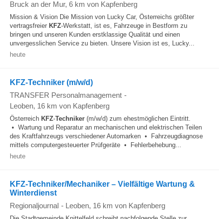
Bruck an der Mur
, 6 km von Kapfenberg
Mission & Vision Die Mission von Lucky Car, Österreichs größter
vertragsfreier
KFZ
-Werkstatt, ist es, Fahrzeuge in Bestform zu
bringen und unseren Kunden erstklassige Qualität und einen
unvergesslichen Service zu bieten. Unsere Vision ist es, Lucky...
heute
KFZ-Techniker (m/w/d)
TRANSFER Personalmanagement
-
Leoben
, 16 km von Kapfenberg
Österreich
KFZ
-
Techniker
(m/w/d) zum ehestmöglichen Eintritt.
• Wartung und Reparatur an mechanischen und elektrischen Teilen
des Kraftfahrzeugs verschiedener Automarken • Fahrzeugdiagnose
mittels computergesteuerter Prüfgeräte • Fehlerbehebung...
heute
KFZ-Techniker/Mechaniker – Vielfältige Wartung &
Winterdienst
Regionaljournal
-
Leoben
, 16 km von Kapfenberg
Die Stadtgemeinde Knittelfeld schreibt nachfolgende Stelle zur