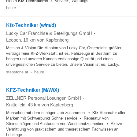
eine/n
Kfz
-
Techniker
/in • Service-, Wartungs...
heute
Kfz-Techniker (w/m/d)
Lucky Car Franchise & Beteiligungs GmbH
-
Leoben
, 16 km von Kapfenberg
Mission & Vision Die Mission von Lucky Car, Österreichs größter
vertragsfreier
KFZ
-Werkstatt, ist es, Fahrzeuge in Bestform zu
bringen und unseren Kunden erstklassige Qualität und einen
unvergesslichen Service zu bieten. Unsere Vision ist es, Lucky...
stepstone.at
-
heute
KFZ-Techniker (M/W/X)
ZELLNER Personal Lösungen GmbH
-
Knittelfeld
, 43 km von Kapfenberg
Menschen mit dem richtigen Job zusammen. •
Kfz
-Reparatur aller
Marken mit Schwerpunkt Schnellservice • Reparatur von
Steinschlägen und Austausch von Windschutzscheiben • Aktive
Vermittlung von praktischem und theoretischem Fachwissen an
Lehrlinge...