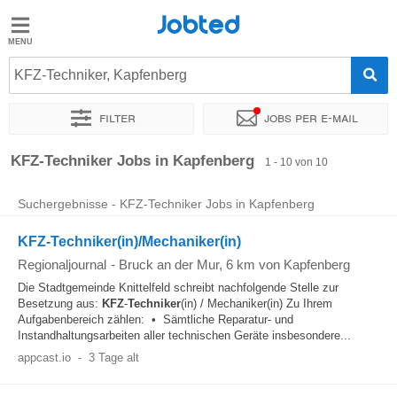
Jobted
Jobted
Jobs
KFZ-Techniker, Kapfenberg
Filter
Jobs per e-mail
Gehalt
Sortieren nach
Genauer Standort
KFZ-Techniker Jobs in Kapfenberg
1 - 10 von 10
Suchergebnisse - KFZ-Techniker Jobs in Kapfenberg
KFZ-Techniker(in)/Mechaniker(in)
Regionaljournal
-
Bruck an der Mur
, 6 km von Kapfenberg
Die Stadtgemeinde Knittelfeld schreibt nachfolgende Stelle zur
Besetzung aus:
KFZ
-
Techniker
(in) / Mechaniker(in) Zu Ihrem
Aufgabenbereich zählen: • Sämtliche Reparatur- und
Instandhaltungsarbeiten aller technischen Geräte insbesondere...
appcast.io
-
3 Tage alt