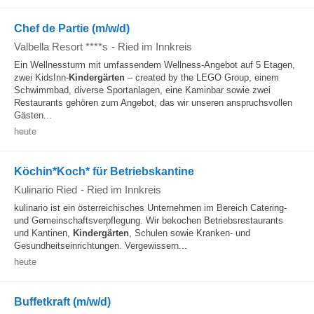
Chef de Partie (m/w/d)
Valbella Resort ****s
-
Ried im Innkreis
Ein Wellnessturm mit umfassendem Wellness-Angebot auf 5 Etagen,
zwei KidsInn-
Kindergärten
– created by the LEGO Group, einem
Schwimmbad, diverse Sportanlagen, eine Kaminbar sowie zwei
Restaurants gehören zum Angebot, das wir unseren anspruchsvollen
Gästen...
heute
Köchin*Koch* für Betriebskantine
Kulinario Ried
-
Ried im Innkreis
kulinario ist ein österreichisches Unternehmen im Bereich Catering-
und Gemeinschaftsverpflegung. Wir bekochen Betriebsrestaurants
und Kantinen,
Kindergärten
, Schulen sowie Kranken- und
Gesundheitseinrichtungen. Vergewissern...
heute
Buffetkraft (m/w/d)