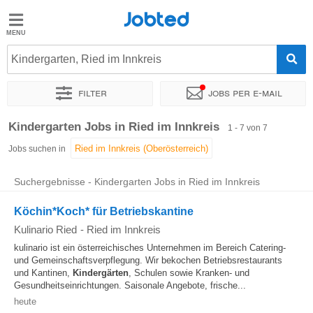
Jobted
Jobted
Jobs
Kindergarten, Ried im Innkreis
Filter
Jobs per e-mail
Gehalt
Sortieren nach
Genauer Standort
Kindergarten Jobs in Ried im Innkreis
1 - 7 von 7
Jobs suchen in
Suchergebnisse - Kindergarten Jobs in Ried im Innkreis
Köchin*Koch* für Betriebskantine
Kulinario Ried
-
Ried im Innkreis
kulinario ist ein österreichisches Unternehmen im Bereich Catering-
und Gemeinschaftsverpflegung. Wir bekochen Betriebsrestaurants
und Kantinen,
Kindergärten
, Schulen sowie Kranken- und
Gesundheitseinrichtungen. Saisonale Angebote, frische...
heute