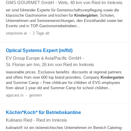
GMS GOURMET GmbH
-
Wels
, 40 km von Ried im Innkreis
wir sind führender Experte für Gemeinschaftsverpflegung sowie die
klassische Gastronomie und kochen für
Kindergärten
, Schulen,
Unternehmen und Senioreneinrichtungen, den Einzelhandel sowie bei
Events und in TOP-Gastronomiebetrieben...
stepstone.at
-
2 Tage alt
Optical Systems Expert (m/f/d)
EV Group Europe & Asia/Pacific GmbH
-
St. Florian am Inn
, 26 km von Ried im Innkreis
reasonable prices. Exclusive benefits: discounts at regional partners
and offers from over 600 top brand providers. Company
Kindergarten
and Summer Camp – Free childcare for children of EVG employees
from about 1 year old and Summer Camp for school children...
appcast.io
-
gestern
Köchin*Koch* für Betriebskantine
Kulinario Ried
-
Ried im Innkreis
kulinario® ist ein österreichisches Unternehmen im Bereich Catering-