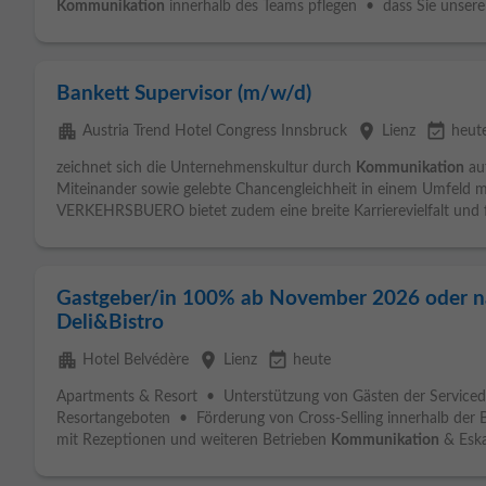
Kommunikation
innerhalb des Teams pflegen • dass Sie unseren
Bankett Supervisor (m/w/d)
apartment
place
event_available
Austria Trend Hotel Congress Innsbruck
Lienz
heut
zeichnet sich die Unternehmenskultur durch
Kommunikation
auf
Miteinander sowie gelebte Chancengleichheit in einem Umfeld mi
VERKEHRSBUERO bietet zudem eine breite Karrierevielfalt und fö
Gastgeber/in 100% ab November 2026 oder n
Deli&Bistro
apartment
place
event_available
Hotel Belvédère
Lienz
heute
Apartments & Resort • Unterstützung von Gästen der Service
Resortangeboten • Förderung von Cross-Selling innerhalb der
mit Rezeptionen und weiteren Betrieben
Kommunikation
& Eskal