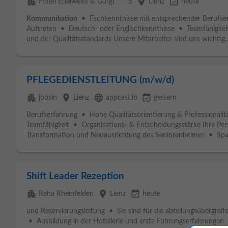
apartment
place
event_available
Hotel Edelweiss & Gurgl ****S
Lienz
heute
Kommunikation
• Fachkenntnisse mit entsprechender Berufser
Auftreten • Deutsch- oder Englischkenntnisse • Teamfähigkei
und der Qualitätsstandards Unsere Mitarbeiter sind uns wichtig..
PFLEGEDIENSTLEITUNG (m/w/d)
apartment
place
language
event_available
jobsin
Lienz
appcast.io
gestern
Berufserfahrung • Hohe Qualitätsorientierung & Professionali
Teamfähigkeit • Organisations- & Entscheidungsstärke Ihre Pers
Transformation und Neuausrichtung des Seniorenheimes • Spa
Shift Leader Rezeption
apartment
place
event_available
Reha Rheinfelden
Lienz
heute
und Reservierungsleitung • Sie sind für die abteilungsübergrei
• Ausbildung in der Hotellerie und erste Führungserfahrungen