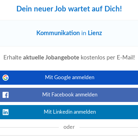
tel...
Dein neuer Job wartet auf Dich!
e
Kommunikation
in
Lienz
ge alt
Jetzt ansehen
milienfreundliche Arbeitszeitmodelle
er
Kommunikation
• Umgebung und
Erhalte
aktuelle Jobangebote
kostenlos per E-Mail!
Mit Google anmelden
Mit Facebook anmelden
Jetzt ansehen
ungsübergreifende
Kommunikation
Mit Linkedin anmelden
Englischkenntnisse • Kontaktfreudigkeit
..
oder