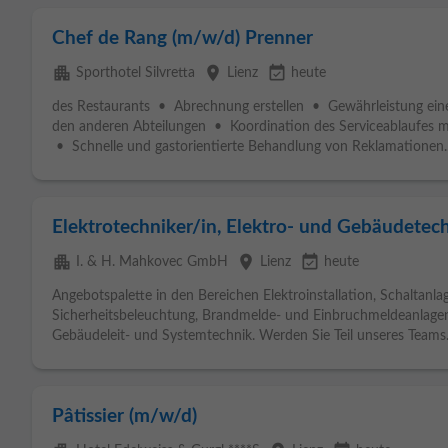
Chef de Rang (m/w/d) Prenner
apartment
place
event_available
Sporthotel Silvretta
Lienz
heute
des Restaurants • Abrechnung erstellen • Gewährleistung ein
den anderen Abteilungen • Koordination des Serviceablaufes 
• Schnelle und gastorientierte Behandlung von Reklamationen..
Elektrotechniker/in, Elektro- und Gebäudetec
apartment
place
event_available
I. & H. Mahkovec GmbH
Lienz
heute
Angebotspalette in den Bereichen Elektroinstallation, Schaltanl
Sicherheitsbeleuchtung, Brandmelde- und Einbruchmeldeanlag
Gebäudeleit- und Systemtechnik. Werden Sie Teil unseres Teams.
Pâtissier (m/w/d)