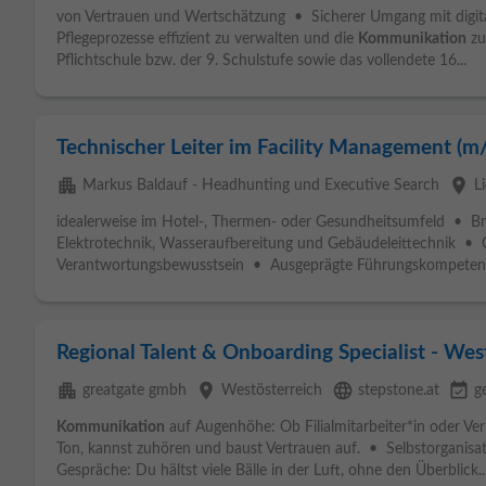
von Vertrauen und Wertschätzung • Sicherer Umgang mit digital
Pflegeprozesse effizient zu verwalten und die
Kommunikation
zu
Pflichtschule bzw. der 9. Schulstufe sowie das vollendete 16...
Technischer Leiter im Facility Management (m
apartment
place
Markus Baldauf - Headhunting und Executive Search
L
idealerweise im Hotel-, Thermen- oder Gesundheitsumfeld • Bre
Elektrotechnik, Wasseraufbereitung und Gebäudeleittechnik • 
Verantwortungsbewusstsein • Ausgeprägte Führungskompeten
Regional Talent & Onboarding Specialist - Wes
apartment
place
language
event_available
greatgate gmbh
Westösterreich
stepstone.at
g
Kommunikation
auf Augenhöhe: Ob Filialmitarbeiter*in oder Ver
Ton, kannst zuhören und baust Vertrauen auf. • Selbstorganisat
Gespräche: Du hältst viele Bälle in der Luft, ohne den Überblick..