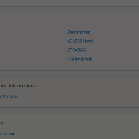
Zaunergroup
aDLERS Hotel
STRABAG
Uni Innsbruck
e Jobs in Lienz:
s Manager
te:
nikation