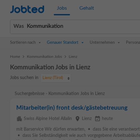
Jobted
Jobs
Gehalt
Was
Sortieren nach
Genauer Standort
Unternehmen
Persona
>
>
Home
Kommunikation Jobs
Lienz
Kommunikation Jobs in Lienz
Jobs suchen in
Lienz (Tirol)
Suchergebnisse - Kommunikation Jobs in Lienz
Mitarbeiter(in) front desk/gästebetreuung
apartment
place
event_available
Swiss Alpine Hotel Allalin
Lienz
heute
mit Barservice Wir dürfen erwarten, • dass Sie eine verantwor
• dass Sie Selbständigkeit wie auch vorgegebene Arbeitsabläuf