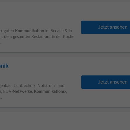
Jetzt ansehen
er guten
Kommunikation
im Service & in
mit dem gesamten Restaurant & der Küche
.
hnik
Jetzt ansehen
agenbau, Lichttechnik, Notstrom- und
en, EDV-Netzwerke,
Kommunikations
-,
..