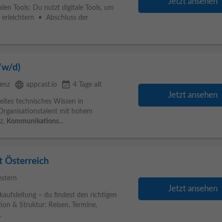
Jetzt ansehen
en Tools: Du nutzt digitale Tools, um
 erleichtern • Abschluss der
/w/d)
language
event_available
ienz
appcast.io
4 Tage alt
Jetzt ansehen
ites technisches Wissen in
Organisationstalent mit hohem
z,
Kommunikations
...
t Österreich
estern
Jetzt ansehen
kaufsleitung – du findest den richtigen
ion & Struktur: Reisen, Termine,
.