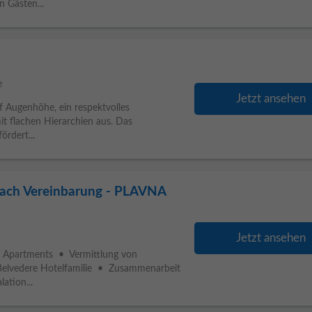
 Gästen...
e
Jetzt ansehen
 Augenhöhe, ein respektvolles
t flachen Hierarchien aus. Das
rdert...
ach Vereinbarung - PLAVNA
Jetzt ansehen
d Apartments • Vermittlung von
 Belvedere Hotelfamilie • Zusammenarbeit
ation...