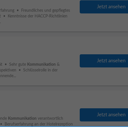
Jetzt ansehen
fahrung • Freundliches und gepflegtes
t • Kenntnisse der HACCP-Richtlinien
.
Jetzt ansehen
tät • Sehr gute
Kommunikation
&
pektiven • Schlüsselrolle in der
nnende...
Jetzt ansehen
fende
Kommunikation
verantwortlich
 • Berufserfahrung an der Hotelrezeption