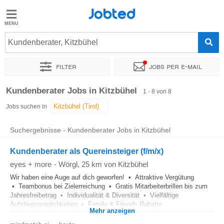
Jobted
Jobted
Jobs
Kundenberater, Kitzbühel
Filter
Jobs per e-mail
Gehalt
Sortieren nach
Genauer Standort
Kundenberater Jobs in Kitzbühel
1 - 8 von 8
Jobs suchen in
Suchergebnisse - Kundenberater Jobs in Kitzbühel
Kundenberater als Quereinsteiger (f/m/x)
eyes + more
-
Wörgl
, 25 km von Kitzbühel
Wir haben eine Auge auf dich geworfen! • Attraktive Vergütung
• Teambonus bei Zielerreichung • Gratis Mitarbeiterbrillen bis zum
Jahresfreibetrag • Individualität & Diversität • Vielfältige
Aufstiegsmöglichkeiten • Family & Friends Rabatte
Mehr anzeigen