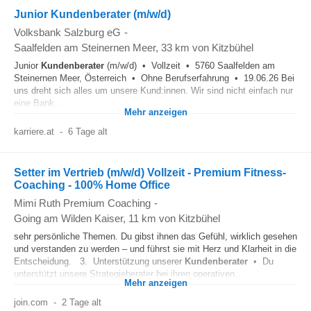
Junior Kundenberater (m/w/d)
Volksbank Salzburg eG
-
Saalfelden am Steinernen Meer
, 33 km von Kitzbühel
Junior
Kundenberater
(m/w/d) • Vollzeit • 5760 Saalfelden am
Steinernen Meer, Österreich • Ohne Berufserfahrung • 19.06.26 Bei
uns dreht sich alles um unsere Kund:innen. Wir sind nicht einfach nur
eine Bank...
Mehr anzeigen
karriere.at
-
6 Tage alt
Setter im Vertrieb (m/w/d) Vollzeit - Premium Fitness-
Coaching - 100% Home Office
Mimi Ruth Premium Coaching
-
Going am Wilden Kaiser
, 11 km von Kitzbühel
sehr persönliche Themen. Du gibst ihnen das Gefühl, wirklich gesehen
und verstanden zu werden – und führst sie mit Herz und Klarheit in die
Entscheidung. 3. Unterstützung unserer
Kundenberater
• Du
unterstützt unsere Strategieberater bei ihren operativen...
Mehr anzeigen
join.com
-
2 Tage alt