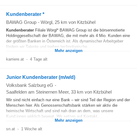
Kundenberater *
BAWAG Group
-
Wörgl
, 25 km von Kitzbühel
Kundenberater
Filiale Wörgl* BAWAG Group ist die börsennotierte
Holdinggesellschaft der BAWAG, die mit mehr als 4 Mio. Kunden eine
der größten Banken in Österreich ist. Als dynamischer Arbeitgeber
fördern wir Talente und treiben technologische...
Mehr anzeigen
karriere.at
-
4 Tage alt
Junior Kundenberater (m/w/d)
Volksbank Salzburg eG
-
Saalfelden am Steinernen Meer
, 33 km von Kitzbühel
Wir sind nicht einfach nur eine Bank – wir sind Teil der Region und der
Menschen hier. Als Genossenschaftsbank stärken wir aktiv die
heimische Wirtschaft und sind nah dran an dem, was unsere
Kund:innen wirklich bewegt. Wir setzen auf Kontakt,...
Mehr anzeigen
sn.at
-
1 Woche alt