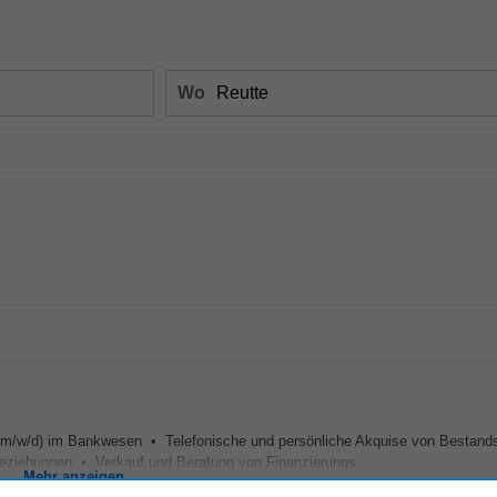
Wo
m/w/d) im Bankwesen • Telefonische und persönliche Akquise von Bestan
ziehungen • Verkauf und Beratung von Finanzierungs...
Mehr anzeigen