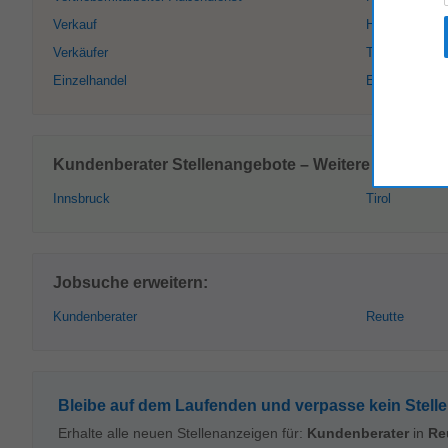
Verkauf
Handel
Verkäufer
Technischer V
Einzelhandel
Einkäufer
Kundenberater Stellenangebote – Weitere Orte:
Innsbruck
Tirol
Jobsuche erweitern:
Kundenberater
Reutte
Bleibe auf dem Laufenden und verpasse kein Stell
Erhalte alle neuen Stellenanzeigen für:
Kundenberater
in
Re