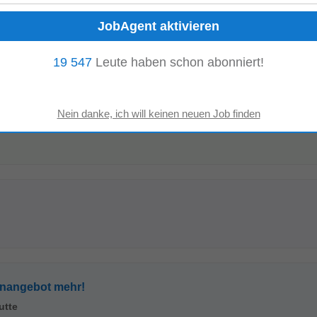
Vertriebsinnendienst
ertrieb
19 547
Leute haben schon abonniert!
enangebot mehr!
utte