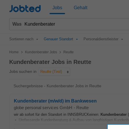
Jobted
Jobs
Gehalt
Was
Sortieren nach
Genauer Standort
Personaldienstleister
>
>
Home
Kundenberater Jobs
Reutte
Kundenberater Jobs in Reutte
Jobs suchen in
Reutte (Tirol)
Suchergebnisse - Kundenberater Jobs in Reutte
Kundenberater (m/w/d) im Bankwesen
globe personal services GmbH
-
Reutte
wir ab sofort für den Standort in INNSBRUCKeinen:
Kundenberater
(
• Umfassende Kundenberatung & Aufbau von langfristigen Kundenbe