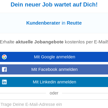
Dein neuer Job wartet auf Dich!
)
Kundenberater
in
Reutte
bieten wir unseren Kunden ein vertrauensvolles Verkaufserlebnis. Als Anspre
 Unterstützung und...
Mehr anzeigen
Erhalte
aktuelle Jobangebote
kostenlos per E-Mail
Mit Google anmelden
)
ge! Choose Pace! Choose Growth! In unseren Filialen bieten wir unseren Ku
Mit Facebook anmelden
st du Beratungsgespräche...
Mehr anzeigen
Mit Linkedin anmelden
oder
ante Jobs in Reutte:
Vertriebsmitarbeiter