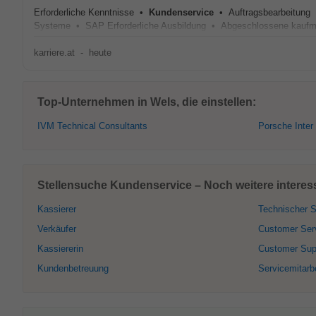
Erforderliche Kenntnisse •
Kundenservice
• Auftragsbearbeitung 
Systeme • SAP Erforderliche Ausbildung • Abgeschlossene kaufmä
karriere.at
-
heute
Top-Unternehmen in Wels, die einstellen:
IVM Technical Consultants
Porsche Inter
Stellensuche Kundenservice – Noch weitere interes
Kassierer
Technischer S
Verkäufer
Customer Ser
Kassiererin
Customer Sup
Kundenbetreuung
Servicemitarbe