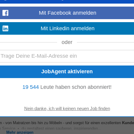
Mit Facebook anmelden
feld Leidenschaft für erstklassigen
Kundenservice
& hohe Servicequalität 
Mit Linkedin anmelden
nefits • Englischkurse...
Mehr anzeigen
oder
gen • Abgeschlossene technische Ausbildung • Mehrjährige Berufserfahrun
lerweise Kenntnisse im Bereich der Kunststofftechnik...
Mehr anzeigen
19 544
Leute haben schon abonniert!
n - von Matratzen bis hin zu Möbeln - und sorgst für einen exzellenten
Kunde
Service • du gestaltest einen sauberen, inspirierenden...
Mehr anzeigen