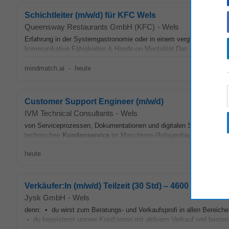
Schichtleiter (m/w/d) für KFC Wels
Queensway Restaurants GmbH (KFC)
-
Wels
Erfahrung in der Systemgastronomie oder in einem vergleichbaren Um
kommunikative Fähigkeiten & Hands-on Mentalität Das sind deine Be
mindmatch.ai
-
heute
Customer Support Engineer (m/w/d)
IVM Technical Consultants
-
Wels
von Serviceprozessen, Dokumentationen und digitalen Servicelösun
technischen
Kundenservice
im Maschinen-/Anlagenbauumfeld • Idea
heute
Verkäufer:In (m/w/d) Teilzeit (30 Std) – 4600 Wels
Jysk GmbH
-
Wels
denn: • du wirst zum Beratungs- und Verkaufsprofi in allen Bereiche
• du begeisterst unsere Kund:innen mit aktivem Verkauf und bestem 