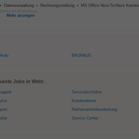
• Datenverwaltung • Rechnungsstellung • MS Office Nice-To-Have Kennt
nnische Ausbildung...
Mehr anzeigen
 Auto
BAUHAUS
sante Jobs in Wels:
upport
Servicetechniker
vice
Kundendienst
port
Reklamationsbearbeitung
iter
Service Center