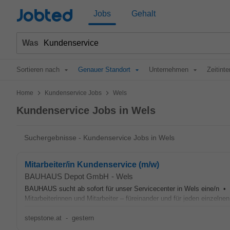
Jobted
Jobs
Gehalt
Was
Sortieren nach
Genauer Standort
Unternehmen
Zeitinte
>
>
Home
Kundenservice Jobs
Wels
Kundenservice Jobs in Wels
Suchergebnisse - Kundenservice Jobs in Wels
Mitarbeiter/in Kundenservice (m/w)
BAUHAUS Depot GmbH
-
Wels
BAUHAUS sucht ab sofort für unser Servicecenter in Wels eine/n • 
Mitarbeiterinnen und Mitarbeiter – füreinander und für jeden einzelne
stepstone.at
-
gestern