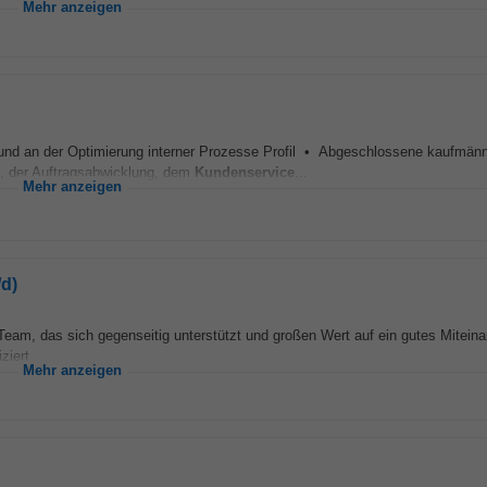
Mehr anzeigen
 und an der Optimierung interner Prozesse Profil • Abgeschlossene kaufmän
, der Auftragsabwicklung, dem
Kundenservice
...
Mehr anzeigen
d)
Team, das sich gegenseitig unterstützt und großen Wert auf ein gutes Miteina
iert...
Mehr anzeigen