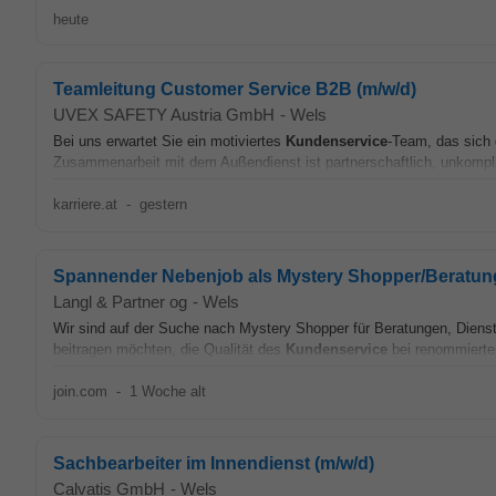
heute
Teamleitung Customer Service B2B (m/w/d)
UVEX SAFETY Austria GmbH
-
Wels
Bei uns erwartet Sie ein motiviertes
Kundenservice
-Team, das sich 
Zusammenarbeit mit dem Außendienst ist partnerschaftlich, unkompli
karriere.at
-
gestern
Spannender Nebenjob als Mystery Shopper/Beratung
Langl & Partner og
-
Wels
Wir sind auf der Suche nach Mystery Shopper für Beratungen, Diens
beitragen möchten, die Qualität des
Kundenservice
bei renommierte
join.com
-
1 Woche alt
Sachbearbeiter im Innendienst (m/w/d)
Calvatis GmbH
-
Wels