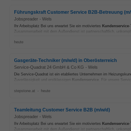
Führungskraft Customer Service B2B-Betreuung (m/
Jobspreader
-
Wels
Ihr Arbeitsplatz Bei uns erwartet Sie ein motiviertes
Kundenservice
-
Zusammenarbeit mit dem Außendienst ist partnerschaftlich, unkompliz
heute
Gasgeräte-Techniker (m/w/d) in Oberösterreich
Service-Quadrat 24 GmbH & Co KG
-
Wels
Die Service-Quadrat ist ein etabliertes Unternehmen im Heizungskund
Zuverlässigkeit und erstklassigen
Kundenservice
. Für unsere Servi
stepstone.at
-
heute
Teamleitung Customer Service B2B (m/w/d)
Jobspreader
-
Wels
Ihr Arbeitsplatz Bei uns erwartet Sie ein motiviertes
Kundenservice
-
Zusammenarbeit mit dem Außendienst ist partnerschaftlich, unkompliz