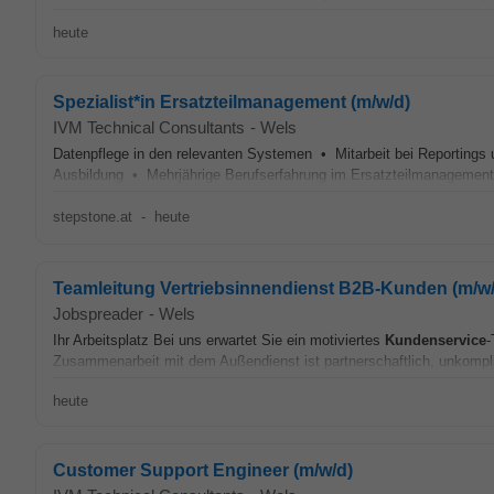
heute
Spezialist*in Ersatzteilmanagement (m/w/d)
IVM Technical Consultants
-
Wels
Datenpflege in den relevanten Systemen • Mitarbeit bei Reportings
Ausbildung • Mehrjährige Berufserfahrung im Ersatzteilmanagement
stepstone.at
-
heute
Teamleitung Vertriebsinnendienst B2B-Kunden (m/w/
Jobspreader
-
Wels
Ihr Arbeitsplatz Bei uns erwartet Sie ein motiviertes
Kundenservice
-
Zusammenarbeit mit dem Außendienst ist partnerschaftlich, unkompliz
heute
Customer Support Engineer (m/w/d)