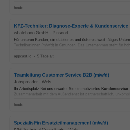
heute
KFZ-Techniker: Diagnose-Experte & Kundenservice
whatchado GmbH
-
Pinsdorf
Für unseren Kunden, ein etabliertes und österreichweit tätiges Unte
Techniker:innen (m/w/d) in Gmunden. Das Unternehmen steht für hoh
appcast.io
-
5 Tage alt
Teamleitung Customer Service B2B (m/w/d)
Jobspreader
-
Wels
Ihr Arbeitsplatz Bei uns erwartet Sie ein motiviertes
Kundenservice
-
Zusammenarbeit mit dem Außendienst ist partnerschaftlich, unkompliz
heute
Spezialist*in Ersatzteilmanagement (m/w/d)
IVM Technical Consultants
-
Wels