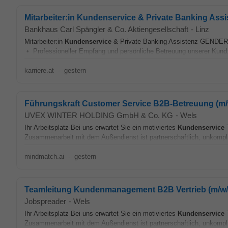
Mitarbeiter:in Kundenservice & Private Banking Assi
Bankhaus Carl Spängler & Co. Aktiengesellschaft
-
Linz
Mitarbeiter:in
Kundenservice
& Private Banking Assistenz GENDER
• Professioneller Empfang und persönliche Betreuung unserer Kund:i
karriere.at
-
gestern
Führungskraft Customer Service B2B-Betreuung (m/
UVEX WINTER HOLDING GmbH & Co. KG
-
Wels
Ihr Arbeitsplatz Bei uns erwartet Sie ein motiviertes
Kundenservice
-
Zusammenarbeit mit dem Außendienst ist partnerschaftlich, unkompliz
mindmatch.ai
-
gestern
Teamleitung Kundenmanagement B2B Vertrieb (m/w/
Jobspreader
-
Wels
Ihr Arbeitsplatz Bei uns erwartet Sie ein motiviertes
Kundenservice
-
Zusammenarbeit mit dem Außendienst ist partnerschaftlich, unkompliz