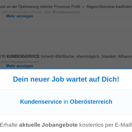
 und an der Optimierung interner Prozesse Profil • Abgeschlossene kaufmän
, der Auftragsabwicklung, dem
Kundenservice
...
Mehr anzeigen
R/IN
KUNDENSERVICE
(m/w/d) 40h/Woche, ehestmöglich, Standort: Allhami
solider Handwerkskunst...
Mehr anzeigen
Dein neuer Job wartet auf Dich!
Kundenservice
in
Oberösterreich
ervice
im Maschinen-/Anlagenbauumfeld • Idealerweise Kenntnisse im Berei
Kenntnisse • Freude am (internationalen...
Mehr anzeigen
Erhalte
aktuelle Jobangebote
kostenlos per E-Mail