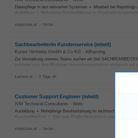
Datenpflege in den relevanten Systemen • Mitarbeit bei Reportings
Ausbildung • Mehrjährige Berufserfahrung im Ersatzteilmanagement
stepstone.at
-
heute
Sachbearbeiter/in Kundenservice (m/w/d)
Kunex Vertriebs GmbH & Co KG
-
Allhaming
Zur Verstärkung unseres Teams suchen wir Sie! SACHBEARBEITE
verbindet eine über 95-jährige Unternehmenstradition erfolgreich mit 
karriere.at
-
2 Tage alt
Customer Support Engineer (m/w/d)
IVM Technical Consultants
-
Wels
Ausbildung • Mehrjährige Berufserfahrung im technischen
Kundens
Kunststofftechnik • Sehr gute Englischkenntnisse sowie ERP-/CRM-
stepstone.at
-
heute