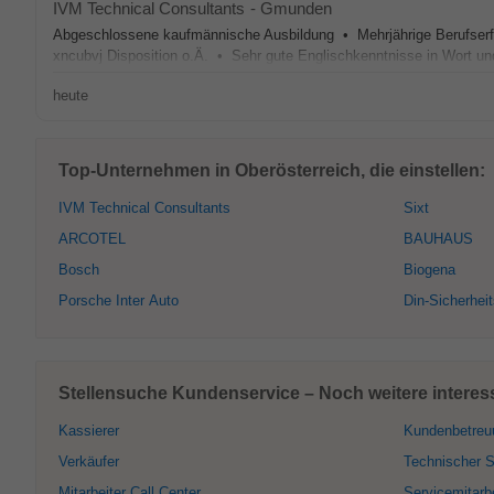
IVM Technical Consultants
-
Gmunden
Abgeschlossene kaufmännische Ausbildung • Mehrjährige Berufserf
xncubvj Disposition o.Ä. • Sehr gute Englischkenntnisse in Wort und S
heute
Top-Unternehmen in Oberösterreich, die einstellen:
IVM Technical Consultants
Sixt
ARCOTEL
BAUHAUS
Bosch
Biogena
Porsche Inter Auto
Din-Sicherhei
Stellensuche Kundenservice – Noch weitere interess
Kassierer
Kundenbetreu
Verkäufer
Technischer S
Mitarbeiter Call Center
Servicemitarbe