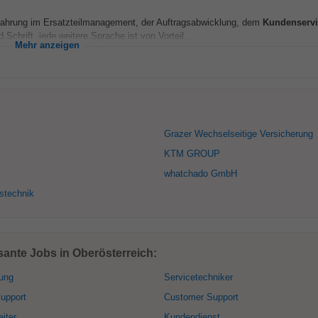
ahrung im Ersatzteilmanagement, der Auftragsabwicklung, dem
Kundenservi
chrift, jede weitere Sprache ist von Vorteil...
Mehr anzeigen
Grazer Wechselseitige Versicherung
KTM GROUP
whatchado GmbH
tstechnik
ante Jobs in Oberösterreich:
ung
Servicetechniker
upport
Customer Support
iter
Kundendienst