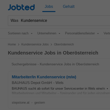
Jobted
Jobs
Gehalt
Was
Sortieren nach
Unternehmen
Personaldienstleister
Vert
>
>
Home
Kundenservice Jobs
Oberösterreich
Kundenservice Jobs in Oberösterreich
Suchergebnisse - Kundenservice Jobs in Oberösterreich
Mitarbeiter/in Kundenservice (m/w)
BAUHAUS Depot GmbH
-
Wels
BAUHAUS sucht ab sofort für unser Servicecenter in Wels eine/n • 
Mitarbeiterinnen und Mitarbeiter – füreinander und für jeden einzelne
stepstone.at
-
gestern