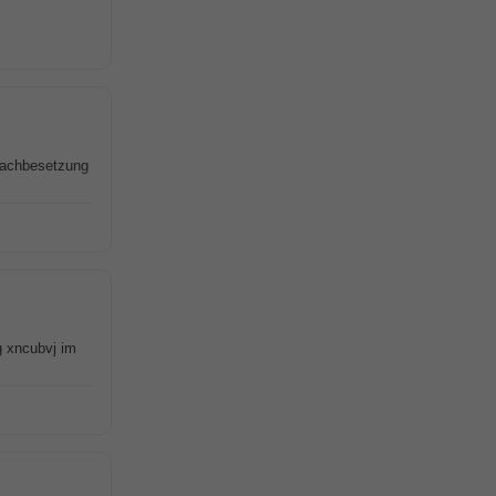
Nachbesetzung
g xncubvj im