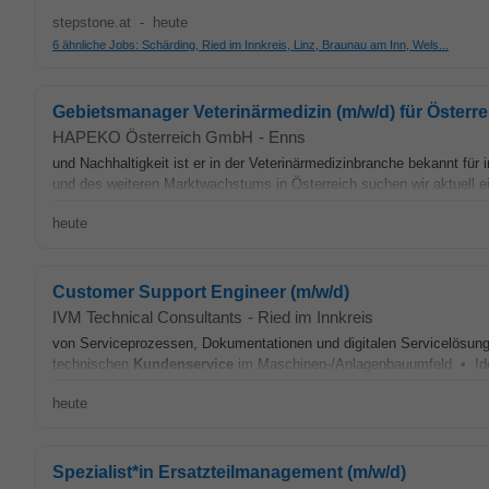
stepstone.at
-
heute
6 ähnliche Jobs: Schärding, Ried im Innkreis, Linz, Braunau am Inn, Wels...
Gebietsmanager Veterinärmedizin (m/w/d) für Österrei
HAPEKO Österreich GmbH
-
Enns
und Nachhaltigkeit ist er in der Veterinärmedizinbranche bekannt fü
und des weiteren Marktwachstums in Österreich suchen wir aktuell e
heute
Customer Support Engineer (m/w/d)
IVM Technical Consultants
-
Ried im Innkreis
von Serviceprozessen, Dokumentationen und digitalen Servicelösun
technischen
Kundenservice
im Maschinen-/Anlagenbauumfeld • Idea
heute
Spezialist*in Ersatzteilmanagement (m/w/d)