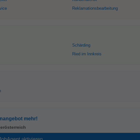
vice
Reklamationsbearbeitung
Schärding
Ried im Innkreis
h
enangebot mehr!
erösterreich