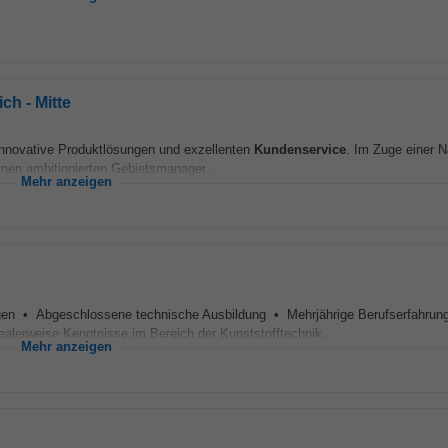
ch - Mitte
r innovative Produktlösungen und exzellenten
Kundenservice
. Im Zuge einer 
inen ambitionierten Gebietsmanager...
Mehr anzeigen
gen • Abgeschlossene technische Ausbildung • Mehrjährige Berufserfahrun
lerweise Kenntnisse im Bereich der Kunststofftechnik...
Mehr anzeigen