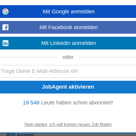
Mit Google anmelden
rreich
endienst und Teil der europaweit erfolgreichen GC-Gruppe. Wir stehen für Qua
Mit Facebook anmelden
ceeinsätze im Zentralraum...
Mehr anzeigen
Mit Linkedin anmelden
oder
rems
ms, um erstklassigen
Kundenservice
zu gewährleisten • Fachliche Beratung 
r die in der Karte angebotenen Produkte geben...
Mehr anzeigen
19 548
Leute haben schon abonniert!
endienst und Teil der europaweit erfolgreichen GC-Gruppe. Wir stehen für Qua
ceeinsätze im Zentralraum...
Mehr anzeigen