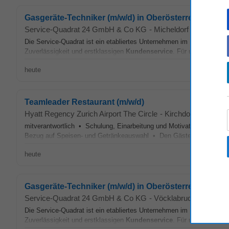
Gasgeräte-Techniker (m/w/d) in Oberösterreich
Service-Quadrat 24 GmbH & Co KG
-
Micheldorf in Oberöste
Die Service-Quadrat ist ein etabliertes Unternehmen im Heizungskund
Zuverlässigkeit und erstklassigen
Kundenservice
. Für unsere Servi
heute
Teamleader Restaurant (m/w/d)
Hyatt Regency Zurich Airport The Circle
-
Kirchdorf an der K
mitverantwortlich • Schulung, Einarbeitung und Motivation des Tea
Bezug auf Speisen- und Getränkeauswahl • Den Gästen Auskunft übe
heute
Gasgeräte-Techniker (m/w/d) in Oberösterreich
Service-Quadrat 24 GmbH & Co KG
-
Vöcklabruck
Die Service-Quadrat ist ein etabliertes Unternehmen im Heizungskund
Zuverlässigkeit und erstklassigen
Kundenservice
. Für unsere Servi