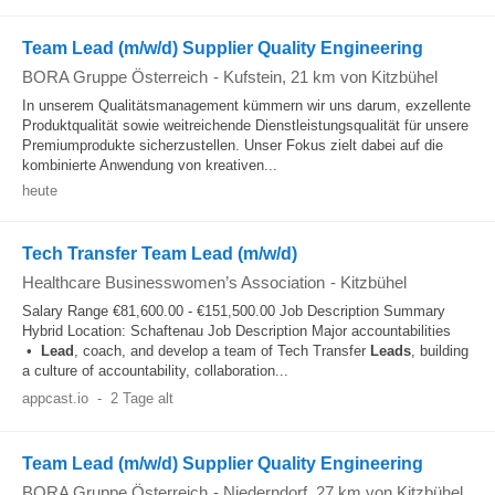
Team Lead (m/w/d) Supplier Quality Engineering
BORA Gruppe Österreich
-
Kufstein
, 21 km von Kitzbühel
In unserem Qualitätsmanagement kümmern wir uns darum, exzellente
Produktqualität sowie weitreichende Dienstleistungsqualität für unsere
Premiumprodukte sicherzustellen. Unser Fokus zielt dabei auf die
kombinierte Anwendung von kreativen...
heute
Tech Transfer Team Lead (m/w/d)
Healthcare Businesswomen’s Association
-
Kitzbühel
Salary Range €81,600.00 - €151,500.00 Job Description Summary
Hybrid Location: Schaftenau Job Description Major accountabilities
•
Lead
, coach, and develop a team of Tech Transfer
Leads
, building
a culture of accountability, collaboration...
appcast.io
-
2 Tage alt
Team Lead (m/w/d) Supplier Quality Engineering
BORA Gruppe Österreich
-
Niederndorf
, 27 km von Kitzbühel