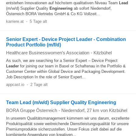
entstehen Innovationen auf höchstem qualitativen Niveau Team
Lead
(m/w/d) Supplier Quality
Engineering
ab sofort Niederndorf,
Österreich BORA Vertriebs GmbH & Co KG Vollzeit...
karriere.at
-
5 Tage alt
Senior Expert - Device Project Leader - Combination
Product Portfolio (m/f/d)
Healthcare Businesswomen’s Association
-
Kitzbühel
As such, we are searching for a Senior Expert – Device Project
Leader
for joining our team in Basel or Schaftenau in the Portfolio &
Customer Center within Global Device and Packaging Development.
Job Description In the role of Senior Expert...
appcast.io
-
2 Tage alt
Team Lead (m/w/d) Supplier Quality Engineering
BORA Gruppe Österreich
-
Niederndorf
, 27 km von Kitzbühel
In unserem Qualitätsmanagement kümmern wir uns darum, exzellente
Produktqualität sowie weitreichende Dienstleistungsqualität für unsere
Premiumprodukte sicherzustellen. Unser Fokus zielt dabei auf die
kombinierte Anwendung von kreativen...