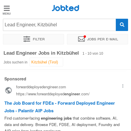
Jobted
Jobted
Jobs
Lead Engineer, Kitzbühel
Filter
Jobs per e-mail
Gehalt
Sortieren nach
Genauer Standort
Lead Engineer Jobs in Kitzbühel
1 - 10 von 10
Jobs suchen in