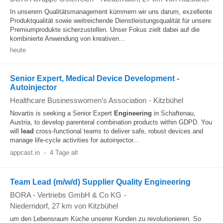
In unserem Qualitätsmanagement kümmern wir uns darum, exzellente
Produktqualität sowie weitreichende Dienstleistungsqualität für unsere
Premiumprodukte sicherzustellen. Unser Fokus zielt dabei auf die
kombinierte Anwendung von kreativen...
heute
Senior Expert, Medical Device Development -
Autoinjector
Healthcare Businesswomen’s Association
-
Kitzbühel
Novartis is seeking a Senior Expert
Engineering
in Schaftenau,
Austria, to develop parenteral combination products within GDPD. You
will
lead
cross-functional teams to deliver safe, robust devices and
manage life-cycle activities for autoinjector...
appcast.io
-
4 Tage alt
Team Lead (m/w/d) Supplier Quality Engineering
BORA - Vertriebs GmbH & Co KG
-
Niederndorf
, 27 km von Kitzbühel
um den Lebensraum Küche unserer Kunden zu revolutionieren. So