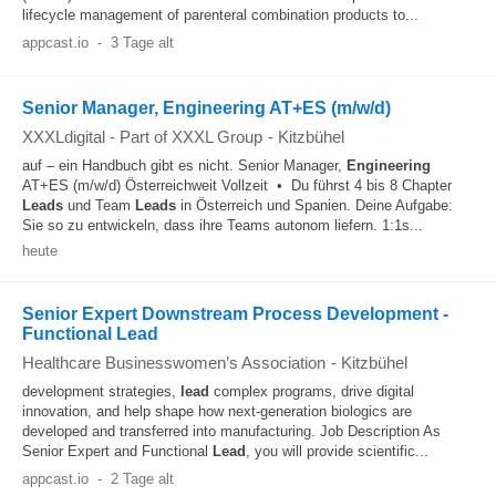
lifecycle management of parenteral combination products to...
appcast.io
-
3 Tage alt
Senior Manager, Engineering AT+ES (m/w/d)
XXXLdigital - Part of XXXL Group
-
Kitzbühel
auf – ein Handbuch gibt es nicht. Senior Manager,
Engineering
AT+ES (m/w/d) Österreichweit Vollzeit • Du führst 4 bis 8 Chapter
Leads
und Team
Leads
in Österreich und Spanien. Deine Aufgabe:
Sie so zu entwickeln, dass ihre Teams autonom liefern. 1:1s...
heute
Senior Expert Downstream Process Development -
Functional Lead
Healthcare Businesswomen’s Association
-
Kitzbühel
development strategies,
lead
complex programs, drive digital
innovation, and help shape how next-generation biologics are
developed and transferred into manufacturing. Job Description As
Senior Expert and Functional
Lead
, you will provide scientific...
appcast.io
-
2 Tage alt