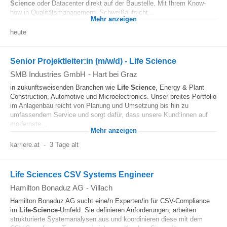
Science
oder Datacenter direkt auf der Baustelle. Mit Ihrem Know-
how in Qualitätsmanagement, Schweißaufsicht...
Mehr anzeigen
heute
Senior Projektleiter:in (m/w/d) - Life Science
SMB Industries GmbH
-
Hart bei Graz
in zukunftsweisenden Branchen wie
Life Science
, Energy & Plant
Construction, Automotive und Microelectronics. Unser breites Portfolio
im Anlagenbau reicht von Planung und Umsetzung bis hin zu
umfassendem Service und sorgt dafür, dass unsere Kund:innen auf
modernste...
Mehr anzeigen
karriere.at
-
3 Tage alt
Life Sciences CSV Systems Engineer
Hamilton Bonaduz AG
-
Villach
Hamilton Bonaduz AG sucht eine/n Experten/in für CSV-Compliance
im
Life-Science
-Umfeld. Sie definieren Anforderungen, arbeiten
strukturierte Systemanalysen aus und koordinieren diese mit dem