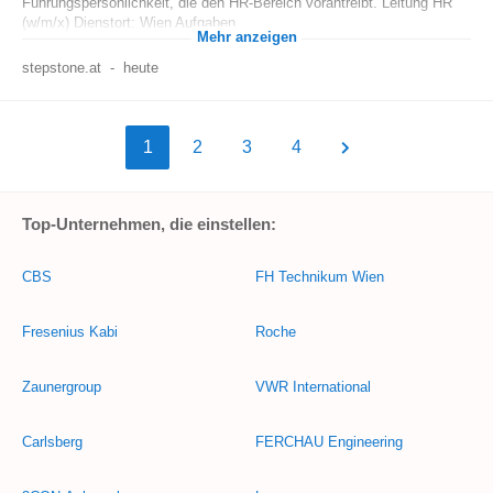
Führungspersönlichkeit, die den HR-Bereich vorantreibt. Leitung HR
(w/m/x) Dienstort: Wien Aufgaben...
Mehr anzeigen
stepstone.at
-
heute
1
2
3
4
Top-Unternehmen, die einstellen:
CBS
FH Technikum Wien
Fresenius Kabi
Roche
Zaunergroup
VWR International
Carlsberg
FERCHAU Engineering