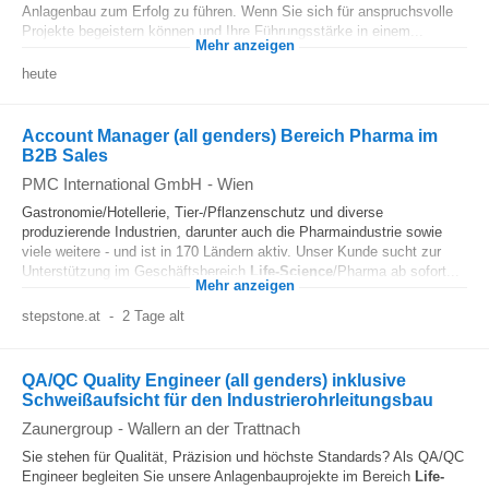
Anlagenbau zum Erfolg zu führen. Wenn Sie sich für anspruchsvolle
Projekte begeistern können und Ihre Führungsstärke in einem...
Mehr anzeigen
heute
Account Manager (all genders) Bereich Pharma im
B2B Sales
PMC International GmbH
-
Wien
Gastronomie/Hotellerie, Tier-/Pflanzenschutz und diverse
produzierende Industrien, darunter auch die Pharmaindustrie sowie
viele weitere - und ist in 170 Ländern aktiv. Unser Kunde sucht zur
Unterstützung im Geschäftsbereich
Life-Science
/Pharma ab sofort...
Mehr anzeigen
stepstone.at
-
2 Tage alt
QA/QC Quality Engineer (all genders) inklusive
Schweißaufsicht für den Industrierohrleitungsbau
Zaunergroup
-
Wallern an der Trattnach
Sie stehen für Qualität, Präzision und höchste Standards? Als QA/QC
Engineer begleiten Sie unsere Anlagenbauprojekte im Bereich
Life-