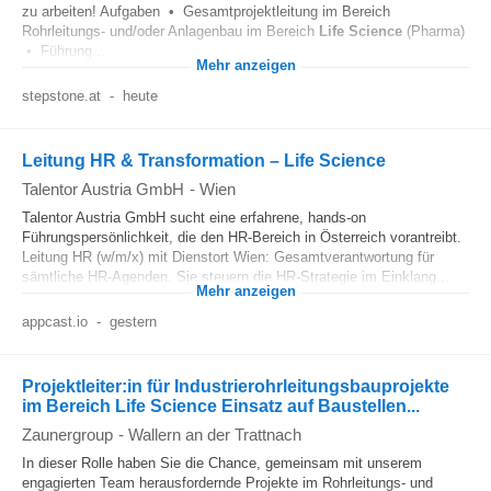
zu arbeiten! Aufgaben • Gesamtprojektleitung im Bereich
Rohrleitungs- und/oder Anlagenbau im Bereich
Life Science
(Pharma)
• Führung...
Mehr anzeigen
stepstone.at
-
heute
Leitung HR & Transformation – Life Science
Talentor Austria GmbH
-
Wien
Talentor Austria GmbH sucht eine erfahrene, hands-on
Führungspersönlichkeit, die den HR-Bereich in Österreich vorantreibt.
Leitung HR (w/m/x) mit Dienstort Wien: Gesamtverantwortung für
sämtliche HR-Agenden. Sie steuern die HR-Strategie im Einklang...
Mehr anzeigen
appcast.io
-
gestern
Projektleiter:in für Industrierohrleitungsbauprojekte
im Bereich Life Science Einsatz auf Baustellen...
Zaunergroup
-
Wallern an der Trattnach
In dieser Rolle haben Sie die Chance, gemeinsam mit unserem
engagierten Team herausfordernde Projekte im Rohrleitungs- und