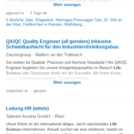
CSV-Compliance-Team sowie internen Kunden. Sie verfügen...
Mehr anzeigen
appcast.io
-
2 Tage alt
6 ähnliche Jobs: Klagenfurt, Hermagor-Pressegger See, St. Veit an
der Glan, Feldkirchen in Kärnten, Wolfsberg...
QA/QC Quality Engineer (all genders) inklusive
Schweißaufsicht für den Industrierohrleitungsbau
Zaunergroup
-
Wallern an der Trattnach
Sie stehen für Qualität, Präzision und höchste Standards? Als QA/QC
Engineer begleiten Sie unsere Anlagenbauprojekte im Bereich
Life-
Science
oder Datacenter direkt auf der Baustelle. Mit Ihrem Know-
how in Qualitätsmanagement, Schweißaufsicht...
Mehr anzeigen
stepstone.at
-
gestern
Leitung HR (w/m/x)
Talentor Austria GmbH
-
Wien
Unser Klient ist ein international tätiges, rasch wachsendes
Life
Science
-Unternehmen. Aktuell suchen wir eine erfahrene, hands-on