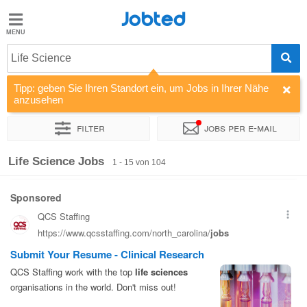
Jobted
Jobted
Jobs
Life Science
Tipp: geben Sie Ihren Standort ein, um Jobs in Ihrer Nähe
Gehalt
anzusehen
Filter
Jobs per e-mail
Sortieren nach
Unternehmen
Personaldienstleister
Zeitin
Life Science Jobs
1 - 15 von 104