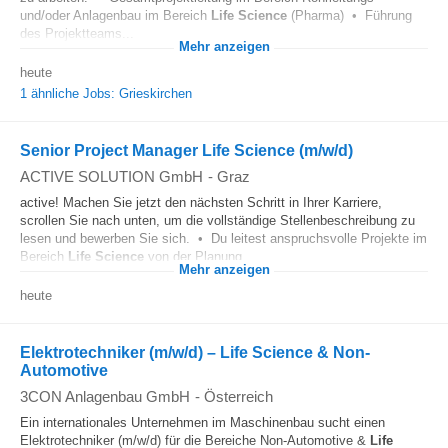
und/oder Anlagenbau im Bereich
Life Science
(Pharma) • Führung
des Projektteams...
Mehr anzeigen
heute
1 ähnliche Jobs: Grieskirchen
Senior Project Manager Life Science (m/w/d)
ACTIVE SOLUTION GmbH
-
Graz
active! Machen Sie jetzt den nächsten Schritt in Ihrer Karriere,
scrollen Sie nach unten, um die vollständige Stellenbeschreibung zu
lesen und bewerben Sie sich. • Du leitest anspruchsvolle Projekte im
Bereich
Life Science
von der Planung...
Mehr anzeigen
heute
Elektrotechniker (m/w/d) – Life Science & Non-
Automotive
3CON Anlagenbau GmbH
-
Österreich
Ein internationales Unternehmen im Maschinenbau sucht einen
Elektrotechniker (m/w/d) für die Bereiche Non-Automotive &
Life