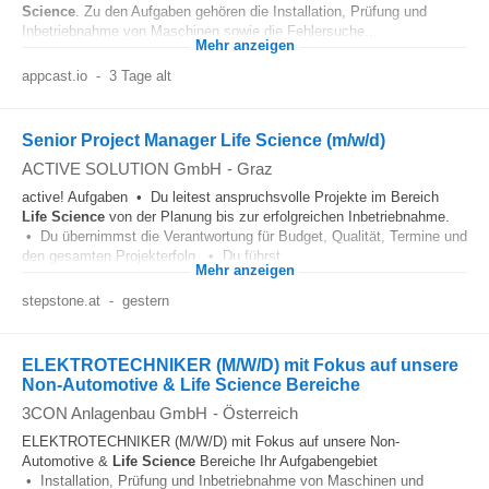
Science
. Zu den Aufgaben gehören die Installation, Prüfung und
Inbetriebnahme von Maschinen sowie die Fehlersuche...
Mehr anzeigen
appcast.io
-
3 Tage alt
Senior Project Manager Life Science (m/w/d)
ACTIVE SOLUTION GmbH
-
Graz
active! Aufgaben • Du leitest anspruchsvolle Projekte im Bereich
Life Science
von der Planung bis zur erfolgreichen Inbetriebnahme.
• Du übernimmst die Verantwortung für Budget, Qualität, Termine und
den gesamten Projekterfolg. • Du führst...
Mehr anzeigen
stepstone.at
-
gestern
ELEKTROTECHNIKER (M/W/D) mit Fokus auf unsere
Non-Automotive & Life Science Bereiche
3CON Anlagenbau GmbH
-
Österreich
ELEKTROTECHNIKER (M/W/D) mit Fokus auf unsere Non-
Automotive &
Life Science
Bereiche Ihr Aufgabengebiet
• Installation, Prüfung und Inbetriebnahme von Maschinen und