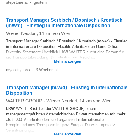
stepstone.at
-
gestern
Transport Manager Serbisch / Bosnisch / Kroatisch
(m/w/d) - Einstieg in internationale Disposition
Wiener Neudorf
, 14 km von Wien
Transport Manager Serbisch / Bosnisch / Kroatisch (m/w/d) - Einstieg
in
internationale
Disposition Flexible Arbeitszeiten Home Office
Diversity-Statement Überblick
LKW
WALTER sucht eine Person für
die Transportabwicklung. Du arbeitest im Bereich...
Mehr anzeigen
myability.jobs
-
3 Wochen alt
Transport Manager (m/w/d) - Einstieg in internationale
Disposition
WALTER GROUP
-
Wiener Neudorf
, 14 km von Wien
LKW
WALTER ist Teil der WALTER GROUP, einem
managementgeführten österreichischen Privatunternehmen mit mehr
als 5.000 Mitarbeitenden, und organisiert
internationale
Komplettladungs-Transporte in ganz Europa. Du willst operativ
Verantwortung...
Mehr anzeigen