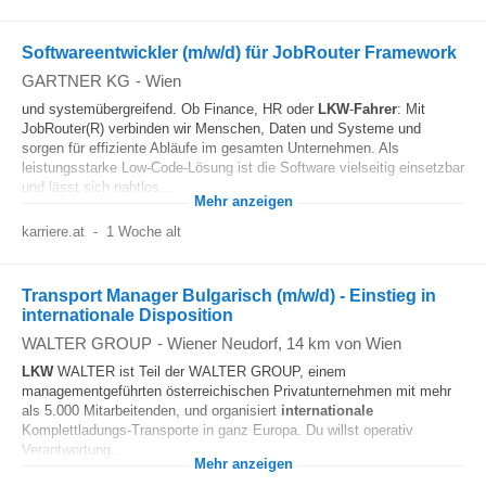
Softwareentwickler (m/w/d) für JobRouter Framework
GARTNER KG
-
Wien
und systemübergreifend. Ob Finance, HR oder
LKW
-
Fahrer
: Mit
JobRouter(R) verbinden wir Menschen, Daten und Systeme und
sorgen für effiziente Abläufe im gesamten Unternehmen. Als
leistungsstarke Low-Code-Lösung ist die Software vielseitig einsetzbar
und lässt sich nahtlos...
Mehr anzeigen
karriere.at
-
1 Woche alt
Transport Manager Bulgarisch (m/w/d) - Einstieg in
internationale Disposition
WALTER GROUP
-
Wiener Neudorf
, 14 km von Wien
LKW
WALTER ist Teil der WALTER GROUP, einem
managementgeführten österreichischen Privatunternehmen mit mehr
als 5.000 Mitarbeitenden, und organisiert
internationale
Komplettladungs-Transporte in ganz Europa. Du willst operativ
Verantwortung...
Mehr anzeigen