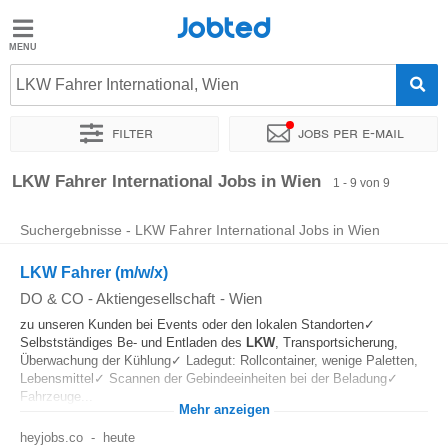
Jobted
Jobted
Jobs
LKW Fahrer International, Wien
Filter
Jobs per e-mail
Gehalt
Sortieren nach
Genauer Standort
Unternehmen
Zeitintens
LKW Fahrer International Jobs in Wien
1 - 9 von 9
Suchergebnisse - LKW Fahrer International Jobs in Wien
LKW Fahrer (m/w/x)
DO & CO - Aktiengesellschaft
-
Wien
zu unseren Kunden bei Events oder den lokalen Standorten✓
Selbstständiges Be- und Entladen des
LKW
, Transportsicherung,
Überwachung der Kühlung✓ Ladegut: Rollcontainer, wenige Paletten,
Lebensmittel✓ Scannen der Gebindeeinheiten bei der Beladung✓
Fahrzeuge...
Mehr anzeigen
heyjobs.co
-
heute