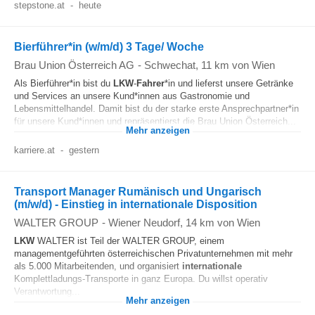
stepstone.at
-
heute
Bierführer*in (w/m/d) 3 Tage/ Woche
Brau Union Österreich AG
-
Schwechat
, 11 km von Wien
Als Bierführer*in bist du
LKW
-
Fahrer
*in und lieferst unsere Getränke
und Services an unsere Kund*innen aus Gastronomie und
Lebensmittelhandel. Damit bist du der starke erste Ansprechpartner*in
für unsere Kund*innen und repräsentierst die Brau Union Österreich...
Mehr anzeigen
karriere.at
-
gestern
Transport Manager Rumänisch und Ungarisch
(m/w/d) - Einstieg in internationale Disposition
WALTER GROUP
-
Wiener Neudorf
, 14 km von Wien
LKW
WALTER ist Teil der WALTER GROUP, einem
managementgeführten österreichischen Privatunternehmen mit mehr
als 5.000 Mitarbeitenden, und organisiert
internationale
Komplettladungs-Transporte in ganz Europa. Du willst operativ
Verantwortung...
Mehr anzeigen