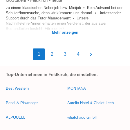
GoStudent
-
Feldkirch
-
heute
zu einem klassischen Nebenjob bzw. Minijob • Kein Aufwand bei der
Schüler*innensuche, denn wir kümmern uns darum! • Umfassender
Support durch das Tutor
Management
• Unsere
Nachhilfelehrer*innen erhalten einen Verdienst, der aus zwei
Bestandteilen besteht: Für jede 50...
Mehr anzeigen
1
2
3
4
Top-Unternehmen in Feldkirch, die einstellen:
Best Western
MONTANA
Pendl & Piswanger
Aurelio Hotel & Chalet Lech
ALPQUELL
whatchado GmbH