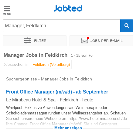
Jobted
Jobted
Jobs
Manager, Feldkirch
Filter
Jobs per e-mail
Gehalt
Sortieren nach
Genauer Standort
Unternehmen
Personald
Manager Jobs in Feldkirch
1 - 15 von 70
Jobs suchen in
Suchergebnisse - Manager Jobs in Feldkirch
Front Office Manager (m/w/d) - ab September
Le Mirabeau Hotel & Spa
-
Feldkirch
-
heute
Whirlpool. Exklusive Anwendungen wie Weintherapie oder
Schokoladenmassagen runden unser Wellnessangebot ab. Schauen
Sie sich unsere neue Webseite an: https://www.hotel-mirabeau.ch/de
Ihre Chance: Front Office
Manager
(m/w/d) Sie sind Gastgeber...
Mehr anzeigen