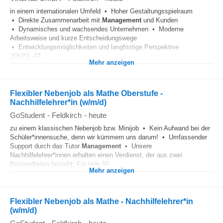
in einem internationalen Umfeld • Hoher Gestaltungsspielraum
• Direkte Zusammenarbeit mit
Management
und Kunden
• Dynamisches und wachsendes Unternehmen • Moderne
Arbeitsweise und kurze Entscheidungswege
• Entwicklungsmöglichkeiten und langfristige Perspektive
JOLP1_AT...
Mehr anzeigen
Flexibler Nebenjob als Mathe Oberstufe -
Nachhilfelehrer*in (w/m/d)
GoStudent
-
Feldkirch
-
heute
zu einem klassischen Nebenjob bzw. Minijob • Kein Aufwand bei der
Schüler*innensuche, denn wir kümmern uns darum! • Umfassender
Support durch das Tutor
Management
• Unsere
Nachhilfelehrer*innen erhalten einen Verdienst, der aus zwei
Bestandteilen besteht: Für jede 50...
Mehr anzeigen
Flexibler Nebenjob als Mathe - Nachhilfelehrer*in
(w/m/d)