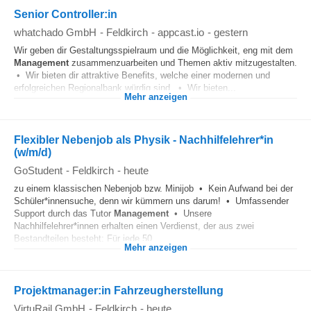
Senior Controller:in
whatchado GmbH
-
Feldkirch
-
appcast.io
-
gestern
Wir geben dir Gestaltungsspielraum und die Möglichkeit, eng mit dem
Management
zusammenzuarbeiten und Themen aktiv mitzugestalten.
• Wir bieten dir attraktive Benefits, welche einer modernen und
erfolgreichen Regionalbank würdig sind. • Wir bieten...
Mehr anzeigen
Flexibler Nebenjob als Physik - Nachhilfelehrer*in
(w/m/d)
GoStudent
-
Feldkirch
-
heute
zu einem klassischen Nebenjob bzw. Minijob • Kein Aufwand bei der
Schüler*innensuche, denn wir kümmern uns darum! • Umfassender
Support durch das Tutor
Management
• Unsere
Nachhilfelehrer*innen erhalten einen Verdienst, der aus zwei
Bestandteilen besteht: Für jede 50...
Mehr anzeigen
Projektmanager:in Fahrzeugherstellung
VirtuRail GmbH
-
Feldkirch
-
heute