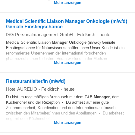
Mehr anzeigen
Medical Scientific Liaison Manager Onkologie (m/w/d)
Geniale Einstiegschance
ISG Personalmanagement GmbH
-
Feldkirch
-
heute
Medical Scientific Liaison
Manager
Onkologie (m/w/d) Geniale
Einstiegschance für Naturwissenschaftler:innen Unser Kunde ist ein
renommiertes Unternehmen der international forschenden
pharmazeutischen Industrie. Verantwortung in der Medizin...
Mehr anzeigen
Restaurantleiter/in (m/w/d)
Hotel AURELIO
-
Feldkirch
-
heute
Du bist im regelmäßigen Austausch mit dem F&B
Manager
, dem
Küchenchef und der Rezeption • Du achtest auf eine gute
Zusammenarbeit, Koordination und den Informationsaustausch
zwischen den Mitarbeiter/innen und den Abteilungen • Du arbeitest
eng mit dem Küchenchef...
Mehr anzeigen