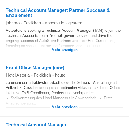
Technical Account Manager: Partner Success &
Enablement
jobr.pro
-
Feldkirch
-
appcast.io
-
gestern
AutoStore is seeking a Technical Account
Manager
(TAM) to join the
Technical Accounts team. You will govern, advise, and drive the
ongoing success of AutoStore Partners and their End Customers,
focusing on system uptime, performance, and continuous...
Mehr anzeigen
Front Office Manager (m/w)
Hotel Astoria
-
Feldkirch
-
heute
zu einem der attraktivsten Stadthotels der Schweiz. Anstellungsart:
Vollzeit • Gewährleistung eines optimalen Ablaufes am Front Office
inklusive F&B Coordinator, Portiers und Nachtportiers
• Stellvertretung des Hotel
Managers
in Abwesenheit. • Erste
Ansprechperson...
Mehr anzeigen
Technical Account Manager