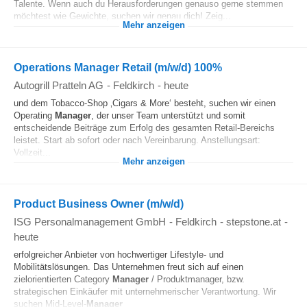
Talente. Wenn auch du Herausforderungen genauso gerne stemmen
möchtest wie Gewichte, suchen wir genau dich! Zeig...
Mehr anzeigen
Operations Manager Retail (m/w/d) 100%
Autogrill Pratteln AG
-
Feldkirch
-
heute
und dem Tobacco-Shop ‚Cigars & More‘ besteht, suchen wir einen
Operating
Manager
, der unser Team unterstützt und somit
entscheidende Beiträge zum Erfolg des gesamten Retail-Bereichs
leistet. Start ab sofort oder nach Vereinbarung. Anstellungsart:
Vollzeit...
Mehr anzeigen
Product Business Owner (m/w/d)
ISG Personalmanagement GmbH
-
Feldkirch
-
stepstone.at
-
heute
erfolgreicher Anbieter von hochwertiger Lifestyle- und
Mobilitätslösungen. Das Unternehmen freut sich auf einen
zielorientierten Category
Manager
/ Produktmanager, bzw.
strategischen Einkäufer mit unternehmerischer Verantwortung. Wir
suchen Mid-Level-
Manager
...