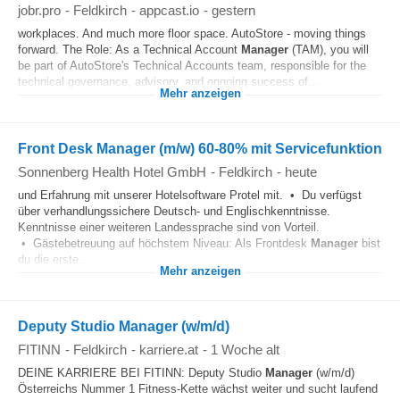
jobr.pro
-
Feldkirch
-
appcast.io
-
gestern
workplaces. And much more floor space. AutoStore - moving things
forward. The Role: As a Technical Account
Manager
(TAM), you will
be part of AutoStore's Technical Accounts team, responsible for the
technical governance, advisory, and ongoing success of...
Mehr anzeigen
Front Desk Manager (m/w) 60-80% mit Servicefunktion
Sonnenberg Health Hotel GmbH
-
Feldkirch
-
heute
und Erfahrung mit unserer Hotelsoftware Protel mit. • Du verfügst
über verhandlungssichere Deutsch- und Englischkenntnisse.
Kenntnisse einer weiteren Landessprache sind von Vorteil.
• Gästebetreuung auf höchstem Niveau: Als Frontdesk
Manager
bist
du die erste...
Mehr anzeigen
Deputy Studio Manager (w/m/d)
FITINN
-
Feldkirch
-
karriere.at
-
1 Woche alt
DEINE KARRIERE BEI FITINN: Deputy Studio
Manager
(w/m/d)
Österreichs Nummer 1 Fitness-Kette wächst weiter und sucht laufend