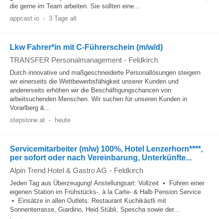
die gerne im Team arbeiten. Sie sollten eine...
appcast.io
-
3 Tage alt
Lkw Fahrer*in mit C-Führerschein (m/w/d)
TRANSFER Personalmanagement
-
Feldkirch
Durch innovative und maßgeschneiderte Personallösungen steigern
wir einerseits die Wettbewerbsfähigkeit unserer Kunden und
andererseits erhöhen wir die Beschäftigungschancen von
arbeitsuchenden Menschen. Wir suchen für unseren Kunden in
Vorarlberg &...
stepstone.at
-
heute
Servicemitarbeiter (m/w) 100%, Hotel Lenzerhorn****,
per sofort oder nach Vereinbarung, Unterkünfte...
Alpin Trend Hotel & Gastro AG
-
Feldkirch
Jeden Tag aus Überzeugung! Anstellungsart: Vollzeit • Führen einer
eigenen Station im Frühstücks-, à la Carte- & Halb Pension Service
• Einsätze in allen Outlets: Restaurant Kuchikästli mit
Sonnenterrasse, Giardino, Heid Stübli, Spescha sowie der...