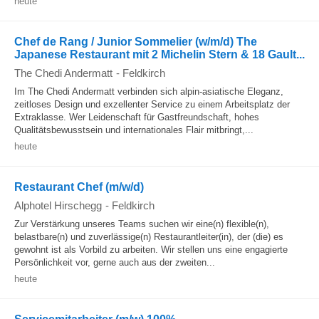
heute
Chef de Rang / Junior Sommelier (w/m/d) The
Japanese Restaurant mit 2 Michelin Stern & 18 Gault...
The Chedi Andermatt
-
Feldkirch
Im The Chedi Andermatt verbinden sich alpin-asiatische Eleganz,
zeitloses Design und exzellenter Service zu einem Arbeitsplatz der
Extraklasse. Wer Leidenschaft für Gastfreundschaft, hohes
Qualitätsbewusstsein und internationales Flair mitbringt,...
heute
Restaurant Chef (m/w/d)
Alphotel Hirschegg
-
Feldkirch
Zur Verstärkung unseres Teams suchen wir eine(n) flexible(n),
belastbare(n) und zuverlässige(n) Restaurantleiter(in), der (die) es
gewohnt ist als Vorbild zu arbeiten. Wir stellen uns eine engagierte
Persönlichkeit vor, gerne auch aus der zweiten...
heute