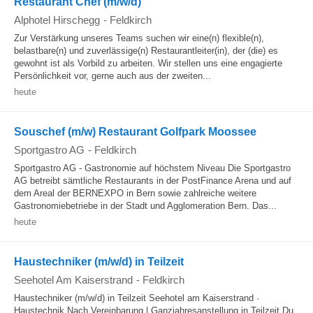
Restaurant Chef (m/w/d)
Alphotel Hirschegg
-
Feldkirch
Zur Verstärkung unseres Teams suchen wir eine(n) flexible(n),
belastbare(n) und zuverlässige(n) Restaurantleiter(in), der (die) es
gewohnt ist als Vorbild zu arbeiten. Wir stellen uns eine engagierte
Persönlichkeit vor, gerne auch aus der zweiten...
heute
Souschef (m/w) Restaurant Golfpark Moossee
Sportgastro AG
-
Feldkirch
Sportgastro AG - Gastronomie auf höchstem Niveau Die Sportgastro
AG betreibt sämtliche Restaurants in der PostFinance Arena und auf
dem Areal der BERNEXPO in Bern sowie zahlreiche weitere
Gastronomiebetriebe in der Stadt und Agglomeration Bern. Das...
heute
Haustechniker (m/w/d) in Teilzeit
Seehotel Am Kaiserstrand
-
Feldkirch
Haustechniker (m/w/d) in Teilzeit Seehotel am Kaiserstrand ·
Haustechnik Nach Vereinbarung | Ganzjahresanstellung in Teilzeit Du