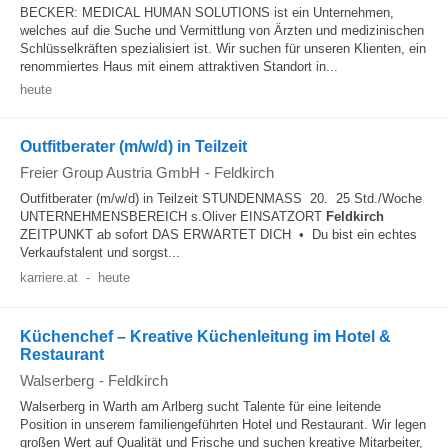
BECKER: MEDICAL HUMAN SOLUTIONS ist ein Unternehmen,
welches auf die Suche und Vermittlung von Ärzten und medizinischen
Schlüsselkräften spezialisiert ist. Wir suchen für unseren Klienten, ein
renommiertes Haus mit einem attraktiven Standort in...
heute
Outfitberater (m/w/d) in Teilzeit
Freier Group Austria GmbH
-
Feldkirch
Outfitberater (m/w/d) in Teilzeit STUNDENMASS 20. 25 Std./Woche
UNTERNEHMENSBEREICH s.Oliver EINSATZORT
Feldkirch
ZEITPUNKT ab sofort DAS ERWARTET DICH • Du bist ein echtes
Verkaufstalent und sorgst...
karriere.at
-
heute
Küchenchef – Kreative Küchenleitung im Hotel &
Restaurant
Walserberg
-
Feldkirch
Walserberg in Warth am Arlberg sucht Talente für eine leitende
Position in unserem familiengeführten Hotel und Restaurant. Wir legen
großen Wert auf Qualität und Frische und suchen kreative Mitarbeiter,