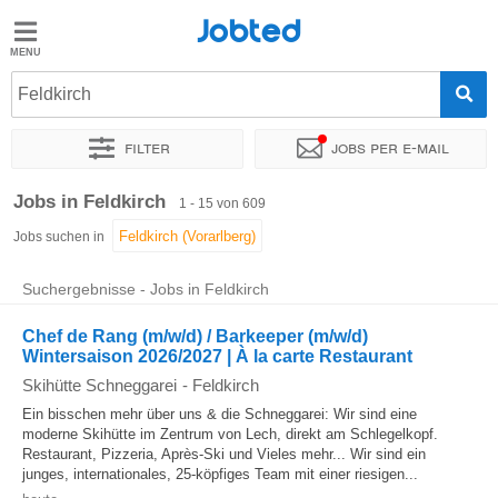
Jobted
Jobted
Jobs
Feldkirch
Filter
Jobs per e-mail
Gehalt
Sortieren nach
Genauer Standort
Unternehmen
Personald
Jobs in Feldkirch
1 - 15 von 609
Jobs suchen in
Suchergebnisse - Jobs in Feldkirch
Chef de Rang (m/w/d) / Barkeeper (m/w/d)
Wintersaison 2026/2027 | À la carte Restaurant
Skihütte Schneggarei
-
Feldkirch
Ein bisschen mehr über uns & die Schneggarei: Wir sind eine
moderne Skihütte im Zentrum von Lech, direkt am Schlegelkopf.
Restaurant, Pizzeria, Après-Ski und Vieles mehr... Wir sind ein
junges, internationales, 25-köpfiges Team mit einer riesigen...