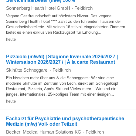
Servicemitarbeiter (m/w) 100%
Sonnenberg Health Hotel GmbH
-
Feldkirch
Vegane Gastfreundschaft auf höchstem Niveau Das vegane
Sonnenberg Health Hotel **** zählt zu den führenden Häusern der
Gesundheitshotellerie. Mit seinen 16 stilvoll eingerichteten Zimmern
bietet es einen exklusiven Rückzugsort für Erholung,...
heute
Pizzaiolo (m/w/d) | Stagione Invernale 2026/2027 |
Wintersaison 2026/2027 / | À la carte Restaurant
Skihütte Schneggarei
-
Feldkirch
Ein bisschen mehr über uns & die Schneggarei: Wir sind eine
moderne Skihütte im Zentrum von Lech, direkt am Schlegelkopf.
Restaurant, Pizzeria, Après-Ski und Vieles mehr... Wir sind ein
junges, internationales, 25-köpfiges Team mit einer riesigen...
heute
Facharzt für Psychiatrie und psychotherapeutische
Medizin (m/w) Voll- oder Teilzeit
Becker: Medical Human Solutions KG
-
Feldkirch