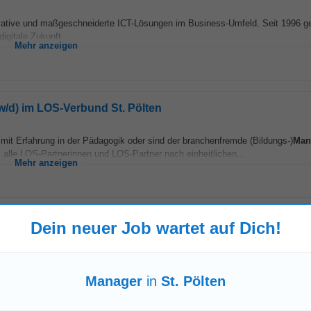
vative und maßgeschneiderte ICT-Lösungen im Business-Umfeld. Seit 1996 ges
igitale Zukunft...
Mehr anzeigen
/w/d) im LOS-Verbund St. Pölten
mit Erfahrung in der Pädagogik oder sind der branchenfremde (Bildungs-)
Man
 alle LOS-Partnerinnen und LOS-Partner nach einheitlichen...
Mehr anzeigen
Dein neuer Job wartet auf Dich!
 lead and shape its international tax strategy within the ITS Group, report
le focuses on transfer...
Manager
in
St. Pölten
Mehr anzeigen