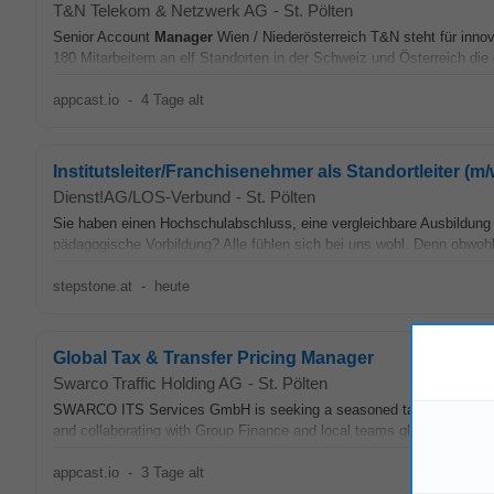
T&N Telekom & Netzwerk AG
-
St. Pölten
Senior Account
Manager
Wien / Niederösterreich T&N steht für inno
180 Mitarbeitern an elf Standorten in der Schweiz und Österreich die d
appcast.io
-
4 Tage alt
Institutsleiter/Franchisenehmer als Standortleiter (m
Dienst!AG/LOS-Verbund
-
St. Pölten
Sie haben einen Hochschulabschluss, eine vergleichbare Ausbildung 
pädagogische Vorbildung? Alle fühlen sich bei uns wohl. Denn obwohl
stepstone.at
-
heute
Global Tax & Transfer Pricing Manager
Swarco Traffic Holding AG
-
St. Pölten
SWARCO ITS Services GmbH is seeking a seasoned tax professional to
and collaborating with Group Finance and local teams globally. The ro
appcast.io
-
3 Tage alt