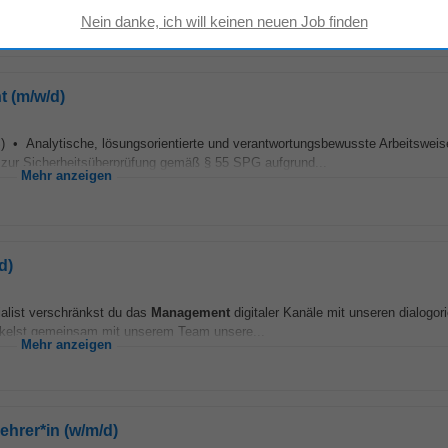
Mehr anzeigen
t (m/w/d)
 • Analytische, lösungsorientierte und verantwortungsbewusste Arbeitswei
 zur Sicherheitsüberprüfung gemäß § 55 SPG aufgrund...
Mehr anzeigen
d)
alist verschränkst du das
Management
digitaler Kanäle mit unseren dialogori
kelst gemeinsam mit unserem Team unsere...
Mehr anzeigen
ehrer*in (w/m/d)