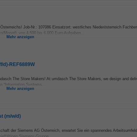
sterreichs! Job-Nr.: 107086 Einsatzort: westliches Niederösterreich Fachber
tto/Monat): von 4.500 bis 6.000 Euro Aufgaben...
Mehr anzeigen
/f/d)-REF6889W
dasch The Store Makers! At umdasch The Store Makers, we design and delive
in “Information Systems...
Mehr anzeigen
t (m/w/d)
chaft der Siemens AG Österreich, erwartet Sie ein spannendes Arbeitsumfeld
vielfältigen Siemens-Gruppe...