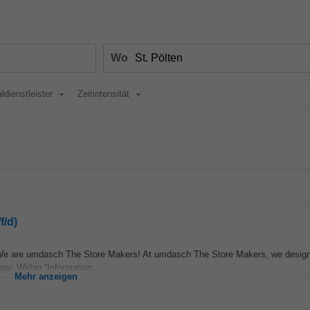
Wo
ldienstleister
Zeitintensität
f/d)
 We are umdasch The Store Makers! At umdasch The Store Makers, we design
gy. Within “Information...
Mehr anzeigen