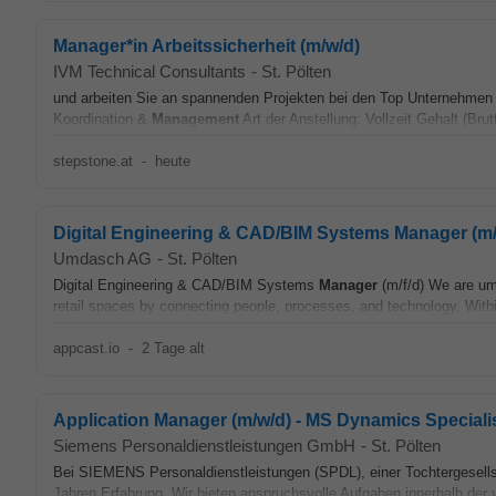
Manager*in Arbeitssicherheit (m/w/d)
IVM Technical Consultants
-
St. Pölten
und arbeiten Sie an spannenden Projekten bei den Top Unternehmen Ö
Koordination &
Management
Art der Anstellung: Vollzeit Gehalt (Bru
stepstone.at
-
heute
Digital Engineering & CAD/BIM Systems Manager (m
Umdasch AG
-
St. Pölten
Digital Engineering & CAD/BIM Systems
Manager
(m/f/d) We are um
retail spaces by connecting people, processes, and technology. With
appcast.io
-
2 Tage alt
Application Manager (m/w/d) - MS Dynamics Specialis
Siemens Personaldienstleistungen GmbH
-
St. Pölten
Bei SIEMENS Personaldienstleistungen (SPDL), einer Tochtergesells
Jahren Erfahrung. Wir bieten anspruchsvolle Aufgaben innerhalb der 