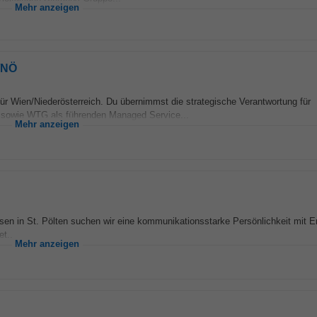
Mehr anzeigen
/NÖ
ür Wien/Niederösterreich. Du übernimmst die strategische Verantwortung für
N sowie WTG als führenden Managed Service...
Mehr anzeigen
n in St. Pölten suchen wir eine kommunikationsstarke Persönlichkeit mit Er
t...
Mehr anzeigen