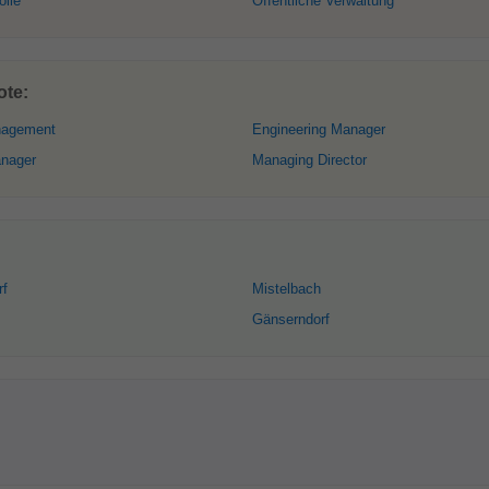
olle
Öffentliche Verwaltung
ote:
nagement
Engineering Manager
anager
Managing Director
rf
Mistelbach
Gänserndorf