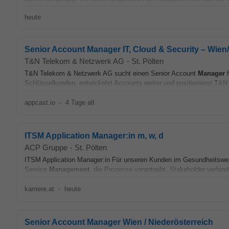
heute
Senior Account Manager IT, Cloud & Security – Wien
T&N Telekom & Netzwerk AG
-
St. Pölten
T&N Telekom & Netzwerk AG sucht einen Senior Account
Manager
f
Schlüsselkunden, entwickelst Accounts weiter und positionierst T&
appcast.io
-
4 Tage alt
ITSM Application Manager:in m, w, d
ACP Gruppe
-
St. Pölten
ITSM Application Manager:in Für unseren Kunden im Gesundheitswese
Service
Management
, die Prozesse vorantreibt, Stakeholder verbinde
karriere.at
-
heute
Senior Account Manager Wien / Niederösterreich