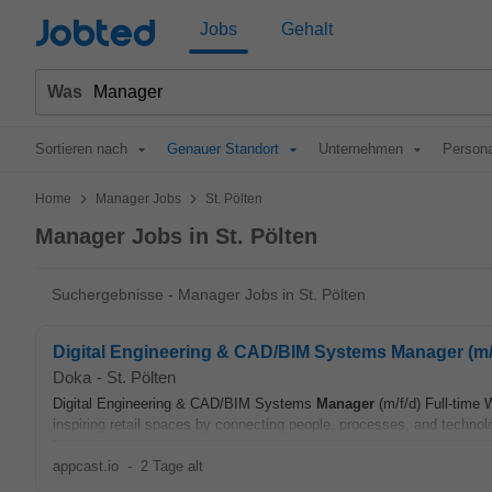
Jobted
Jobs
Gehalt
Was
Sortieren nach
Genauer Standort
Unternehmen
Persona
>
>
Home
Manager Jobs
St. Pölten
Manager Jobs in St. Pölten
Suchergebnisse - Manager Jobs in St. Pölten
Digital Engineering & CAD/BIM Systems Manager (m/
Doka
-
St. Pölten
Digital Engineering & CAD/BIM Systems
Manager
(m/f/d) Full-time
inspiring retail spaces by connecting people, processes, and technolo
appcast.io
-
2 Tage alt