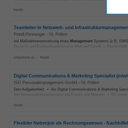
heute
Teamleiter:in Netzwerk- und Infrastrukturmanagemen
Pendl Piswanger
-
St. Pölten
mit Maßnahmenumsetzung eines
Management
Systems (z.B. ISMS)
Deutsch- und Englischkenntnisse in Wort und Schrift • Bereitschaft
stepstone.at
-
heute
Digital Communications & Marketing Specialist (m/w/
ISG Personalmanagement GmbH
-
St. Pölten
Dein Aufgabenfeld: • Als Digital Communications & Marketing Speci
life" Kommunikationsformaten wie Events und Messen. • Du entwic
heute
Flexibler Nebenjob als Rechnungswesen - Nachhilfel