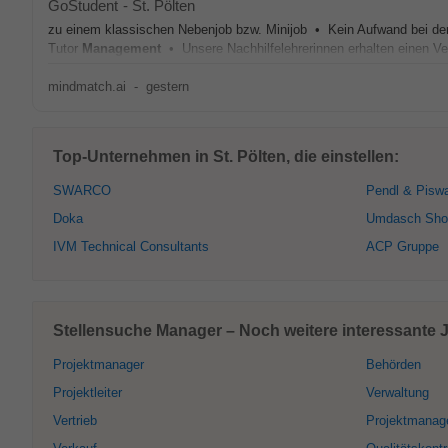
GoStudent
-
St. Pölten
zu einem klassischen Nebenjob bzw. Minijob • Kein Aufwand bei d
Tutor
Management
• Unsere Nachhilfelehrerinnen erhalten einen Ver
mindmatch.ai
-
gestern
Top-Unternehmen in St. Pölten, die einstellen:
SWARCO
Pendl & Pisw
Doka
Umdasch Shop
IVM Technical Consultants
ACP Gruppe
Stellensuche Manager – Noch weitere interessante Jo
Projektmanager
Behörden
Projektleiter
Verwaltung
Vertrieb
Projektmanag