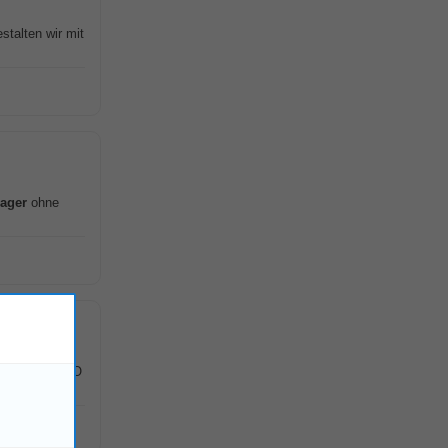
talten wir mit
ager
ohne
ing to the CFO