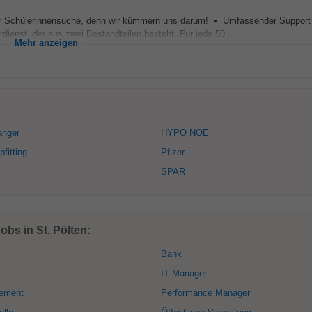
er Schülerinnensuche, denn wir kümmern uns darum! • Umfassender Support
dienst, der aus zwei Bestandteilen besteht: Für jede 50...
Mehr anzeigen
anger
HYPO NOE
fitting
Pfizer
SPAR
bs in St. Pölten:
Bank
IT Manager
ement
Performance Manager