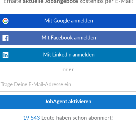
Erhalte
aktuelle Jobangebote
kostenlos per E-Mail!
Mit Google anmelden
Jetzt ansehen
Zur Verstärkung des Projektteams suchen
gierte Persönlichkeit als (Junior)
Mit Facebook anmelden
Mit Linkedin anmelden
oder
Jetzt ansehen
ort in Oed suchen wir eine/n engagierte/n
 lesen Sie die Informationen in dieser
19 543
Leute haben schon abonniert!