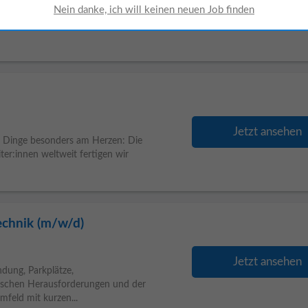
Jetzt ansehen
evelt Labor GmbH ist eine akkreditierte
arbeiten wir e rfolgreich als
Jetzt ansehen
i Dinge besonders am Herzen: Die
r:innen weltweit fertigen wir
echnik (m/w/d)
Jetzt ansehen
dung, Parkplätze,
nischen Herausforderungen und der
mfeld mit kurzen...