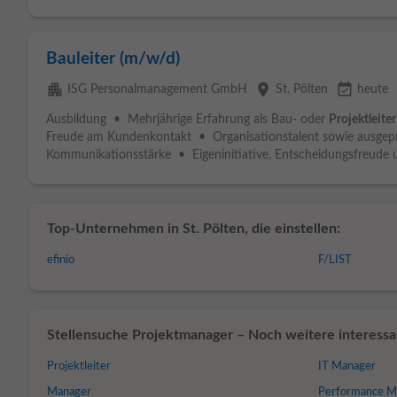
Bauleiter (m/w/d)
apartment
place
event_available
ISG Personalmanagement GmbH
St. Pölten
heute
Ausbildung • Mehrjährige Erfahrung als Bau- oder
Projektleiter
Freude am Kundenkontakt • Organisationstalent sowie ausgep
Kommunikationsstärke • Eigeninitiative, Entscheidungsfreude u
Top-Unternehmen in St. Pölten, die einstellen:
efinio
F/LIST
Stellensuche Projektmanager – Noch weitere interessan
Projektleiter
IT Manager
Manager
Performance M