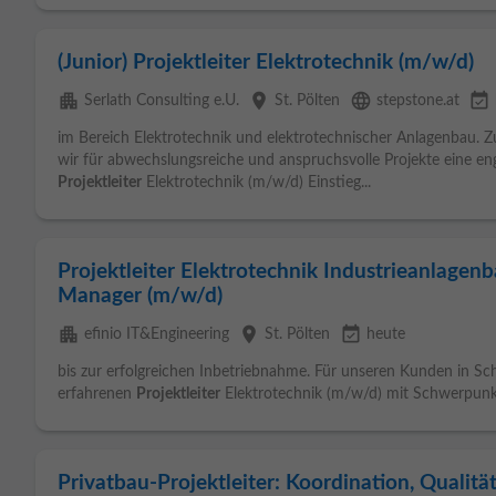
(Junior) Projektleiter Elektrotechnik (m/w/d)
apartment
place
language
event_available
Serlath Consulting e.U.
St. Pölten
stepstone.at
im Bereich Elektrotechnik und elektrotechnischer Anlagenbau. 
wir für abwechslungsreiche und anspruchsvolle Projekte eine enga
Projektleiter
Elektrotechnik (m/w/d) Einstieg...
Projektleiter Elektrotechnik Industrieanlagenba
Manager (m/w/d)
apartment
place
event_available
efinio IT&Engineering
St. Pölten
heute
bis zur erfolgreichen Inbetriebnahme. Für unseren Kunden in Sc
erfahrenen
Projektleiter
Elektrotechnik (m/w/d) mit Schwerpunkt
Privatbau-Projektleiter: Koordination, Qualit