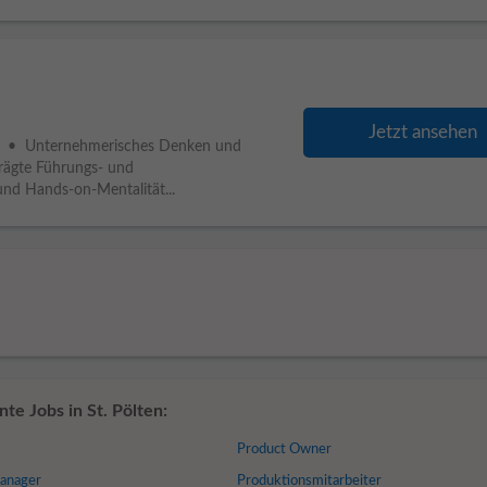
Jetzt ansehen
• Unternehmerisches Denken und
rägte Führungs- und
nd Hands-on-Mentalität...
te Jobs in St. Pölten:
Product Owner
anager
Produktionsmitarbeiter