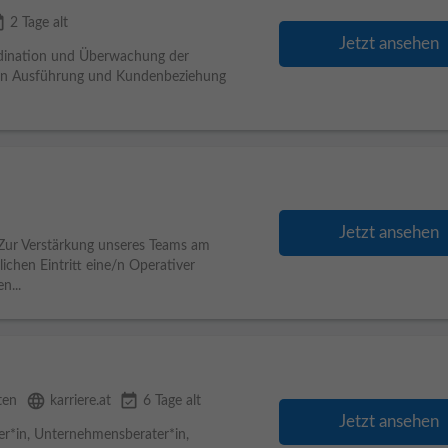
lable
2 Tage alt
Jetzt ansehen
rdination und Überwachung der
s in Ausführung und Kundenbeziehung
Jetzt ansehen
 Zur Verstärkung unseres Teams am
chen Eintritt eine/n Operativer
n...
language
event_available
ten
karriere.at
6 Tage alt
Jetzt ansehen
ger*in, Unternehmensberater*in,