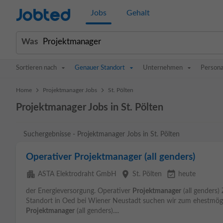
Jobted
Jobs
Gehalt
Was
Sortieren nach
Genauer Standort
Unternehmen
Persona
>
>
Home
Projektmanager Jobs
St. Pölten
Projektmanager Jobs in St. Pölten
Suchergebnisse - Projektmanager Jobs in St. Pölten
Operativer Projektmanager (all genders)
apartment
place
event_available
ASTA Elektrodraht GmbH
St. Pölten
heute
der Energieversorgung. Operativer
Projektmanager
(all genders)
Standort in Oed bei Wiener Neustadt suchen wir zum ehestmögli
Projektmanager
(all genders)....