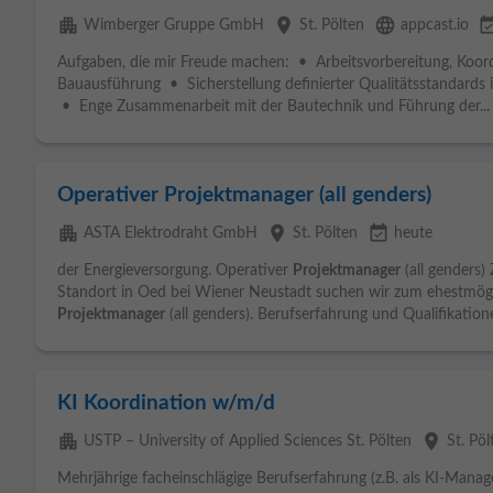
apartment
place
language
event_avai
Wimberger Gruppe GmbH
St. Pölten
appcast.io
Aufgaben, die mir Freude machen: • Arbeitsvorbereitung, Koo
Bauausführung • Sicherstellung definierter Qualitätsstandard
• Enge Zusammenarbeit mit der Bautechnik und Führung der...
Operativer Projektmanager (all genders)
apartment
place
event_available
ASTA Elektrodraht GmbH
St. Pölten
heute
der Energieversorgung. Operativer
Projektmanager
(all genders)
Standort in Oed bei Wiener Neustadt suchen wir zum ehestmögli
Projektmanager
(all genders). Berufserfahrung und Qualifikatione
KI Koordination w/m/d
apartment
place
USTP – University of Applied Sciences St. Pölten
St. Pöl
Mehrjährige facheinschlägige Berufserfahrung (z.B. als KI-Mana