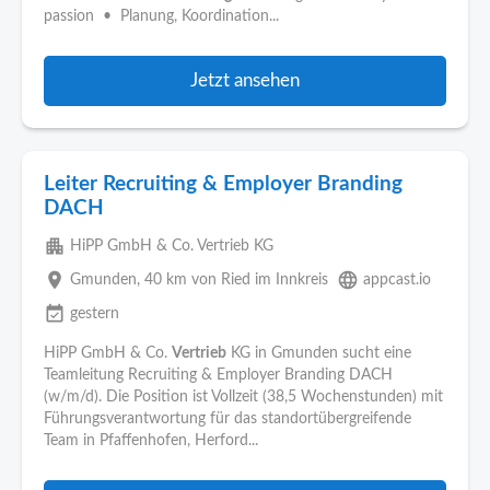
passion • Planung, Koordination...
Jetzt ansehen
Leiter Recruiting & Employer Branding
DACH
apartment
HiPP GmbH & Co. Vertrieb KG
place
language
Gmunden
, 40 km von Ried im Innkreis
appcast.io
event_available
gestern
HiPP GmbH & Co.
Vertrieb
KG in Gmunden sucht eine
Teamleitung Recruiting & Employer Branding DACH
(w/m/d). Die Position ist Vollzeit (38,5 Wochenstunden) mit
Führungsverantwortung für das standortübergreifende
Team in Pfaffenhofen, Herford...