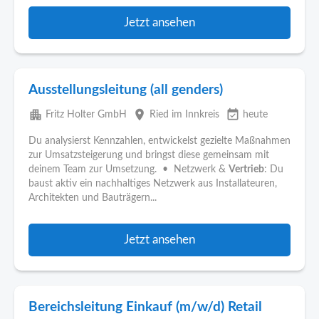
Jetzt ansehen
Ausstellungsleitung (all genders)
apartment
place
event_available
Fritz Holter GmbH
Ried im Innkreis
heute
Du analysierst Kennzahlen, entwickelst gezielte Maßnahmen
zur Umsatzsteigerung und bringst diese gemeinsam mit
deinem Team zur Umsetzung. • Netzwerk &
Vertrieb
: Du
baust aktiv ein nachhaltiges Netzwerk aus Installateuren,
Architekten und Bauträgern...
Jetzt ansehen
Bereichsleitung Einkauf (m/w/d) Retail