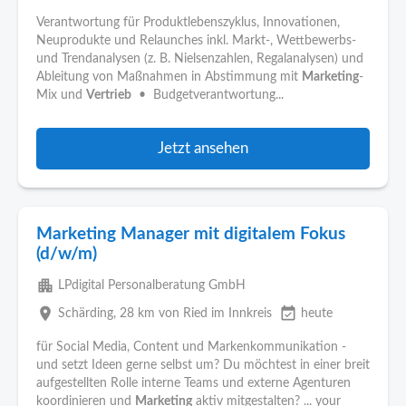
Verantwortung für Produktlebenszyklus, Innovationen,
Neuprodukte und Relaunches inkl. Markt-, Wettbewerbs-
und Trendanalysen (z. B. Nielsenzahlen, Regalanalysen) und
Ableitung von Maßnahmen in Abstimmung mit
Marketing
-
Mix und
Vertrieb
• Budgetverantwortung...
Jetzt ansehen
Marketing Manager mit digitalem Fokus
(d/w/m)
apartment
LPdigital Personalberatung GmbH
place
event_available
Schärding
, 28 km von Ried im Innkreis
heute
für Social Media, Content und Markenkommunikation -
und setzt Ideen gerne selbst um? Du möchtest in einer breit
aufgestellten Rolle interne Teams und externe Agenturen
koordinieren und
Marketing
aktiv mitgestalten? ... your