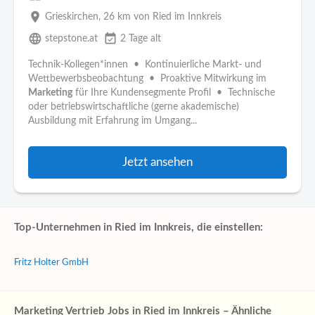
place
Grieskirchen
, 26 km von Ried im Innkreis
language
event_available
stepstone.at
2 Tage alt
Technik-Kollegen*innen • Kontinuierliche Markt- und
Wettbewerbsbeobachtung • Proaktive Mitwirkung im
Marketing
für Ihre Kundensegmente Profil • Technische
oder betriebswirtschaftliche (gerne akademische)
Ausbildung mit Erfahrung im Umgang...
Jetzt ansehen
Top-Unternehmen in Ried im Innkreis, die einstellen:
Fritz Holter GmbH
Marketing Vertrieb Jobs in Ried im Innkreis – Ähnliche