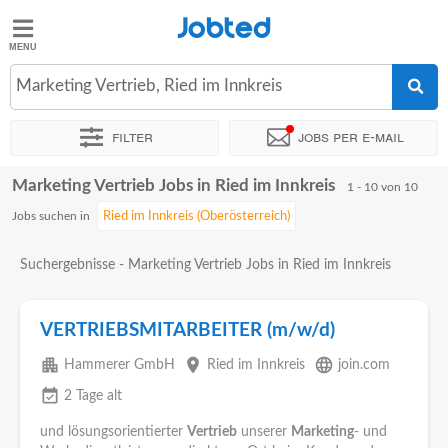
Jobted
Jobted
Jobs
Marketing Vertrieb, Ried im Innkreis
Filter
Jobs per e-mail
Gehalt
Marketing Vertrieb Jobs in Ried im Innkreis
Sortieren nach
Genauer Standort
Unternehmen
Personald
1 - 10 von 10
Jobs suchen in
Suchergebnisse - Marketing Vertrieb Jobs in Ried im Innkreis
VERTRIEBSMITARBEITER (m/w/d)
apartment
place
language
Hammerer GmbH
Ried im Innkreis
join.com
event_available
2 Tage alt
und lösungsorientierter
Vertrieb
unserer
Marketing
- und