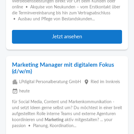
Werbedienstleistungen direkt vor Ort beim Kunden oder
online • Akquise von Neukunden – vom Erstkontakt über
die Terminvereinbarung bis hin zum Vertragsabschluss
• Ausbau und Pflege von Bestandskunden...
Jetzt ansehen
Marketing Manager mit digitalem Fokus
(d/w/m)
apartment
place
LPdigital Personalberatung GmbH
Ried im Innkreis
event_available
heute
für Social Media, Content und Markenkommunikation -
und setzt Ideen gerne selbst um? Du möchtest in einer breit
aufgestellten Rolle interne Teams und externe Agenturen
koordinieren und
Marketing
aktiv mitgestalten? ... your
passion • Planung, Koordination...