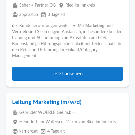
apartment
place
Seher + Partner OG
Ried im Innkreis
language
event_available
appcast.io
3 Tage alt
der Kundenerwartungen weiter. • Mit
Marketing
und
Vertrieb
sind Sie in engem Austausch, insbesondere bei der
Planung und Abstimmung von Aktivitäten am POS.
Bodenständige Führungspersönlichkeit mit Leidenschaft für
den Retail und Erfahrung im Einkauf/Category
Management...
Jetzt ansehen
Leitung Marketing (m/w/d)
apartment
Gebrüder WOERLE Ges.m.b.H.
place
Henndorf am Wallersee
, 41 km von Ried im Innkreis
language
event_available
karriere.at
4 Tage alt