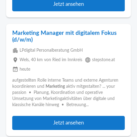
Jetzt ansehen
Marketing Manager mit digitalem Fokus
(d/w/m)
apartment
LPdigital Personalberatung GmbH
place
language
Wels
, 40 km von Ried im Innkreis
stepstone.at
event_available
heute
aufgestellten Rolle interne Teams und externe Agenturen
koordinieren und
Marketing
aktiv mitgestalten? ... your
passion • Planung, Koordination und operative
Umsetzung von Marketingaktivitäten über digitale und
klassische Kanäle hinweg • Betreuung...
Jetzt ansehen