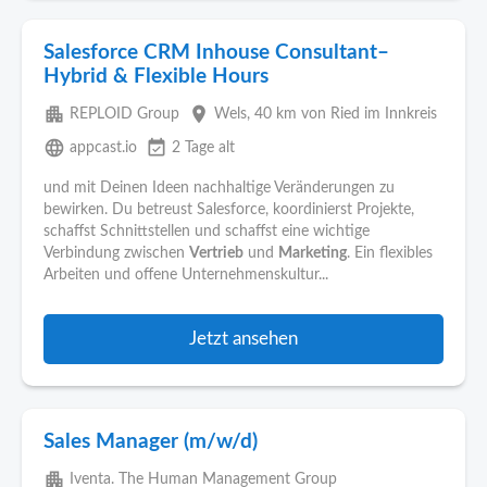
Salesforce CRM Inhouse Consultant–
Hybrid & Flexible Hours
apartment
place
REPLOID Group
Wels
, 40 km von Ried im Innkreis
language
event_available
appcast.io
2 Tage alt
und mit Deinen Ideen nachhaltige Veränderungen zu
bewirken. Du betreust Salesforce, koordinierst Projekte,
schaffst Schnittstellen und schaffst eine wichtige
Verbindung zwischen
Vertrieb
und
Marketing
. Ein flexibles
Arbeiten und offene Unternehmenskultur...
Jetzt ansehen
Sales Manager (m/w/d)
apartment
Iventa. The Human Management Group