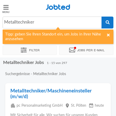
Jobted
Jobted
Jobs
Metalltechniker
Tipp: geben Sie Ihren Standort ein, um Jobs in Ihrer Nähe
Gehalt
anzusehen
Filter
Jobs per e-mail
Metalltechniker Jobs
Sortieren nach
Unternehmen
Personaldienstleister
Vertra
1 - 15 von 297
Suchergebnisse - Metalltechniker Jobs
Metalltechniker/Maschineneinsteller
(m/w/d)
apartment
place
event_available
pc Personalmarketing GmbH
St. Pölten
heute
Mit Sicherheit für alle. Wir suchen für unseren Kunden