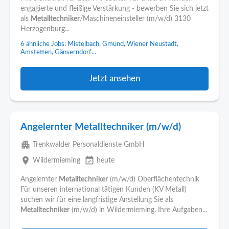
engagierte und fleißige Verstärkung - bewerben Sie sich jetzt
als
Metalltechniker
/Maschineneinsteller (m/w/d) 3130
Herzogenburg...
6 ähnliche Jobs: Mistelbach, Gmünd, Wiener Neustadt,
Amstetten, Gänserndorf...
Jetzt ansehen
Angelernter Metalltechniker (m/w/d)
apartment
Trenkwalder Personaldienste GmbH
place
event_available
Wildermieming
heute
Angelernter
Metalltechniker
(m/w/d) Oberflächentechnik
Für unseren international tätigen Kunden (KV Metall)
suchen wir für eine langfristige Anstellung Sie als
Metalltechniker
(m/w/d) in Wildermieming. Ihre Aufgaben...