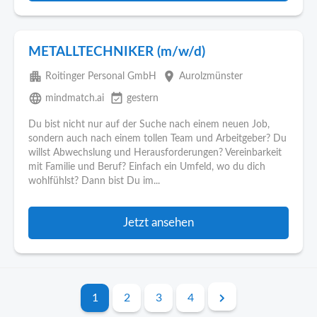
METALLTECHNIKER (m/w/d)
apartment
place
Roitinger Personal GmbH
Aurolzmünster
language
event_available
mindmatch.ai
gestern
Du bist nicht nur auf der Suche nach einem neuen Job,
sondern auch nach einem tollen Team und Arbeitgeber? Du
willst Abwechslung und Herausforderungen? Vereinbarkeit
mit Familie und Beruf? Einfach ein Umfeld, wo du dich
wohlfühlst? Dann bist Du im...
Jetzt ansehen
1
2
3
4