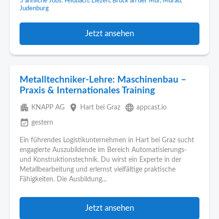
5 ähnliche Jobs: Feldbach, Liezen, Bruck an der Mur, Murau,
Judenburg
Jetzt ansehen
Metalltechniker-Lehre: Maschinenbau –
Praxis & Internationales Training
apartment
place
language
KNAPP AG
Hart bei Graz
appcast.io
event_available
gestern
Ein führendes Logistikunternehmen in Hart bei Graz sucht
engagierte Auszubildende im Bereich Automatisierungs-
und Konstruktionstechnik. Du wirst ein Experte in der
Metallbearbeitung und erlernst vielfältige praktische
Fähigkeiten. Die Ausbildung...
Jetzt ansehen