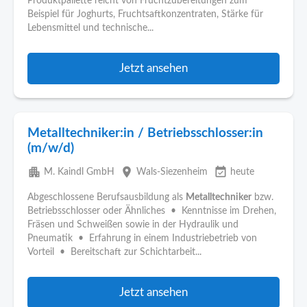
Produktpallette reicht von Fruchtzubereitungen zum
Beispiel für Joghurts, Fruchtsaftkonzentraten, Stärke für
Lebensmittel und technische...
Jetzt ansehen
Metalltechniker:in / Betriebsschlosser:in
(m/w/d)
apartment
place
event_available
M. Kaindl GmbH
Wals-Siezenheim
heute
Abgeschlossene Berufsausbildung als
Metalltechniker
bzw.
Betriebsschlosser oder Ähnliches • Kenntnisse im Drehen,
Fräsen und Schweißen sowie in der Hydraulik und
Pneumatik • Erfahrung in einem Industriebetrieb von
Vorteil • Bereitschaft zur Schichtarbeit...
Jetzt ansehen