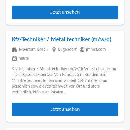
Jetzt ansehen
Kfz-Techniker / Metalltechniker (m/w/d)
apartment
place
language
expertum GmbH
Eugendorf
jmmst.com
event_available
heute
Kfz-Techniker /
Metalltechniker
(m/w/d) Wir sind expertum
- Die Personalexperten. Von Kandidaten, Kunden und
Mitarbeitern empfohlen sind wir seit 1987 näher dran,
persönlich sowie österreichweit vor Ort und stets
verbindlich. Näher an lokalen...
Jetzt ansehen