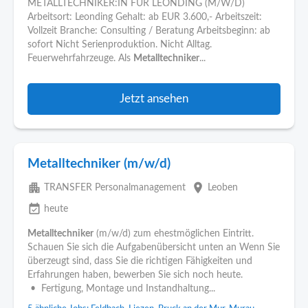
METALLTECHNIKER:IN FÜR LEONDING (M/W/D)
Arbeitsort: Leonding Gehalt: ab EUR 3.600,- Arbeitszeit:
Vollzeit Branche: Consulting / Beratung Arbeitsbeginn: ab
sofort Nicht Serienproduktion. Nicht Alltag.
Feuerwehrfahrzeuge. Als
Metalltechniker
...
Jetzt ansehen
Metalltechniker (m/w/d)
apartment
place
TRANSFER Personalmanagement
Leoben
event_available
heute
Metalltechniker
(m/w/d) zum ehestmöglichen Eintritt.
Schauen Sie sich die Aufgabenübersicht unten an Wenn Sie
überzeugt sind, dass Sie die richtigen Fähigkeiten und
Erfahrungen haben, bewerben Sie sich noch heute.
• Fertigung, Montage und Instandhaltung...