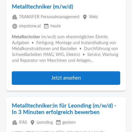
Metalltechniker (m/w/d)
apartment
place
TRANSFER Personalmanagement
Weiz
language
event_available
stepstone.at
heute
Metalltechniker
(m/w/d) zum ehestmöglichen Eintritt.
Aufgaben • Fertigung, Montage und Instandhaltung von
Metallkonstruktionen und Bauteilen • Durchführung von
Schweißarbeiten (MAG, WIG, Elektro) • Service, Wartung
und Reparatur von Maschinen und Anlagen...
Jetzt ansehen
Metalltechniker:in für Leonding (m/w/d) -
In 3 Minuten erfolgreich bewerben
apartment
place
event_available
IFAS
Leonding
gestern