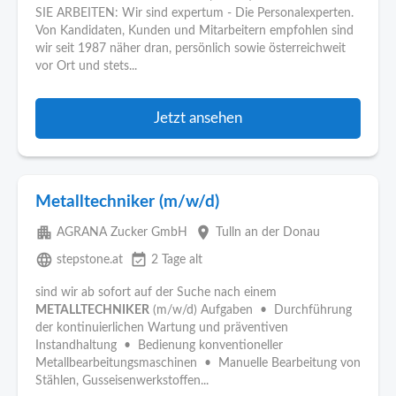
SIE ARBEITEN: Wir sind expertum - Die Personalexperten.
Von Kandidaten, Kunden und Mitarbeitern empfohlen sind
wir seit 1987 näher dran, persönlich sowie österreichweit
vor Ort und stets...
Jetzt ansehen
Metalltechniker (m/w/d)
apartment
place
AGRANA Zucker GmbH
Tulln an der Donau
language
event_available
stepstone.at
2 Tage alt
sind wir ab sofort auf der Suche nach einem
METALLTECHNIKER
(m/w/d) Aufgaben • Durchführung
der kontinuierlichen Wartung und präventiven
Instandhaltung • Bedienung konventioneller
Metallbearbeitungsmaschinen • Manuelle Bearbeitung von
Stählen, Gusseisenwerkstoffen...