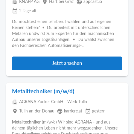
apartment
place
language
KNAPP AG
Hart bei Graz
appcast.io
event_available
2 Tage alt
Du möchtest einen Lehrberuf wählen und auf eigenen
Beinen stehen? • Du arbeitest mit unterschiedlichen
Metallen undwirst zum Experten für den machanischen
Aufbau unserer Logistikanlagen. • Du wählst zwischen
den Fachbereichen Automatisierungs-...
Jetzt ansehen
Metalltechniker (m/w/d)
apartment
AGRANA Zucker GmbH - Werk Tulln
place
language
event_available
Tulln an der Donau
karriere.at
gestern
Metalltechniker
(m/w/d) Wir sind AGRANA - und aus
deinem täglichen Leben nicht mehr wegzudenken. Unsere