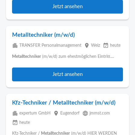
Jetzt ansehen
Metalltechniker (m/w/d)
apartment
place
event_available
TRANSFER Personalmanagement
Weiz
heute
Metalltechniker
(m/w/d) zum ehestmöglichen Eintritt....
Jetzt ansehen
Kfz-Techniker / Metalltechniker (m/w/d)
apartment
place
language
expertum GmbH
Eugendorf
jmmst.com
event_available
heute
Kfz-Techniker /
Metalltechniker
(m/w/d) HIER WERDEN