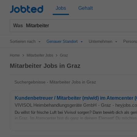
Jobted
Jobs
Gehalt
Was
Sortieren nach
Genauer Standort
Unternehmen
Persona
>
>
Home
Mitarbeiter Jobs
Graz
Mitarbeiter Jobs in Graz
Suchergebnisse - Mitarbeiter Jobs in Graz
Kundenbetreuer / Mitarbeiter (m/w/d) im Atemcenter (
VIVISOL Heimbehandlungsgeräte GmbH
-
Graz
-
heyjobs.co
Du willst für frische Luft bei Vivisol sorgen? Dann bewirb dich als ge
in Graz. Im Atemcenter bist du ganz in deinem Element! Du möchtest 