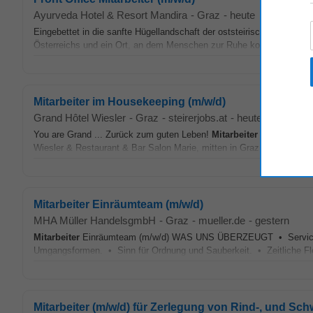
Ayurveda Hotel & Resort Mandira
-
Graz
-
heute
Eingebettet in die sanfte Hügellandschaft der oststeirischen Therme
Österreichs und ein Ort, an dem Menschen zur Ruhe kommen, auftank
Mitarbeiter im Housekeeping (m/w/d)
Grand Hôtel Wiesler
-
Graz
-
steirerjobs.at
-
heute
You are Grand ... Zurück zum guten Leben!
Mitarbeiter
im Housekeepi
Wiesler & Restaurant & Bar Salon Marie, mitten in Graz zeigt...
Mitarbeiter Einräumteam (m/w/d)
MHA Müller HandelsgmbH
-
Graz
-
mueller.de
-
gestern
Mitarbeiter
Einräumteam (m/w/d) WAS UNS ÜBERZEUGT • Serviceorie
Umgangsformen. • Sinn für Ordnung und Sauberkeit. • Zeitliche Flexi
Mitarbeiter (m/w/d) für Zerlegung von Rind-, und Sch