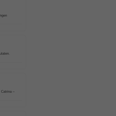
ungen
utaten.
 Catrina –