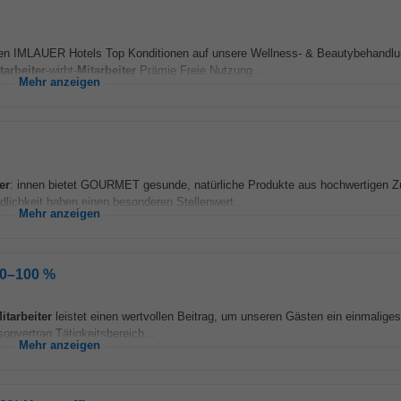
allen IMLAUER Hotels Top Konditionen auf unsere Wellness- & Beautybehandl
tarbeiter
-wirbt-
Mitarbeiter
Prämie Freie Nutzung...
Mehr anzeigen
er
: innen bietet GOURMET gesunde, natürliche Produkte aus hochwertigen Z
ndlichkeit haben einen besonderen Stellenwert...
Mehr anzeigen
 50–100 %
itarbeiter
leistet einen wertvollen Beitrag, um unseren Gästen ein einmaliges
sonvertrag Tätigkeitsbereich...
Mehr anzeigen