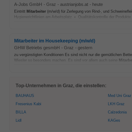
A-Jobs GmbH
-
Graz
-
austrianjobs.at
-
heute
Eintritt
Mitarbeiter
(m/w/d) für Zerlegung von Rind-, und Schweinefl
Hygienerichtlinien am Arbeitsplatz • Qualitätskontrolle der Produkte
Mitarbeiter im Housekeeping (m/w/d)
GHW Betriebs gesmbH
-
Graz
-
gestern
zu vergünstigten Konditionen Es sind nicht nur die gemütlichen Bette
Wiesler so besonders machen. Es sind vor allem auch seine
Mitarbe
Top-Unternehmen in Graz, die einstellen:
BAUHAUS
Med Uni Graz
Fresenius Kabi
LKH Graz
BILLA
Calzedonia
Lidl
KAGes