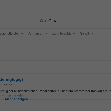
Wo
ldienstleister
Vertragsart
Zeitintensität
Gehalt
Geringfügig)
-
heute
ringfügiger Kundenbetreuer /
Mitarbeiter
in unserem Atemcenter (m/w/d) für un
mit deiner Arbeit...
Mehr anzeigen