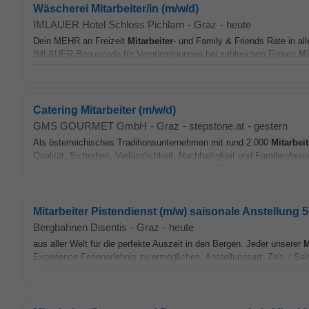
Wäscherei Mitarbeiter/in (m/w/d)
IMLAUER Hotel Schloss Pichlarn
-
Graz
-
heute
Dein MEHR an Freizeit
Mitarbeiter
- und Family & Friends Rate in 
IMLAUER Bonuscode für Vergünstigungen bei zahlreichen Firmen
Mi
Catering Mitarbeiter (m/w/d)
GMS GOURMET GmbH
-
Graz
-
stepstone.at
-
gestern
Als österreichisches Traditionsunternehmen mit rund 2.000
Mitarbeit
Qualität, Sicherheit, Verlässlichkeit, Nachhaltigkeit und Familienfreu
Mitarbeiter Pistendienst (m/w) saisonale Anstellung
Bergbahnen Disentis
-
Graz
-
heute
aus aller Welt für die perfekte Auszeit in den Bergen. Jeder unserer
M
Experience Ferienerlebnis zu ermöglichen. Anstellungsart: Zeit- / Sai