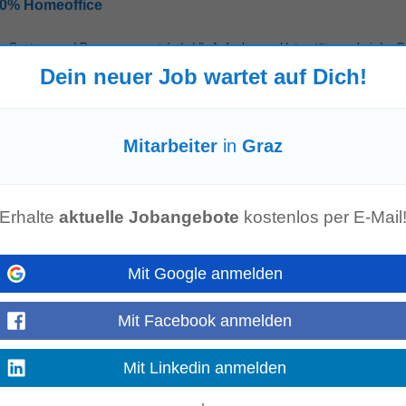
100% Homeoffice
r
System- und Prozesssupport (m/w/d). Aufgaben • Unterstützung bei der Qu
 Testen und Bewerten...
Dein neuer Job wartet auf Dich!
Mehr anzeigen
Mitarbeiter
in
Graz
tel suchen wir ab sofort eine:n Mitarbeiter:in für den Servicedienst. Sie arbe
undschaft. Gemeinsam mit einem...
Mehr anzeigen
Erhalte
aktuelle Jobangebote
kostenlos per E-Mail
t (m/w)
Mit Google anmelden
erem Mutterunternehmen Imvest Holding GmbH suchen wir eine/n engagierte/
Mit Facebook anmelden
/in Frontoffice/Marketing...
Mehr anzeigen
Mit Linkedin anmelden