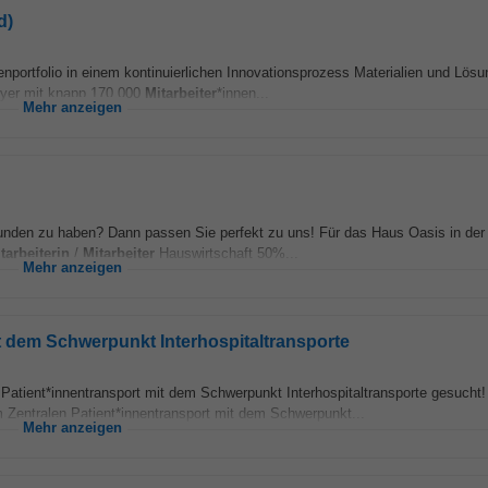
d)
nportfolio in einem kontinuierlichen Innovationsprozess Materialien und Lösu
oyer mit knapp 170.000
Mitarbeiter
*innen...
Mehr anzeigen
unden zu haben? Dann passen Sie perfekt zu uns! Für das Haus Oasis in der
tarbeiterin
/
Mitarbeiter
Hauswirtschaft 50%...
Mehr anzeigen
it dem Schwerpunkt Interhospitaltransporte
 Patient*innentransport mit dem Schwerpunkt Interhospitaltransporte gesucht
m Zentralen Patient*innentransport mit dem Schwerpunkt...
Mehr anzeigen