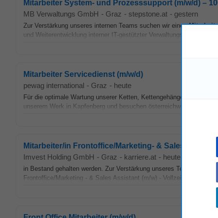
Mitarbeiter System- und Prozesssupport (m/w/d) – 
MB Verwaltungs GmbH
-
Graz
-
stepstone.at
-
gestern
Zur Verstärkung unseres internen Teams suchen wir einen
Mitarbeite
und Weiterentwicklung interner IT-gestützter Verwaltungsprozesse •
Mitarbeiter Servicedienst (m/w/d)
pewag international
-
Graz
-
heute
Für die optimale Wartung unserer Ketten, Kettengehänge & Anschlagmit
unserem Werk in Kapfenberg und besuchen österreichweit unsere K
Mitarbeiter/in Frontoffice/Marketing- & Sales Assistan
Imvest Holding GmbH
-
Graz
-
karriere.at
-
heute
in Bestand gehalten werden. Zur Verstärkung unseres Teams in uns
Frontoffice/Marketing - & Sales Assistant (m/w) - Vollzeit
Mitarbeiter
Front Office Mitarbeiter (m/w/d)