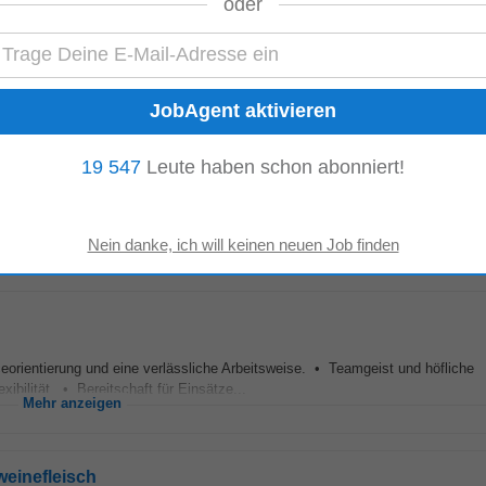
oder
nregion liegt das Ayurveda Resort Mandira S – einer der führenden Ayurveda-B
en und neue Kraft schöpfen. Wir...
Mehr anzeigen
19 547
Leute haben schon abonniert!
ng (m/w/d) Graz Vollzeit Gastronomie, Hotellerie mit Erfahrung ab sofort D
Mehr anzeigen
ntierung und eine verlässliche Arbeitsweise. • Teamgeist und höfliche
bilität. • Bereitschaft für Einsätze...
Mehr anzeigen
weinefleisch