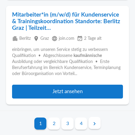
Mitarbeiter*in (m/w/d) für Kundenservice
& Trainingskoordination Standorte: Berlitz
Graz | Teilzeit...
apartment
place
language
event_available
Berlitz
Graz
join.com
2 Tage alt
einbringen, um unseren Service stetig zu verbessern
Qualifikation • Abgeschlossene
kaufmännische
Ausbildung oder vergleichbare Qualifikation • Erste
Berufserfahrung im Bereich Kundenservice, Terminplanung
oder Büroorganisation von Vorteil...
Jetzt ansehen
1
2
3
4