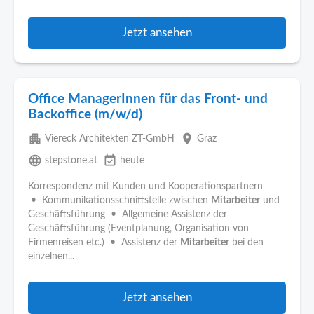
Jetzt ansehen
Office ManagerInnen für das Front- und
Backoffice (m/w/d)
apartment
place
Viereck Architekten ZT-GmbH
Graz
language
event_available
stepstone.at
heute
Korrespondenz mit Kunden und Kooperationspartnern
• Kommunikationsschnittstelle zwischen
Mitarbeiter
und
Geschäftsführung • Allgemeine Assistenz der
Geschäftsführung (Eventplanung, Organisation von
Firmenreisen etc.) • Assistenz der
Mitarbeiter
bei den
einzelnen...
Jetzt ansehen