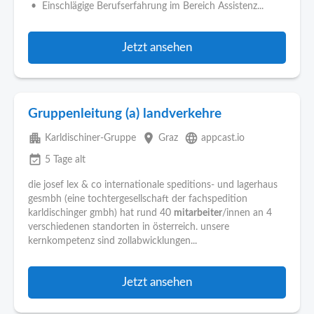
• Einschlägige Berufserfahrung im Bereich Assistenz...
Jetzt ansehen
Gruppenleitung (a) landverkehre
apartment
place
language
Karldischiner-Gruppe
Graz
appcast.io
event_available
5 Tage alt
die josef lex & co internationale speditions- und lagerhaus
gesmbh (eine tochtergesellschaft der fachspedition
karldischinger gmbh) hat rund 40
mitarbeiter
/innen an 4
verschiedenen standorten in österreich. unsere
kernkompetenz sind zollabwicklungen...
Jetzt ansehen