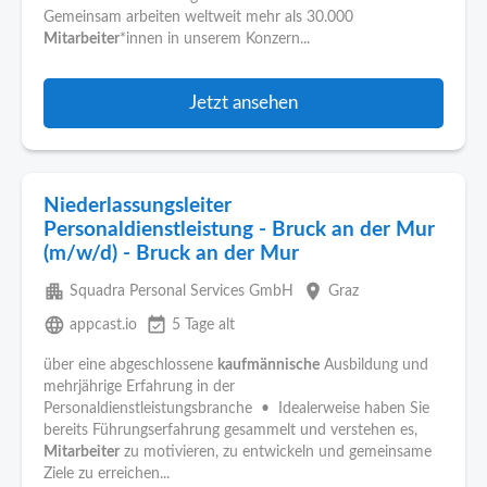
Gemeinsam arbeiten weltweit mehr als 30.000
Mitarbeiter
*innen in unserem Konzern...
Jetzt ansehen
Niederlassungsleiter
Personaldienstleistung - Bruck an der Mur
(m/w/d) - Bruck an der Mur
apartment
place
Squadra Personal Services GmbH
Graz
language
event_available
appcast.io
5 Tage alt
über eine abgeschlossene
kaufmännische
Ausbildung und
mehrjährige Erfahrung in der
Personaldienstleistungsbranche • Idealerweise haben Sie
bereits Führungserfahrung gesammelt und verstehen es,
Mitarbeiter
zu motivieren, zu entwickeln und gemeinsame
Ziele zu erreichen...