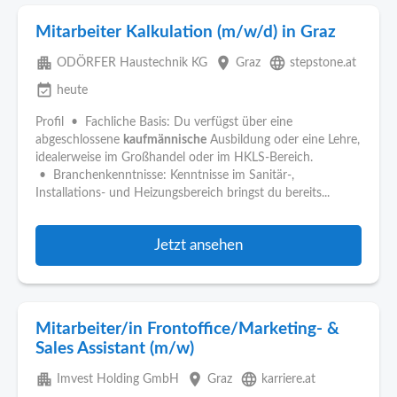
Mitarbeiter Kalkulation (m/w/d) in Graz
apartment
place
language
ODÖRFER Haustechnik KG
Graz
stepstone.at
event_available
heute
Profil • Fachliche Basis: Du verfügst über eine
abgeschlossene
kaufmännische
Ausbildung oder eine Lehre,
idealerweise im Großhandel oder im HKLS-Bereich.
• Branchenkenntnisse: Kenntnisse im Sanitär-,
Installations- und Heizungsbereich bringst du bereits...
Jetzt ansehen
Mitarbeiter/in Frontoffice/Marketing- &
Sales Assistant (m/w)
apartment
place
language
Imvest Holding GmbH
Graz
karriere.at