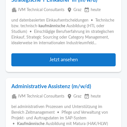
Strategische*r Einkäufer*in (m/w/d)
apartment
place
event_available
IVM Technical Consultants
Graz
heute
und datenbasierten Einkaufsentscheidungen • Technische
bzw. technisch-
kaufmännische
Ausbildung (HTL oder
Studium) • Einschlägige Berufserfahrung im strategischen
Einkauf, Strategic Sourcing oder Category Management,
idealerweise im internationalen Industrieumfeld...
Jetzt ansehen
Administrative Assistenz (m/w/d)
apartment
place
event_available
IVM Technical Consultants
Graz
heute
bei administrativen Prozessen und Unterstützung im
Bereich Zeitmanagement • Pflege und Verwaltung von
Projekt- und Auftragsdaten im SAP-System
•
Kaufmännische
Ausbildung mit Matura (HAK/HLW)