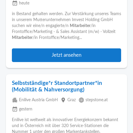
event_available
heute
in Bestand gehalten werden. Zur Verstärkung unseres Teams
in unserem Mutterunternehmen Imvest Holding GmbH
suchen wir eine/n engagierte/n
Mitarbeiter
/in
Frontoffice/Marketing - & Sales Assistant (m/w) - Vollzeit
Mitarbeiter
/in Frontoffice/Marketing...
Jetzt ansehen
Selbstständige*r Standortpartner*in
(Mobilität & Nahversorgung)
apartment
place
language
Enilive Austria GmbH
Graz
stepstone.at
event_available
gestern
Enilive ist weltweit als innovativer Energiekonzern bekannt
und in Österreich mit über 320 Service-Stationen die
Nummer 1 unter den großen Markentankstellen.