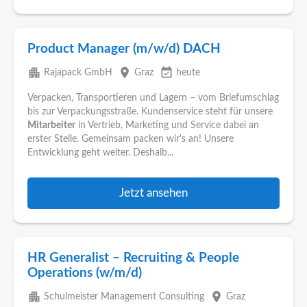
Product Manager (m/w/d) DACH
apartment
place
event_available
Rajapack GmbH
Graz
heute
Verpacken, Transportieren und Lagern – vom Briefumschlag
bis zur Verpackungsstraße. Kundenservice steht für unsere
Mitarbeiter
in Vertrieb, Marketing und Service dabei an
erster Stelle. Gemeinsam packen wir's an! Unsere
Entwicklung geht weiter. Deshalb...
Jetzt ansehen
HR Generalist – Recruiting & People
Operations (w/m/d)
apartment
place
Schulmeister Management Consulting
Graz