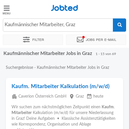
Jobted
Jobted
Jobs
Kaufmännischer Mitarbeiter, Graz
Filter
Jobs per e-mail
Gehalt
Kaufmännischer Mitarbeiter Jobs in Graz
Sortieren nach
Genauer Standort
Unternehmen
Personald
1 - 15 von 69
Suchergebnisse - Kaufmännischer Mitarbeiter Jobs in Graz
Kaufm. Mitarbeiter Kalkulation (m/w/d)
apartment
place
event_available
Caverion Österreich GmbH
Graz
heute
Wir suchen zum nächstmöglichen Zeitpunkt einen
Kaufm
.
Mitarbeiter
Kalkulation (m/w/d) für unsere Niederlassung
in Graz! Deine Aufgaben • Klassische Assistenztätigkeiten
wie Korrespondenz, Organisation und Ablage