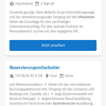
language
event_available
stepstone.at
2 Tage alt
Dynamik geprägt. Klare Abläufe, kurze Entscheidungswege
und ein verantwortungsvoller Umgang mit den
Mitarbeiter
bilden die Grundlage für den nachhaltigen
Unternehmenserfolg. Für eine zentrale Funktion im
Personalbereich suchen wir eine engagierte HR...
Jetzt ansehen
Reservierungsmitarbeiter
apartment
place
event_available
TUI BLUE AT & DE
Graz
heute
und Reiseveranstaltern • Arbeit mit den verschiedenen
Buchungsplattformen inkl. Umgang mit den Systemen (z.B.
Booking.com, Expedia, etc.) • enge Zusammenarbeit mit
Revenue Manager • Abgeschlossene Berufsausbildung
(touristische Fachschule oder
kaufmännische
Ausbildung...