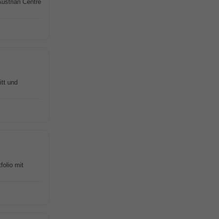
ustrian Centre
itt und
folio mit