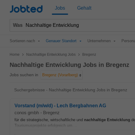
Jobted
Jobs
Gehalt
Was
Sortieren nach
Genauer Standort
Unternehmen
Persona
>
>
Home
Nachhaltige Entwicklung Jobs
Bregenz
Nachhaltige Entwicklung Jobs in Bregenz
Jobs suchen in
Bregenz (Vorarlberg)
Suchergebnisse - Nachhaltige Entwicklung Jobs in Bregenz
Vorstand (m/w/d) - Lech Bergbahnen AG
conos gmbh
-
Bregenz
für die strategische, wirtschaftliche und
nachhaltige
Entwicklung
de
Tourismusprojekte erfolgreich um....