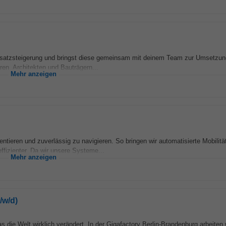
msatzsteigerung und bringst diese gemeinsam mit deinem Team zur Umsetzu
ren, Architekten und Bauträgern...
Mehr anzeigen
ntieren und zuverlässig zu navigieren. So bringen wir automatisierte Mobilitä
ffizienter. Da wir unsere Systeme...
Mehr anzeigen
/w/d)
das die Welt wirklich verändert. In der Gigafactory Berlin-Brandenburg arbeiten