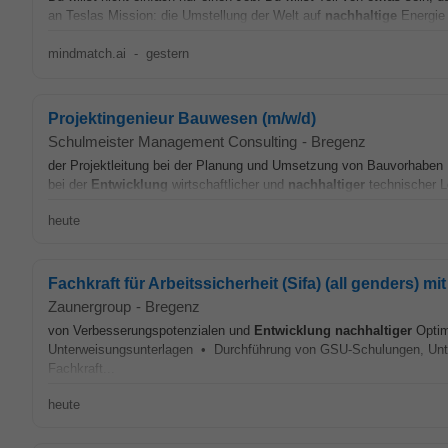
an Teslas Mission: die Umstellung der Welt auf
nachhaltige
Energie 
mindmatch.ai
-
gestern
Projektingenieur Bauwesen (m/w/d)
Schulmeister Management Consulting
-
Bregenz
der Projektleitung bei der Planung und Umsetzung von Bauvorhaben
bei der
Entwicklung
wirtschaftlicher und
nachhaltiger
technischer 
heute
Fachkraft für Arbeitssicherheit (Sifa) (all genders) 
Zaunergroup
-
Bregenz
von Verbesserungspotenzialen und
Entwicklung
nachhaltiger
Optim
Unterweisungsunterlagen • Durchführung von GSU-Schulungen, Unt
Fachkraft...
heute