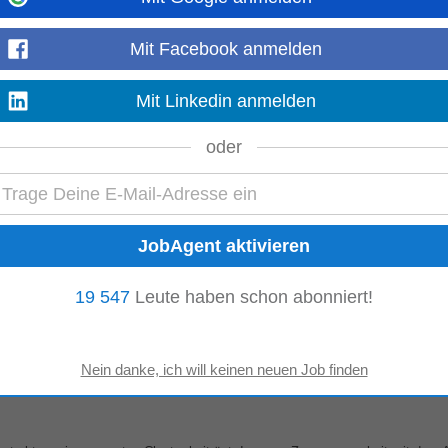
Mit Facebook anmelden
nior Manager (m/w/d), Bregenz
Mit Linkedin anmelden
iefen Verständnis für ihre Geschäftsmodelle. So entstehen messbarer Fortschr
t Neugier, Ambition und dem Mut...
oder
Mehr anzeigen
ache ist, hat sich entschieden. Für Ideen mit Herz. Für Ideen, die bestehen.
19 547
Leute haben schon abonniert!
alist...
Mehr anzeigen