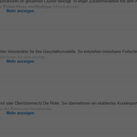
trukturen im gesamten Cluster beiträgt. In enger Zusammenarbeit mit dem A
ur
Entwicklung
nachhaltiger
Infrastrukturen...
Mehr anzeigen
iefen Verständnis für ihre Geschäftsmodelle. So entstehen messbarer Fortschr
t:innen für eine einzige...
Mehr anzeigen
rol oder Oberösterreich) Die Rolle: Sie übernehmen ein etabliertes Kundenport
n der Betreuung bestehender...
Mehr anzeigen