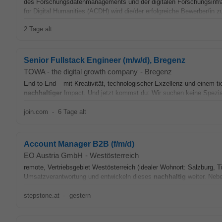
des Forschungsdatenmanagements und der digitalen Forschungsinfras
for Digital Humanities (ACDH) wird die/der erfolgreiche Bewerber/in z
2 Tage alt
Senior Fullstack Engineer (m/w/d), Bregenz
TOWA - the digital growth company
-
Bregenz
End-to-End – mit Kreativität, technologischer Exzellenz und einem t
nachhaltiger
Impact. Und jetzt kommst du: Wir suchen keine Spezialis
join.com
-
6 Tage alt
Account Manager B2B (f/m/d)
EO Austria GmbH
-
Westösterreich
remote, Vertriebsgebiet Westösterreich (idealer Wohnort: Salzburg, Ti
Umsatzverantwortung und entwickeln dieses
nachhaltig
weiter. Nebe
stepstone.at
-
gestern