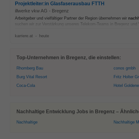
Projektleiter:in Glasfaserausbau FTTH
illwerke vkw AG
-
Bregenz
Arbeitgeber und vielfältiger Partner der Region übernehmen wir
nachh
suchen wir zur Verstärkung unseres Telekom-Teams in Bregenz und 
karriere.at
-
heute
Top-Unternehmen in Bregenz, die einstellen:
Rhomberg Bau
conos gmbh
Burg Vital Resort
Fritz Holter 
Coca-Cola
Hotel Goldene
Nachhaltige Entwicklung Jobs in Bregenz – Ähnlich
Nachhaltige
Nachhaltige Mo