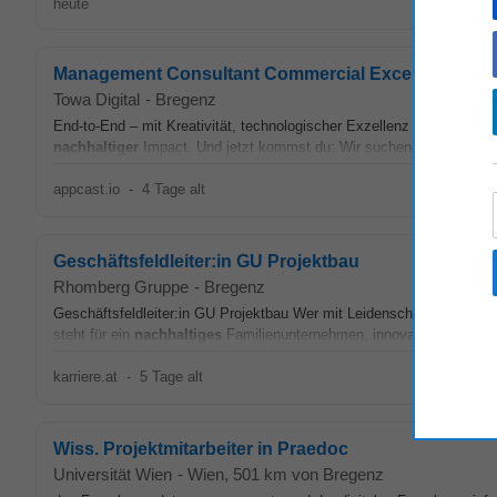
heute
Management Consultant Commercial Excellence | Se
Towa Digital
-
Bregenz
End-to-End – mit Kreativität, technologischer Exzellenz und einem t
nachhaltiger
Impact. Und jetzt kommst du: Wir suchen Menschen mi
appcast.io
-
4 Tage alt
Geschäftsfeldleiter:in GU Projektbau
Rhomberg Gruppe
-
Bregenz
Geschäftsfeldleiter:in GU Projektbau Wer mit Leidenschaft bei der S
steht für ein
nachhaltiges
Familienunternehmen, innovativer Bauspezi
karriere.at
-
5 Tage alt
Wiss. Projektmitarbeiter in Praedoc
Universität Wien
-
Wien
, 501 km von Bregenz