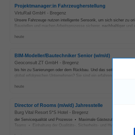
Projektmanager:in Fahrzeugherstellung
VirtuRail GmbH
-
Bregenz
Unsere Fahrzeuge nutzen intelligente Sensorik, um sich sicher zu orie
Baustellen und machen Arbeitsprozesse sicherer,
nachhaltiger
und e
heute
BIM-Modeller/Bautechniker Senior (w/m/d)
Geoconsult ZT GmbH
-
Bregenz
bis hin zu Sanierungen oder dem Rückbau. Und das seit 1973. Unab
global erfolgreichen Unternehmen? Sie sind ein erfahrener BIM-Model
heute
Director of Rooms (m/w/d) Jahresstelle
Burg Vital Resort 5*S Hotel
-
Bregenz
der Servicequalität und Prozesse • Maximale Gästezufriedenheit u
Teams • Einhaltung der Qualitäts-, Sicherheits- und Hygienestandard