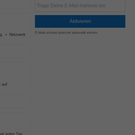
E-Mails können jederzeit abbestellt werden.
ng. • Netzwerk
t auf
 wir jeden Tag