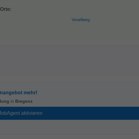
Orte:
Vorarlberg
enangebot mehr!
klung
in
Bregenz