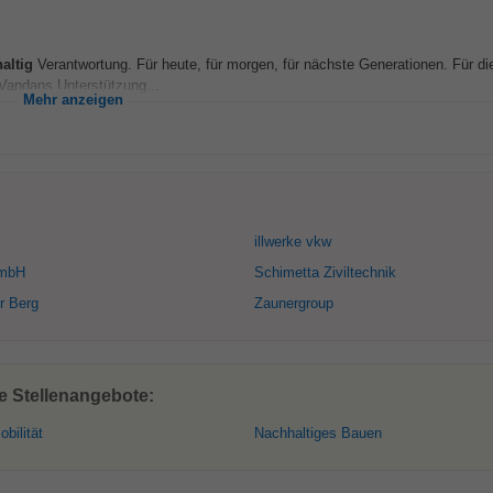
altig
Verantwortung. Für heute, für morgen, für nächste Generationen. Für d
Vandans Unterstützung...
Mehr anzeigen
illwerke vkw
GmbH
Schimetta Ziviltechnik
r Berg
Zaunergroup
e Stellenangebote:
bilität
Nachhaltiges Bauen