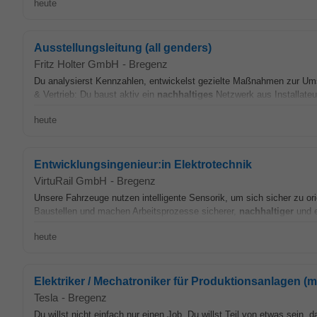
heute
Ausstellungsleitung (all genders)
Fritz Holter GmbH
-
Bregenz
Du analysierst Kennzahlen, entwickelst gezielte Maßnahmen zur U
& Vertrieb: Du baust aktiv ein
nachhaltiges
Netzwerk aus Installateu
heute
Entwicklungsingenieur:in Elektrotechnik
VirtuRail GmbH
-
Bregenz
Unsere Fahrzeuge nutzen intelligente Sensorik, um sich sicher zu orie
Baustellen und machen Arbeitsprozesse sicherer,
nachhaltiger
und e
heute
Elektriker / Mechatroniker für Produktionsanlagen (m
Tesla
-
Bregenz
Du willst nicht einfach nur einen Job. Du willst Teil von etwas sein, 