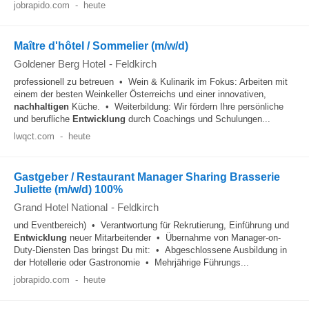
jobrapido.com
-
heute
Maître d'hôtel / Sommelier (m/w/d)
Goldener Berg Hotel
-
Feldkirch
professionell zu betreuen • Wein & Kulinarik im Fokus: Arbeiten mit
einem der besten Weinkeller Österreichs und einer innovativen,
nachhaltigen
Küche. • Weiterbildung: Wir fördern Ihre persönliche
und berufliche
Entwicklung
durch Coachings und Schulungen...
lwqct.com
-
heute
Gastgeber / Restaurant Manager Sharing Brasserie
Juliette (m/w/d) 100%
Grand Hotel National
-
Feldkirch
und Eventbereich) • Verantwortung für Rekrutierung, Einführung und
Entwicklung
neuer Mitarbeitender • Übernahme von Manager-on-
Duty-Diensten Das bringst Du mit: • Abgeschlossene Ausbildung in
der Hotellerie oder Gastronomie • Mehrjährige Führungs...
jobrapido.com
-
heute