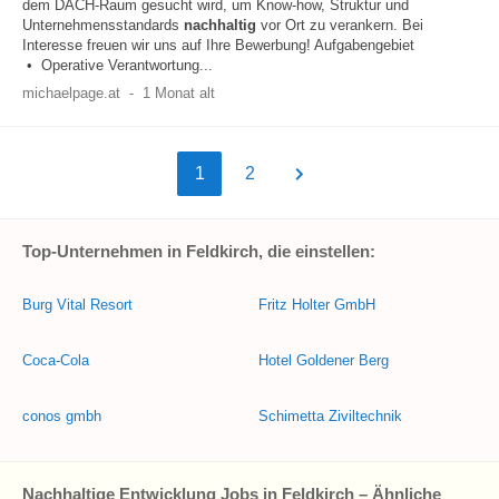
dem DACH-Raum gesucht wird, um Know-how, Struktur und
Unternehmensstandards
nachhaltig
vor Ort zu verankern. Bei
Interesse freuen wir uns auf Ihre Bewerbung! Aufgabengebiet
• Operative Verantwortung...
michaelpage.at
-
1 Monat alt
1
2
Top-Unternehmen in Feldkirch, die einstellen:
Burg Vital Resort
Fritz Holter GmbH
Coca-Cola
Hotel Goldener Berg
conos gmbh
Schimetta Ziviltechnik
Nachhaltige Entwicklung Jobs in Feldkirch – Ähnliche