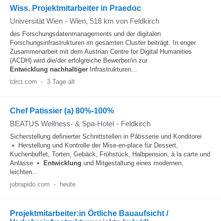
Wiss. Projektmitarbeiter in Praedoc
Universität Wien
-
Wien
, 518 km von Feldkirch
des Forschungsdatenmanagements und der digitalen
Forschungsinfrastrukturen im gesamten Cluster beiträgt. In enger
Zusammenarbeit mit dem Austrian Centre for Digital Humanities
(ACDH) wird die/der erfolgreiche Bewerber/in zur
Entwicklung
nachhaltiger
Infrastrukturen...
tdrct.com
-
3 Tage alt
Chef Patissier (a) 80%-100%
BEATUS Wellness- & Spa-Hotel
-
Feldkirch
Sicherstellung definierter Schnittstellen in Pâtisserie und Konditorei
• Herstellung und Kontrolle der Mise-en-place für Dessert,
Kuchenbuffet, Torten, Gebäck, Frühstück, Halbpension, à la carte und
Anlässe •
Entwicklung
und Mitgestaltung eines modernen,
leichten...
jobrapido.com
-
heute
Projektmitarbeiter:in Örtliche Bauaufsicht /