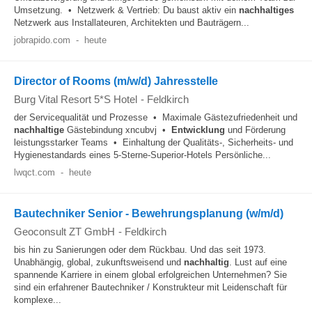
Umsetzung. • Netzwerk & Vertrieb: Du baust aktiv ein
nachhaltiges
Netzwerk aus Installateuren, Architekten und Bauträgern...
jobrapido.com
-
heute
Director of Rooms (m/w/d) Jahresstelle
Burg Vital Resort 5*S Hotel
-
Feldkirch
der Servicequalität und Prozesse • Maximale Gästezufriedenheit und
nachhaltige
Gästebindung xncubvj •
Entwicklung
und Förderung
leistungsstarker Teams • Einhaltung der Qualitäts-, Sicherheits- und
Hygienestandards eines 5-Sterne-Superior-Hotels Persönliche...
lwqct.com
-
heute
Bautechniker Senior - Bewehrungsplanung (w/m/d)
Geoconsult ZT GmbH
-
Feldkirch
bis hin zu Sanierungen oder dem Rückbau. Und das seit 1973.
Unabhängig, global, zukunftsweisend und
nachhaltig
. Lust auf eine
spannende Karriere in einem global erfolgreichen Unternehmen? Sie
sind ein erfahrener Bautechniker / Konstrukteur mit Leidenschaft für
komplexe...