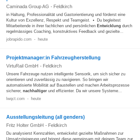
Caminada Group AG
-
Feldkirch
in Haltung, Professionalität und Gastorientierung und förderst eine
Kultur von Exzellenz, Respekt und Teamgeist. • Du begleitest
Mitarbeitende in ihrer fachlichen und persönlichen
Entwicklung
durch
regelmässiges Coaching, konstruktives Feedback und gezielte...
jobrapido.com
-
heute
Projektmanager:in Fahrzeugherstellung
VirtuRail GmbH
-
Feldkirch
Unsere Fahrzeuge nutzen intelligente Sensorik, um sich sicher zu
orientieren und zuverlässig zu navigieren. So bringen wir
automatisierte Mobilität auf Baustellen und machen Arbeitsprozesse
sicherer,
nachhaltiger
und effizienter. Da wir unsere Systeme...
lwqct.com
-
heute
Ausstellungsleitung (all genders)
Fritz Holter GmbH
-
Feldkirch
Du analysierst Kennzahlen, entwickelst gezielte Maßnahmen zur
Umsatzsteigerung und bringst diese gemeinsam mit deinem Team zur