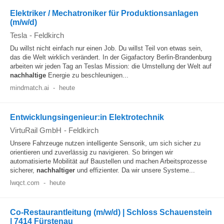
Elektriker / Mechatroniker für Produktionsanlagen
(m/w/d)
Tesla
-
Feldkirch
Du willst nicht einfach nur einen Job. Du willst Teil von etwas sein,
das die Welt wirklich verändert. In der Gigafactory Berlin-Brandenburg
arbeiten wir jeden Tag an Teslas Mission: die Umstellung der Welt auf
nachhaltige
Energie zu beschleunigen...
mindmatch.ai
-
heute
Entwicklungsingenieur:in Elektrotechnik
VirtuRail GmbH
-
Feldkirch
Unsere Fahrzeuge nutzen intelligente Sensorik, um sich sicher zu
orientieren und zuverlässig zu navigieren. So bringen wir
automatisierte Mobilität auf Baustellen und machen Arbeitsprozesse
sicherer,
nachhaltiger
und effizienter. Da wir unsere Systeme...
lwqct.com
-
heute
Co-Restaurantleitung (m/w/d) | Schloss Schauenstein
| 7414 Fürstenau