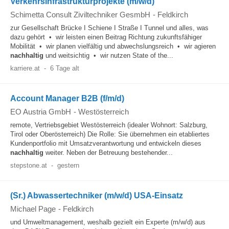
Verkehrsinfrastrukturprojekte (m/w/d)
Schimetta Consult Ziviltechniker GesmbH
-
Feldkirch
zur Gesellschaft Brücke I Schiene I Straße I Tunnel und alles, was
dazu gehört • wir leisten einen Beitrag Richtung zukunftsfähiger
Mobilität • wir planen vielfältig und abwechslungsreich • wir agieren
nachhaltig
und weitsichtig • wir nutzen State of the...
karriere.at
-
6 Tage alt
Account Manager B2B (f/m/d)
EO Austria GmbH
-
Westösterreich
remote, Vertriebsgebiet Westösterreich (idealer Wohnort: Salzburg,
Tirol oder Oberösterreich) Die Rolle: Sie übernehmen ein etabliertes
Kundenportfolio mit Umsatzverantwortung und entwickeln dieses
nachhaltig
weiter. Neben der Betreuung bestehender...
stepstone.at
-
gestern
(Sr.) Abwassertechniker (m/w/d) USA-Einsatz
Michael Page
-
Feldkirch
und Umweltmanagement, weshalb gezielt ein Experte (m/w/d) aus