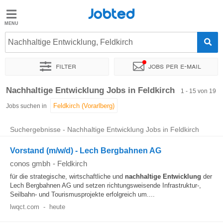
Jobted
Jobted
Jobs
Nachhaltige Entwicklung, Feldkirch
Filter
Jobs per e-mail
Gehalt
Sortieren nach
Genauer Standort
Unternehmen
Personald
Nachhaltige Entwicklung Jobs in Feldkirch
1 - 15 von 19
Jobs suchen in
Suchergebnisse - Nachhaltige Entwicklung Jobs in Feldkirch
Vorstand (m/w/d) - Lech Bergbahnen AG
conos gmbh
-
Feldkirch
für die strategische, wirtschaftliche und
nachhaltige
Entwicklung
der
Lech Bergbahnen AG und setzen richtungsweisende Infrastruktur-,
Seilbahn- und Tourismusprojekte erfolgreich um....
lwqct.com
-
heute