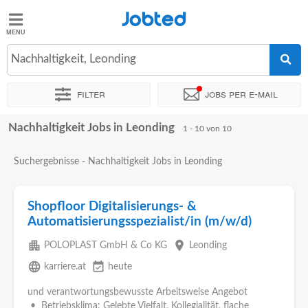
Jobted
Jobted
Jobs
Nachhaltigkeit, Leonding
Filter
Jobs per e-mail
Gehalt
Nachhaltigkeit Jobs in Leonding
Sortieren nach
Genauer Standort
Unternehmen
Zeitintens
1 - 10 von 10
Suchergebnisse - Nachhaltigkeit Jobs in Leonding
Shopfloor Digitalisierungs- &
Automatisierungsspezialist/in (m/w/d)
apartment
place
POLOPLAST GmbH & Co KG
Leonding
language
event_available
karriere.at
heute
und verantwortungsbewusste Arbeitsweise Angebot
• Betriebsklima: Gelebte Vielfalt, Kollegialität, flache