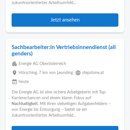
zukunftsorientiertes Arbeitsumfeld...
Jetzt ansehen
Sachbearbeiter:in Vertriebsinnendienst (all
genders)
apartment
Energie AG Oberösterreich
place
language
Hörsching
, 7 km von Leonding
stepstone.at
event_available
heute
Die Energie AG ist eine sichere Arbeitgeberin mit Top-
Karrierechancen und einem klaren Fokus auf
Nachhaltigkeit
. Mit ihren vielseitigen Aufgabenfeldern –
von Energie bis Entsorgung – bietet sie ein
zukunftsorientiertes Arbeitsumfeld...