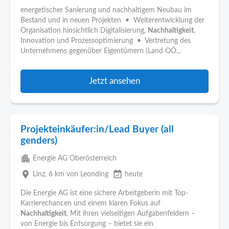
energetischer Sanierung und nachhaltigem Neubau im
Bestand und in neuen Projekten • Weiterentwicklung der
Organisation hinsichtlich Digitalisierung,
Nachhaltigkeit
,
Innovation und Prozessoptimierung • Vertretung des
Unternehmens gegenüber Eigentümern (Land OÖ...
Jetzt ansehen
Projekteinkäufer:in/Lead Buyer (all
genders)
apartment
Energie AG Oberösterreich
place
event_available
Linz
, 6 km von Leonding
heute
Die Energie AG ist eine sichere Arbeitgeberin mit Top-
Karrierechancen und einem klaren Fokus auf
Nachhaltigkeit
. Mit ihren vielseitigen Aufgabenfeldern –
von Energie bis Entsorgung – bietet sie ein