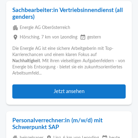
Sachbearbeiter:in Vertriebsinnendienst (all
genders)
apartment
Energie AG Oberösterreich
place
event_available
Hörsching
, 7 km von Leonding
gestern
Die Energie AG ist eine sichere Arbeitgeberin mit Top-
Karrierechancen und einem klaren Fokus auf
Nachhaltigkeit
. Mit ihren vielseitigen Aufgabenfeldern - von
Energie bis Entsorgung - bietet sie ein zukunftsorientiertes
Arbeitsumfeld...
Jetzt ansehen
Personalverrechner:in (m/w/d) mit
Schwerpunkt SAP