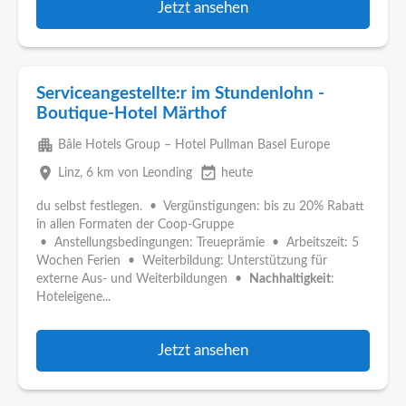
Jetzt ansehen
Serviceangestellte:r im Stundenlohn -
Boutique-Hotel Märthof
apartment
Bâle Hotels Group – Hotel Pullman Basel Europe
place
event_available
Linz
, 6 km von Leonding
heute
du selbst festlegen. • Vergünstigungen: bis zu 20% Rabatt
in allen Formaten der Coop-Gruppe
• Anstellungsbedingungen: Treueprämie • Arbeitszeit: 5
Wochen Ferien • Weiterbildung: Unterstützung für
externe Aus- und Weiterbildungen •
Nachhaltigkeit
:
Hoteleigene...
Jetzt ansehen