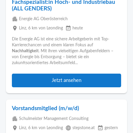
Fachspezialist:in Hoch- und Industriebau
(ALL GENDERS)
apartment
Energie AG Oberösterreich
place
event_available
Linz
, 6 km von Leonding
heute
Die Energie AG ist eine sichere Arbeitgeberin mit Top-
Karrierechancen und einem klaren Fokus auf
Nachhaltigkeit
. Mit ihren vielseitigen Aufgabenfeldern –
von Energie bis Entsorgung – bietet sie ein
zukunftsorientiertes Arbeitsumfeld...
Jetzt ansehen
Vorstandsmitglied (m/w/d)
apartment
Schulmeister Management Consulting
place
language
event_available
Linz
, 6 km von Leonding
stepstone.at
gestern