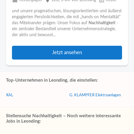
apartment
place
event_available
heinzelpaper
Linz
, 6 km von Leonding
heute
und unsere pragmatischen, lösungsorientierten und äußerst
engagierten Persönlichkeiten, die mit „hands-on Mentalität“
das Miteinander prägen. Unser Fokus auf
Nachhaltigkeit
-
ein zentraler Bestandteil unserer Unternehmensstrategie,
der aktiv und bewusst...
Jetzt ansehen
Top-Unternehmen in Leonding, die einstellen:
XAL
G. KLAMPFER Elektroanlagen
Stellensuche Nachhaltigkeit – Noch weitere interessante
Jobs in Leonding: