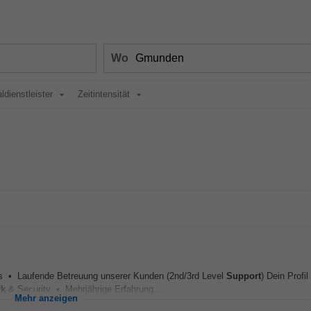
Wo
ldienstleister
Zeitintensität
os • Laufende Betreuung unserer Kunden (2nd/3rd Level
Support
) Dein Profil
rk
& Security • Mehrjährige Erfahrung...
Mehr anzeigen