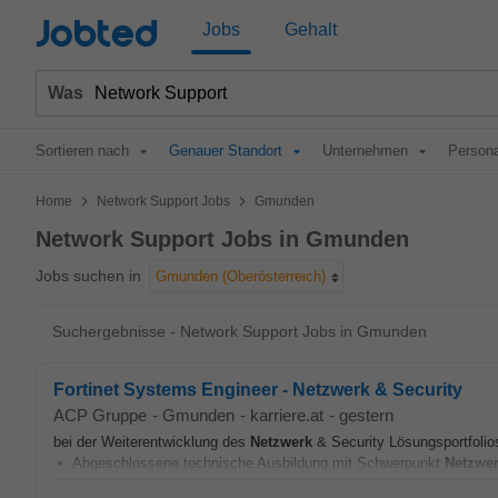
Jobted
Jobs
Gehalt
Was
Sortieren nach
Genauer Standort
Unternehmen
Persona
>
>
Home
Network Support Jobs
Gmunden
Network Support Jobs in Gmunden
Jobs suchen in
Gmunden (Oberösterreich)
Suchergebnisse - Network Support Jobs in Gmunden
Fortinet Systems Engineer - Netzwerk & Security
ACP Gruppe
-
Gmunden
-
karriere.at
-
gestern
bei der Weiterentwicklung des
Netzwerk
& Security Lösungsportfoli
• Abgeschlossene technische Ausbildung mit Schwerpunkt
Netzwe