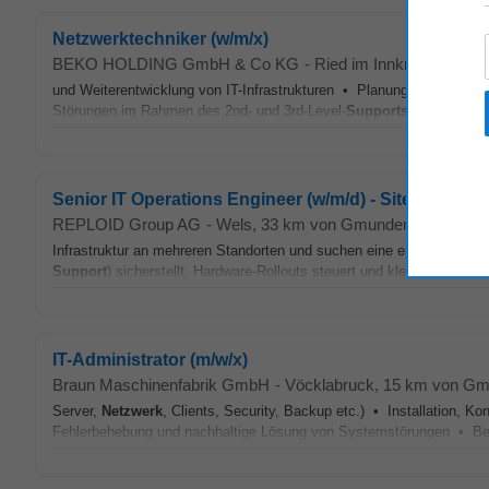
Netzwerktechniker (w/m/x)
BEKO HOLDING GmbH & Co KG
-
Ried im Innkreis
, 40 km
und Weiterentwicklung von IT-Infrastrukturen • Planung, Implement
Störungen im Rahmen des 2nd- und 3rd-Level-
Supports
• Installati
Senior IT Operations Engineer (w/m/d) - Site & Field 
REPLOID Group AG
-
Wels
, 33 km von Gmunden
-
karriere.
Infrastruktur an mehreren Standorten und suchen eine erfahrene Persön
Support
) sicherstellt, Hardware-Rollouts steuert und kleine Teams fac
IT-Administrator (m/w/x)
Braun Maschinenfabrik GmbH
-
Vöcklabruck
, 15 km von G
Server,
Netzwerk
, Clients, Security, Backup etc.) • Installation, 
Fehlerbehebung und nachhaltige Lösung von Systemstörungen • Betre