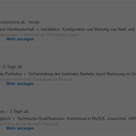
stepstone.at
-
heute
d Clientlandschaft • Installation, Konfiguration und Wartung von Hard- und
rbeitenden • Mitarbeit an IT-Projekten sowie...
Mehr anzeigen
-
5 Tage alt
ity-Portfolios • Sicherstellung des laufenden Betriebs durch Betreuung im 2n
ssene technische Ausbildung im Bereich...
Mehr anzeigen
com
-
3 Tage alt
Englisch • Technische Qualifikationen: Kenntnisse in MySQL, Linux/Unix, AWS
 Erfahrung im Bereich Telematik...
Mehr anzeigen