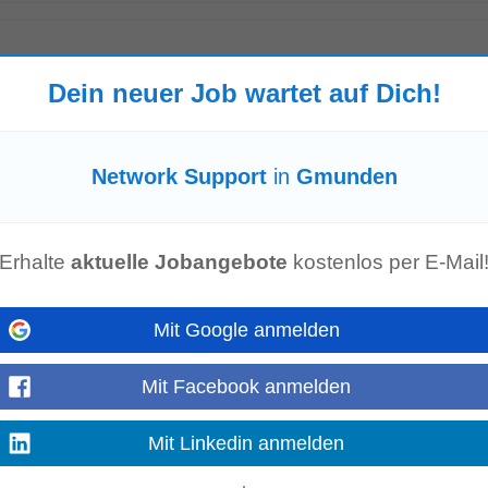
at
-
gestern
Dein neuer Job wartet auf Dich!
 Level für User:innen und IT-Infrastruktur • Betreuung von Endgeräten,
Net
ding inkl. User...
Mehr anzeigen
Network Support
in
Gmunden
tivem Hersteller in Wels
Tage alt
rten und hilfsbereiten Mitarbeiter bescheinigt. Das Unternehmen wächst orga
Erhalte
aktuelle Jobangebote
kostenlos per E-Mail
 sich um einen Marktführer...
Mehr anzeigen
Mit Google anmelden
Mit Facebook anmelden
den
-
karriere.at
-
heute
etreibst und entwickelst du die Server-, Client-,
Netzwerk
-, Telefonie-, Virtua
g...
Mit Linkedin anmelden
Mehr anzeigen