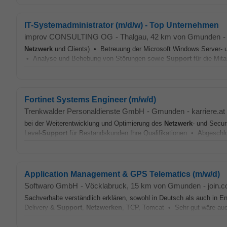
IT-Systemadministrator (m/d/w) - Top Unternehmen
improv CONSULTING OG
-
Thalgau
, 42 km von Gmunden
-
Netzwerk
und Clients) • Betreuung der Microsoft Windows Server- un
• Analyse und Behebung von Störungen sowie
Support
für die Mita
Fortinet Systems Engineer (m/w/d)
Trenkwalder Personaldienste GmbH
-
Gmunden
-
karriere.at
bei der Weiterentwicklung und Optimierung des
Netzwerk
- und Secur
Level-
Support
für Bestandskunden Ihre Qualifikationen • Abgeschlo
Application Management & GPS Telematics (m/w/d)
Softwaro GmbH
-
Vöcklabruck
, 15 km von Gmunden
-
join.
Sachverhalte verständlich erklären, sowohl in Deutsch als auch in 
Delivery &
Support
,
Netzwerken
, TCP, Tomcat • Sehr gut wäre auch