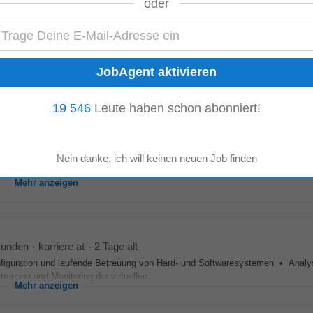
oder
 von Gmunden
-
karriere.at
-
heute
ierung und Optimierung von
Netzwerk
- und Firewall-Lösungen • Analyse un
on und Betreuung von Hard...
Mehr anzeigen
19 546
Leute haben schon abonniert!
Services
at
-
heute
lichkeit für den Bereich Field-Service/ IT Infrastructure, die die Onsite-Betr
hlich anleitet...
Mehr anzeigen
munden
-
karriere.at
-
2 Tage alt
Konfiguration und laufende Betreuung von Hard- und Softwaresystemen • Analy
uung und Monitoring der virtuellen...
Mehr anzeigen