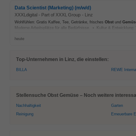
Data Scientist (Marketing) (m/w/d)
XXXLdigital - Part of XXXL Group
-
Linz
Wohlfühlen: Gratis Kaffee, Tee, Getränke, frisches
Obst
und
Gemüs
Moderne Arbeitsplätze für alle Bedürfnisse. • Kultur & Entwicklung:
heute
Top-Unternehmen in Linz, die einstellen:
BILLA
REWE Interna
Stellensuche Obst Gemüse – Noch weitere interessan
Nachhaltigkeit
Garten
Reinigung
Erneuerbare E