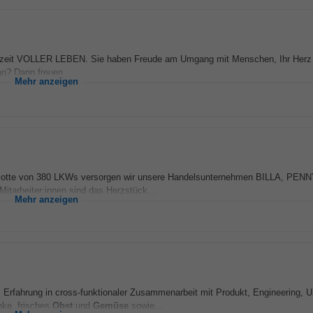
it VOLLER LEBEN. Sie haben Freude am Umgang mit Menschen, Ihr Herz s
an? Dann freuen...
Mehr anzeigen
er Flotte von 380 LKWs versorgen wir unsere Handelsunternehmen BILLA, PENN
tarbeiter:innen sind das Herzstück...
Mehr anzeigen
 Erfahrung in cross-funktionaler Zusammenarbeit mit Produkt, Engineering, 
nke, frisches
Obst
und
Gemüse
sowie...