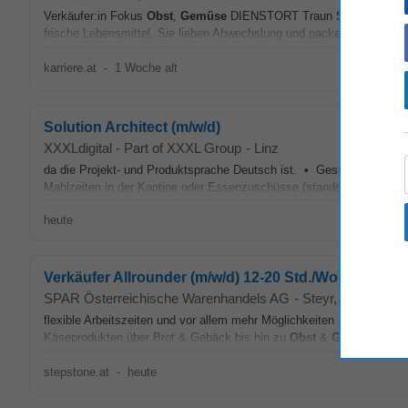
Verkäufer:in Fokus
Obst
,
Gemüse
DIENSTORT Traun STUNDEN Teilz
frische Lebensmittel, Sie lieben Abwechslung und packen gerne mit 
karriere.at
-
1 Woche alt
Solution Architect (m/w/d)
XXXLdigital - Part of XXXL Group
-
Linz
da die Projekt- und Produktsprache Deutsch ist. • Gesundheit & Woh
Mahlzeiten in der Kantine oder Essenzuschüsse (standortabhängig). M
heute
Verkäufer Allrounder (m/w/d) 12-20 Std./Wo
SPAR Österreichische Warenhandels AG
-
Steyr
, 27 km von 
flexible Arbeitszeiten und vor allem mehr Möglichkeiten mit Sicherhe
Käseprodukten über Brot & Gebäck bis hin zu
Obst
&
Gemüse
, dem
stepstone.at
-
heute