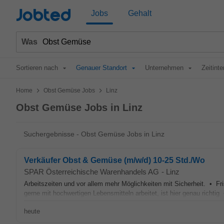
Jobted
Jobs
Gehalt
Was
Sortieren nach
Genauer Standort
Unternehmen
Zeitinte
>
>
Home
Obst Gemüse Jobs
Linz
Obst Gemüse Jobs in Linz
Suchergebnisse - Obst Gemüse Jobs in Linz
Verkäufer Obst & Gemüse (m/w/d) 10-25 Std./Wo
SPAR Österreichische Warenhandels AG
-
Linz
Arbeitszeiten und vor allem mehr Möglichkeiten mit Sicherheit. • Fr
gerne mit hochwertigen Lebensmitteln arbeitet, ist hier genau richti
heute