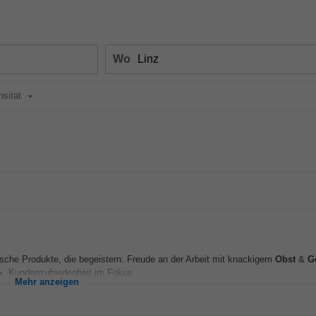
Wo
nsität
ische Produkte, die begeistern: Freude an der Arbeit mit knackigem
Obst
&
G
g • Kundenzufriedenheit im Fokus...
Mehr anzeigen