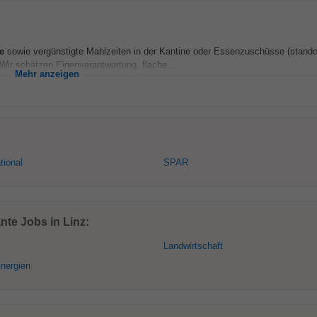
e
sowie vergünstigte Mahlzeiten in der Kantine oder Essenzuschüsse (stando
 Wir schätzen Eigenverantwortung, flache...
Mehr anzeigen
tional
SPAR
te Jobs in Linz:
Landwirtschaft
nergien