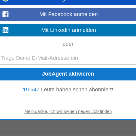
eit VOLLER LEBEN. Sie haben Freude am Umgang mit Menschen, Ihr Herz 
an? Dann freuen...
Mit Facebook anmelden
Mehr anzeigen
Mit Linkedin anmelden
oder
lfühlen: Gratis Kaffee, Tee, Getränke, frisches
Obst
und
Gemüse
sowie ver
oderne Arbeitsplätze für alle Bedürfnisse...
Mehr anzeigen
19 547
Leute haben schon abonniert!
Linz
it. Aufgaben • Quer durch unser Sortiment: Von frischen Wurst-, Fleisch- und
 Trockensortiment oder Non-Food – hier kommt...
Mehr anzeigen