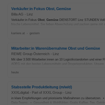
Verkäufer:in Fokus Obst, Gemüse
Billa AG
-
Linz
Verkäufer:in Fokus
Obst
,
Gemüse
DIENSTORT Linz STUNDEN Vollze
frische Lebensmittel, Sie lieben Abwechslung und packen gerne mit 
karriere.at
-
gestern
Mitarbeiter:in Warenübernahme Obst und Gemüse
REWE Group Österreich
-
Linz
Mit über 3.500 Mitarbeiter:innen an 10 Logistikstandorten und ein
ADEG mit den besten Lebensmitteln und Drogerieprodukten. Unsere Mi
heute
Stabsstelle Produktleitung (m/w/d)
XXXLdigital - Part of XXXL Group
-
Linz
in klare Empfehlungen und priorisierte Maßnahmen zu übersetzen. •
Data-Teams. • Gesundheit & Wohlfühlen: Gratis Kaffee, Tee, Geträ