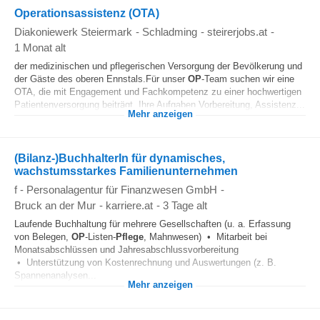
Operationsassistenz (OTA)
Diakoniewerk Steiermark
-
Schladming
-
steirerjobs.at
-
1 Monat alt
der medizinischen und pflegerischen Versorgung der Bevölkerung und
der Gäste des oberen Ennstals.Für unser
OP
-Team suchen wir eine
OTA, die mit Engagement und Fachkompetenz zu einer hochwertigen
Patientenversorgung beiträgt. Ihre Aufgaben Vorbereitung, Assistenz...
Mehr anzeigen
(Bilanz-)BuchhalterIn für dynamisches,
wachstumsstarkes Familienunternehmen
f - Personalagentur für Finanzwesen GmbH
-
Bruck an der Mur
-
karriere.at
-
3 Tage alt
Laufende Buchhaltung für mehrere Gesellschaften (u. a. Erfassung
von Belegen,
OP
-Listen-
Pflege
, Mahnwesen) • Mitarbeit bei
Monatsabschlüssen und Jahresabschlussvorbereitung
• Unterstützung von Kostenrechnung und Auswertungen (z. B.
Spannenanalysen...
Mehr anzeigen