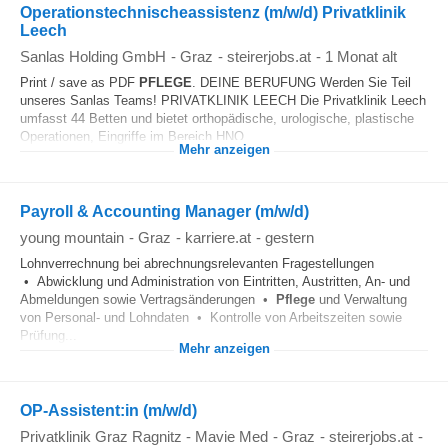
Operationstechnischeassistenz (m/w/d) Privatklinik
Leech
Sanlas Holding GmbH
-
Graz
-
steirerjobs.at
-
1 Monat alt
Print / save as PDF
PFLEGE
. DEINE BERUFUNG Werden Sie Teil
unseres Sanlas Teams! PRIVATKLINIK LEECH Die Privatklinik Leech
umfasst 44 Betten und bietet orthopädische, urologische, plastische
Operationen, Eingriffe im Bereich HNO...
Mehr anzeigen
Payroll & Accounting Manager (m/w/d)
young mountain
-
Graz
-
karriere.at
-
gestern
Lohnverrechnung bei abrechnungsrelevanten Fragestellungen
• Abwicklung und Administration von Eintritten, Austritten, An- und
Abmeldungen sowie Vertragsänderungen •
Pflege
und Verwaltung
von Personal- und Lohndaten • Kontrolle von Arbeitszeiten sowie
Prüfung...
Mehr anzeigen
OP-Assistent:in (m/w/d)
Privatklinik Graz Ragnitz - Mavie Med
-
Graz
-
steirerjobs.at
-