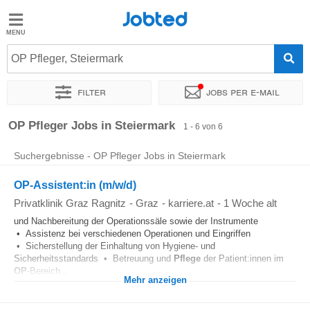
Jobted
Jobted
Jobs
OP Pfleger, Steiermark
Filter
Jobs per e-mail
Gehalt
Sortieren nach
Unternehmen
Personaldienstleister
Zeitin
OP Pfleger Jobs in Steiermark
1 - 6 von 6
Suchergebnisse - OP Pfleger Jobs in Steiermark
OP-Assistent:in (m/w/d)
Privatklinik Graz Ragnitz
-
Graz
-
karriere.at
-
1 Woche alt
und Nachbereitung der Operationssäle sowie der Instrumente
• Assistenz bei verschiedenen Operationen und Eingriffen
• Sicherstellung der Einhaltung von Hygiene- und
Sicherheitsstandards • Betreuung und
Pflege
der Patient:innen im
OP
-Bereich...
Mehr anzeigen