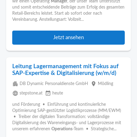
wir einen Operating
Manager
, der unser Team unterstützt
und somit entscheidende Beiträge zum Erfolg des gesamten
Retail-Bereichs leistet. Start ab sofort oder nach
Vereinbarung. Anstellungsart: Vollzeit...
Jetzt ansehen
Leitung Lagermanagement mit Fokus auf
SAP-Expertise & Digitalisierung (w/m/d)
apartment
place
DB Dynamic Personaldienste GmbH
Mödling
language
event_available
stepstone.at
heute
und Förderung • Einführung und kontinuierliche
Optimierung SAP-gestützter Logistikprozesse (MM/EWM)
• Treiber der digitalen Transformation: vollständige
Digitalisierung des Wareneingangs- und Lagerprozesse mit
unserem erfahrenen
Operations
-Team • Strategische...