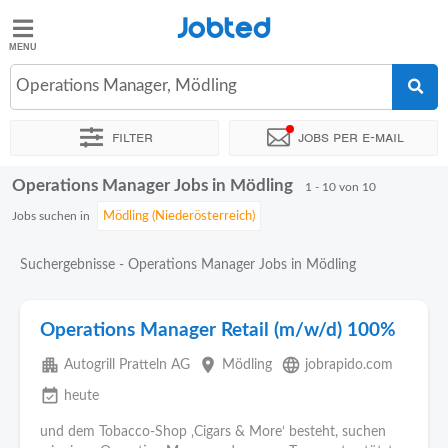
Jobted
Jobted
Jobs
Operations Manager, Mödling
Filter
Jobs per e-mail
Gehalt
Operations Manager Jobs in Mödling
Sortieren nach
Genauer Standort
Unternehmen
Personald
1 - 10 von 10
Jobs suchen in
Suchergebnisse - Operations Manager Jobs in Mödling
Operations Manager Retail (m/w/d) 100%
apartment
place
language
Autogrill Pratteln AG
Mödling
jobrapido.com
event_available
heute
und dem Tobacco-Shop ‚Cigars & More‘ besteht, suchen