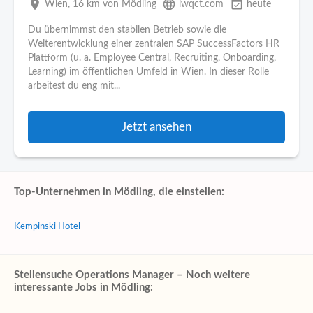
place
language
event_available
Wien
, 16 km von Mödling
lwqct.com
heute
Du übernimmst den stabilen Betrieb sowie die
Weiterentwicklung einer zentralen SAP SuccessFactors HR
Plattform (u. a. Employee Central, Recruiting, Onboarding,
Learning) im öffentlichen Umfeld in Wien. In dieser Rolle
arbeitest du eng mit...
Jetzt ansehen
Top-Unternehmen in Mödling, die einstellen:
Kempinski Hotel
Stellensuche Operations Manager – Noch weitere
interessante Jobs in Mödling: