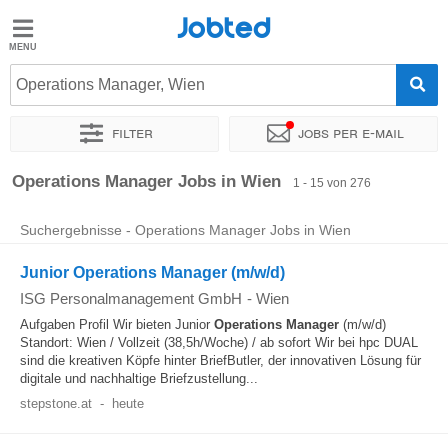
Jobted
Jobted
Jobs
Operations Manager, Wien
Filter
Jobs per e-mail
Gehalt
Sortieren nach
Genauer Standort
Unternehmen
Personald
Operations Manager Jobs in Wien
1 - 15 von 276
Suchergebnisse - Operations Manager Jobs in Wien
Junior Operations Manager (m/w/d)
ISG Personalmanagement GmbH
-
Wien
Aufgaben Profil Wir bieten Junior
Operations
Manager
(m/w/d)
Standort: Wien / Vollzeit (38,5h/Woche) / ab sofort Wir bei hpc DUAL
sind die kreativen Köpfe hinter BriefButler, der innovativen Lösung für
digitale und nachhaltige Briefzustellung...
stepstone.at
-
heute