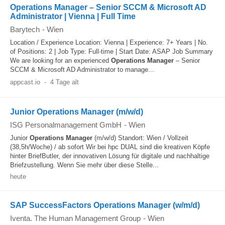
Operations Manager – Senior SCCM & Microsoft AD
Administrator | Vienna | Full Time
Barytech
-
Wien
Location / Experience Location: Vienna | Experience: 7+ Years | No.
of Positions: 2 | Job Type: Full-time | Start Date: ASAP Job Summary
We are looking for an experienced
Operations
Manager
– Senior
SCCM & Microsoft AD Administrator to manage...
appcast.io
-
4 Tage alt
Junior Operations Manager (m/w/d)
ISG Personalmanagement GmbH
-
Wien
Junior
Operations
Manager
(m/w/d) Standort: Wien / Vollzeit
(38,5h/Woche) / ab sofort Wir bei hpc DUAL sind die kreativen Köpfe
hinter BriefButler, der innovativen Lösung für digitale und nachhaltige
Briefzustellung. Wenn Sie mehr über diese Stelle...
heute
SAP SuccessFactors Operations Manager (w/m/d)
Iventa. The Human Management Group
-
Wien