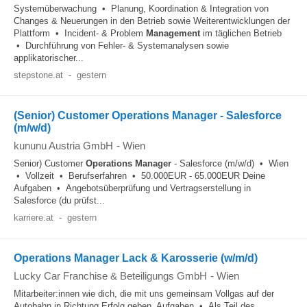
Systemüberwachung • Planung, Koordination & Integration von
Changes & Neuerungen in den Betrieb sowie Weiterentwicklungen der
Plattform • Incident- & Problem
Management
im täglichen Betrieb
• Durchführung von Fehler- & Systemanalysen sowie
applikatorischer...
stepstone.at
-
gestern
(Senior) Customer Operations Manager - Salesforce
(m/w/d)
kununu Austria GmbH
-
Wien
Senior) Customer
Operations
Manager
- Salesforce (m/w/d) • Wien
• Vollzeit • Berufserfahren • 50.000EUR - 65.000EUR Deine
Aufgaben • Angebotsüberprüfung und Vertragserstellung in
Salesforce (du prüfst...
karriere.at
-
gestern
Operations Manager Lack & Karosserie (w/m/d)
Lucky Car Franchise & Beteiligungs GmbH
-
Wien
Mitarbeiter:innen wie dich, die mit uns gemeinsam Vollgas auf der
Autobahn in Richtung Erfolg geben. Aufgaben • Als Teil des