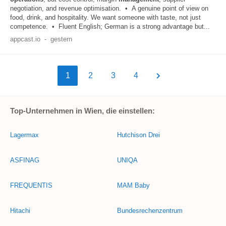
negotiation, and revenue optimisation. • A genuine point of view on
food, drink, and hospitality. We want someone with taste, not just
competence. • Fluent English; German is a strong advantage but...
appcast.io
-
gestern
1
2
3
4
Top-Unternehmen in Wien, die einstellen:
Lagermax
Hutchison Drei
ASFINAG
UNIQA
FREQUENTIS
MAM Baby
Hitachi
Bundesrechenzentrum