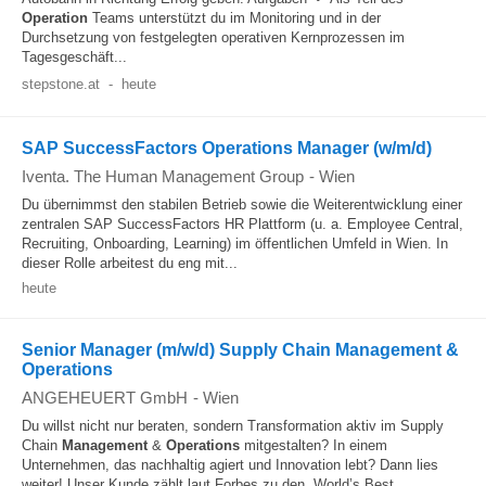
Operation
Teams unterstützt du im Monitoring und in der
Durchsetzung von festgelegten operativen Kernprozessen im
Tagesgeschäft...
stepstone.at
-
heute
SAP SuccessFactors Operations Manager (w/m/d)
Iventa. The Human Management Group
-
Wien
Du übernimmst den stabilen Betrieb sowie die Weiterentwicklung einer
zentralen SAP SuccessFactors HR Plattform (u. a. Employee Central,
Recruiting, Onboarding, Learning) im öffentlichen Umfeld in Wien. In
dieser Rolle arbeitest du eng mit...
heute
Senior Manager (m/w/d) Supply Chain Management &
Operations
ANGEHEUERT GmbH
-
Wien
Du willst nicht nur beraten, sondern Transformation aktiv im Supply
Chain
Management
&
Operations
mitgestalten? In einem
Unternehmen, das nachhaltig agiert und Innovation lebt? Dann lies
weiter! Unser Kunde zählt laut Forbes zu den „World’s Best...