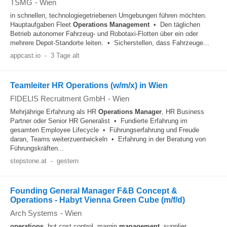
TSMG
-
Wien
in schnellen, technologiegetriebenen Umgebungen führen möchten.
Hauptaufgaben Fleet
Operations
Management
• Den täglichen
Betrieb autonomer Fahrzeug- und Robotaxi-Flotten über ein oder
mehrere Depot-Standorte leiten. • Sicherstellen, dass Fahrzeuge...
appcast.io
-
3 Tage alt
Teamleiter HR Operations (w/m/x) in Wien
FIDELIS Recruitment GmbH
-
Wien
Mehrjährige Erfahrung als HR
Operations
Manager
, HR Business
Partner oder Senior HR Generalist • Fundierte Erfahrung im
gesamten Employee Lifecycle • Führungserfahrung und Freude
daran, Teams weiterzuentwickeln • Erfahrung in der Beratung von
Führungskräften...
stepstone.at
-
gestern
Founding General Manager F&B Concept &
Operations - Habyt Vienna Green Cube (m/f/d)
Arch Systems
-
Wien
operations
, but cost control, margin
management
, supplier