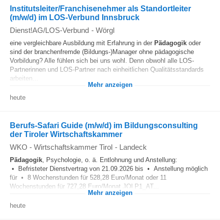
Institutsleiter/Franchisenehmer als Standortleiter
(m/w/d) im LOS-Verbund Innsbruck
Dienst!AG/LOS-Verbund
-
Wörgl
eine vergleichbare Ausbildung mit Erfahrung in der
Pädagogik
oder
sind der branchenfremde (Bildungs-)Manager ohne pädagogische
Vorbildung? Alle fühlen sich bei uns wohl. Denn obwohl alle LOS-
Partnerinnen und LOS-Partner nach einheitlichen Qualitätsstandards
arbeiten...
Mehr anzeigen
heute
Berufs-Safari Guide (m/w/d) im Bildungsconsulting
der Tiroler Wirtschaftskammer
WKO - Wirtschaftskammer Tirol
-
Landeck
Pädagogik
, Psychologie, o. ä. Entlohnung und Anstellung:
• Befristeter Dienstvertrag von 21.09.2026 bis • Anstellung möglich
für • 8 Wochenstunden für 528,28 Euro/Monat oder 11
Wochenstunden für 727,28 Euro/Monat JOLP1_AT...
Mehr anzeigen
heute