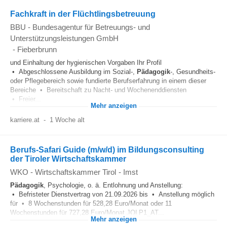
Fachkraft in der Flüchtlingsbetreuung
BBU - Bundesagentur für Betreuungs- und
Unterstützungsleistungen GmbH
-
Fieberbrunn
und Einhaltung der hygienischen Vorgaben Ihr Profil
• Abgeschlossene Ausbildung im Sozial-,
Pädagogik
-, Gesundheits-
oder Pflegebereich sowie fundierte Berufserfahrung in einem dieser
Bereiche • Bereitschaft zu Nacht- und Wochenenddiensten
• Freier...
Mehr anzeigen
karriere.at
-
1 Woche alt
Berufs-Safari Guide (m/w/d) im Bildungsconsulting
der Tiroler Wirtschaftskammer
WKO - Wirtschaftskammer Tirol
-
Imst
Pädagogik
, Psychologie, o. ä. Entlohnung und Anstellung:
• Befristeter Dienstvertrag von 21.09.2026 bis • Anstellung möglich
für • 8 Wochenstunden für 528,28 Euro/Monat oder 11
Wochenstunden für 727,28 Euro/Monat JOLP1_AT...
Mehr anzeigen