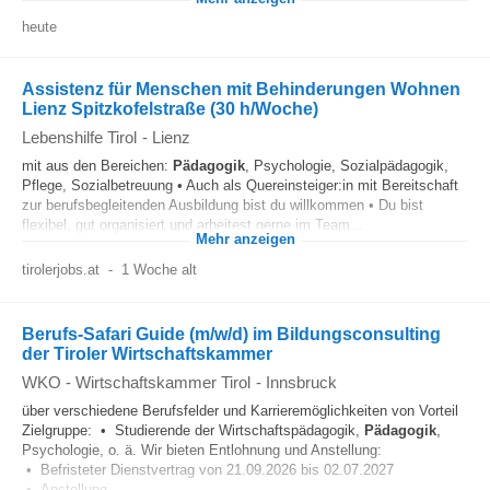
heute
Assistenz für Menschen mit Behinderungen Wohnen
Lienz Spitzkofelstraße (30 h/Woche)
Lebenshilfe Tirol
-
Lienz
mit aus den Bereichen:
Pädagogik
, Psychologie, Sozialpädagogik,
Pflege, Sozialbetreuung • Auch als Quereinsteiger:in mit Bereitschaft
zur berufsbegleitenden Ausbildung bist du willkommen • Du bist
flexibel, gut organisiert und arbeitest gerne im Team...
Mehr anzeigen
tirolerjobs.at
-
1 Woche alt
Berufs-Safari Guide (m/w/d) im Bildungsconsulting
der Tiroler Wirtschaftskammer
WKO - Wirtschaftskammer Tirol
-
Innsbruck
über verschiedene Berufsfelder und Karrieremöglichkeiten von Vorteil
Zielgruppe: • Studierende der Wirtschaftspädagogik,
Pädagogik
,
Psychologie, o. ä. Wir bieten Entlohnung und Anstellung:
• Befristeter Dienstvertrag von 21.09.2026 bis 02.07.2027
• Anstellung...