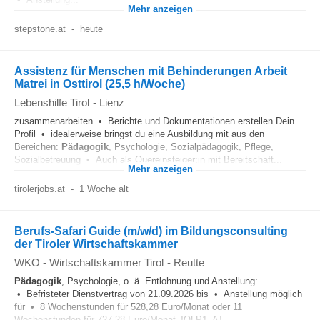
Mehr anzeigen
stepstone.at
-
heute
Assistenz für Menschen mit Behinderungen Arbeit
Matrei in Osttirol (25,5 h/Woche)
Lebenshilfe Tirol
-
Lienz
zusammenarbeiten • Berichte und Dokumentationen erstellen Dein
Profil • idealerweise bringst du eine Ausbildung mit aus den
Bereichen:
Pädagogik
, Psychologie, Sozialpädagogik, Pflege,
Sozialbetreuung • Auch als Quereinsteiger:in mit Bereitschaft...
Mehr anzeigen
tirolerjobs.at
-
1 Woche alt
Berufs-Safari Guide (m/w/d) im Bildungsconsulting
der Tiroler Wirtschaftskammer
WKO - Wirtschaftskammer Tirol
-
Reutte
Pädagogik
, Psychologie, o. ä. Entlohnung und Anstellung:
• Befristeter Dienstvertrag von 21.09.2026 bis • Anstellung möglich
für • 8 Wochenstunden für 528,28 Euro/Monat oder 11
Wochenstunden für 727,28 Euro/Monat JOLP1_AT...