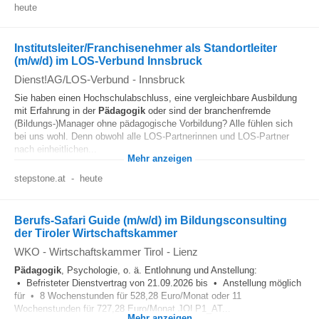
heute
Institutsleiter/Franchisenehmer als Standortleiter
(m/w/d) im LOS-Verbund Innsbruck
Dienst!AG/LOS-Verbund
-
Innsbruck
Sie haben einen Hochschulabschluss, eine vergleichbare Ausbildung
mit Erfahrung in der
Pädagogik
oder sind der branchenfremde
(Bildungs-)Manager ohne pädagogische Vorbildung? Alle fühlen sich
bei uns wohl. Denn obwohl alle LOS-Partnerinnen und LOS-Partner
nach einheitlichen...
Mehr anzeigen
stepstone.at
-
heute
Berufs-Safari Guide (m/w/d) im Bildungsconsulting
der Tiroler Wirtschaftskammer
WKO - Wirtschaftskammer Tirol
-
Lienz
Pädagogik
, Psychologie, o. ä. Entlohnung und Anstellung:
• Befristeter Dienstvertrag von 21.09.2026 bis • Anstellung möglich
für • 8 Wochenstunden für 528,28 Euro/Monat oder 11
Wochenstunden für 727,28 Euro/Monat JOLP1_AT...
Mehr anzeigen