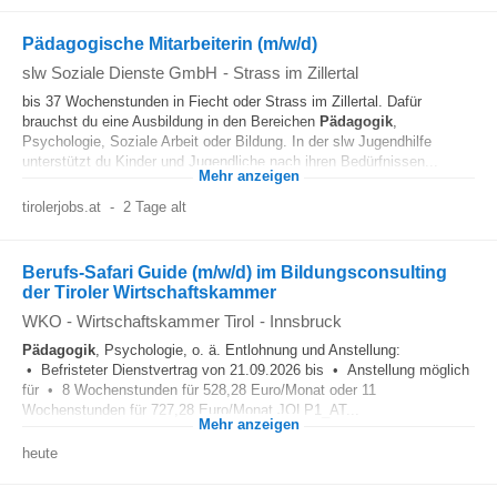
Pädagogische Mitarbeiterin (m/w/d)
slw Soziale Dienste GmbH
-
Strass im Zillertal
bis 37 Wochenstunden in Fiecht oder Strass im Zillertal. Dafür
brauchst du eine Ausbildung in den Bereichen
Pädagogik
,
Psychologie, Soziale Arbeit oder Bildung. In der slw Jugendhilfe
unterstützt du Kinder und Jugendliche nach ihren Bedürfnissen...
Mehr anzeigen
tirolerjobs.at
-
2 Tage alt
Berufs-Safari Guide (m/w/d) im Bildungsconsulting
der Tiroler Wirtschaftskammer
WKO - Wirtschaftskammer Tirol
-
Innsbruck
Pädagogik
, Psychologie, o. ä. Entlohnung und Anstellung:
• Befristeter Dienstvertrag von 21.09.2026 bis • Anstellung möglich
für • 8 Wochenstunden für 528,28 Euro/Monat oder 11
Wochenstunden für 727,28 Euro/Monat JOLP1_AT...
Mehr anzeigen
heute