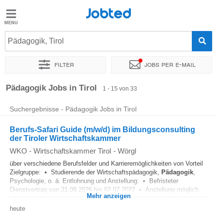
Jobted
Jobted
Jobs
Pädagogik, Tirol
Filter
Jobs per e-mail
Gehalt
Sortieren nach
Unternehmen
Personaldienstleister
Vertra
Pädagogik Jobs in Tirol
1 - 15 von 33
Suchergebnisse - Pädagogik Jobs in Tirol
Berufs-Safari Guide (m/w/d) im Bildungsconsulting
der Tiroler Wirtschaftskammer
WKO - Wirtschaftskammer Tirol
-
Wörgl
über verschiedene Berufsfelder und Karrieremöglichkeiten von Vorteil
Zielgruppe: • Studierende der Wirtschaftspädagogik,
Pädagogik
,
Psychologie, o. ä. Entlohnung und Anstellung: • Befristeter
Dienstvertrag von 21.09.2026 bis 02.07.2027 • Anstellung möglich...
Mehr anzeigen
heute