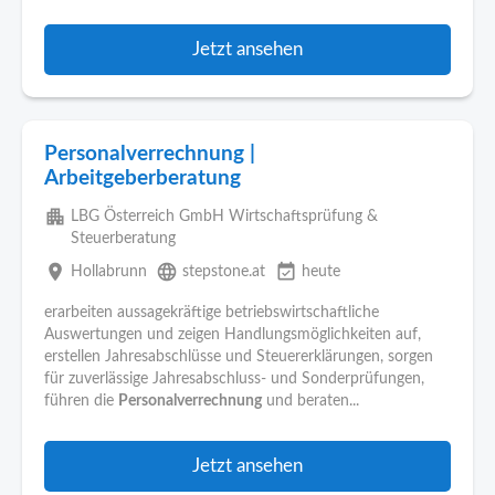
Jetzt ansehen
Personalverrechnung |
Arbeitgeberberatung
apartment
LBG Österreich GmbH Wirtschaftsprüfung &
Steuerberatung
place
language
event_available
Hollabrunn
stepstone.at
heute
erarbeiten aussagekräftige betriebswirtschaftliche
Auswertungen und zeigen Handlungsmöglichkeiten auf,
erstellen Jahresabschlüsse und Steuererklärungen, sorgen
für zuverlässige Jahresabschluss- und Sonderprüfungen,
führen die
Personalverrechnung
und beraten...
Jetzt ansehen