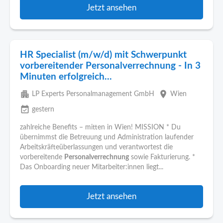
Jetzt ansehen
HR Specialist (m/w/d) mit Schwerpunkt
vorbereitender Personalverrechnung - In 3
Minuten erfolgreich...
apartment
place
LP Experts Personalmanagement GmbH
Wien
event_available
gestern
zahlreiche Benefits – mitten in Wien! MISSION * Du
übernimmst die Betreuung und Administration laufender
Arbeitskräfteüberlassungen und verantwortest die
vorbereitende
Personalverrechnung
sowie Fakturierung. *
Das Onboarding neuer Mitarbeiter:innen liegt...
Jetzt ansehen