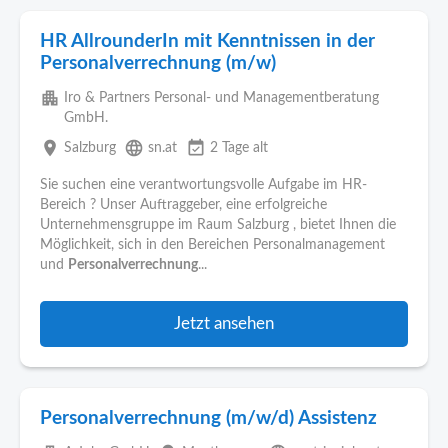
HR AllrounderIn mit Kenntnissen in der
Personalverrechnung (m/w)
apartment
Iro & Partners Personal- und Managementberatung
GmbH.
place
language
event_available
Salzburg
sn.at
2 Tage alt
Sie suchen eine verantwortungsvolle Aufgabe im HR-
Bereich ? Unser Auftraggeber, eine erfolgreiche
Unternehmensgruppe im Raum Salzburg , bietet Ihnen die
Möglichkeit, sich in den Bereichen Personalmanagement
und
Personalverrechnung
...
Jetzt ansehen
Personalverrechnung (m/w/d) Assistenz