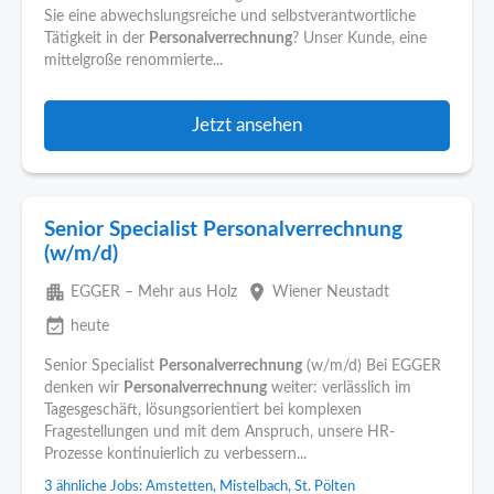
Sie eine abwechslungsreiche und selbstverantwortliche
Tätigkeit in der
Personalverrechnung
? Unser Kunde, eine
mittelgroße renommierte...
Jetzt ansehen
Senior Specialist Personalverrechnung
(w/m/d)
apartment
place
EGGER – Mehr aus Holz
Wiener Neustadt
event_available
heute
Senior Specialist
Personalverrechnung
(w/m/d) Bei EGGER
denken wir
Personalverrechnung
weiter: verlässlich im
Tagesgeschäft, lösungsorientiert bei komplexen
Fragestellungen und mit dem Anspruch, unsere HR-
Prozesse kontinuierlich zu verbessern...
3 ähnliche Jobs: Amstetten, Mistelbach, St. Pölten