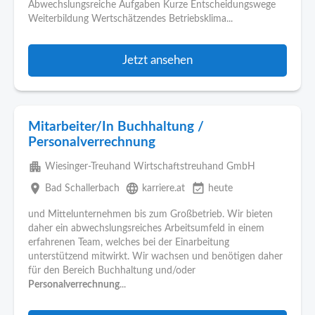
Abwechslungsreiche Aufgaben Kurze Entscheidungswege
Weiterbildung Wertschätzendes Betriebsklima...
Jetzt ansehen
Mitarbeiter/In Buchhaltung /
Personalverrechnung
apartment
Wiesinger-Treuhand Wirtschaftstreuhand GmbH
place
language
event_available
Bad Schallerbach
karriere.at
heute
und Mittelunternehmen bis zum Großbetrieb. Wir bieten
daher ein abwechslungsreiches Arbeitsumfeld in einem
erfahrenen Team, welches bei der Einarbeitung
unterstützend mitwirkt. Wir wachsen und benötigen daher
für den Bereich Buchhaltung und/oder
Personalverrechnung
...