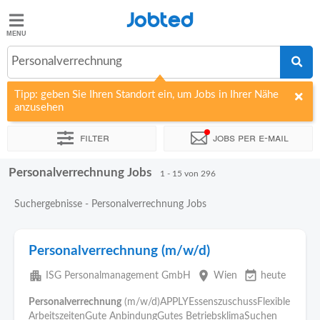
Jobted
Jobted
Jobs
Personalverrechnung
Tipp: geben Sie Ihren Standort ein, um Jobs in Ihrer Nähe
Gehalt
anzusehen
Filter
Jobs per e-mail
Personalverrechnung Jobs
Sortieren nach
Unternehmen
Personaldienstleister
Zeitin
1 - 15 von 296
Suchergebnisse - Personalverrechnung Jobs
Personalverrechnung (m/w/d)
apartment
place
event_available
ISG Personalmanagement GmbH
Wien
heute
Personalverrechnung
(m/w/d)APPLYEssenszuschussFlexible
ArbeitszeitenGute AnbindungGutes BetriebsklimaSuchen