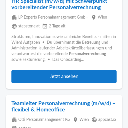
HR Specialist (m/w/d) mit Schwerpunkt
vorbereitender Personalverrechnung
apartment
place
LP Experts Personalmanagement GmbH
Wien
language
event_available
stepstone.at
2 Tage alt
Strukturen, Innovation sowie zahlreiche Benefits - mitten in
Wien! Aufgaben • Du übernimmst die Betreuung und
Administration laufender Arbeitskräfteüberlassungen und
verantwortest die vorbereitende
Personalverrechnung
sowie Fakturierung. • Das Onboarding...
Jetzt ansehen
Teamleiter Personalverrechnung (m/w/d) –
flexibel & Homeoffice
apartment
place
language
Otti Personalmanagement KG
Wien
appcast.io