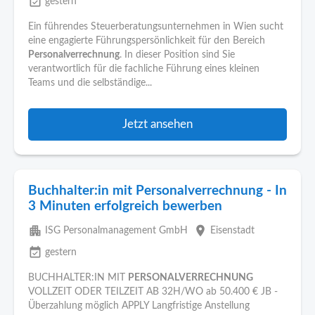
event_available
gestern
Ein führendes Steuerberatungsunternehmen in Wien sucht
eine engagierte Führungspersönlichkeit für den Bereich
Personalverrechnung
. In dieser Position sind Sie
verantwortlich für die fachliche Führung eines kleinen
Teams und die selbständige...
Jetzt ansehen
Buchhalter:in mit Personalverrechnung - In
3 Minuten erfolgreich bewerben
apartment
place
ISG Personalmanagement GmbH
Eisenstadt
event_available
gestern
BUCHHALTER:IN MIT
PERSONALVERRECHNUNG
VOLLZEIT ODER TEILZEIT AB 32H/WO ab 50.400 € JB -
Überzahlung möglich APPLY Langfristige Anstellung