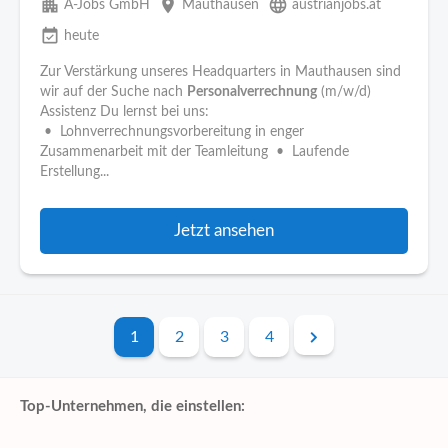
apartment
place
language
A-Jobs GmbH
Mauthausen
austrianjobs.at
event_available
heute
Zur Verstärkung unseres Headquarters in Mauthausen sind
wir auf der Suche nach
Personalverrechnung
(m/w/d)
Assistenz Du lernst bei uns:
• Lohnverrechnungsvorbereitung in enger
Zusammenarbeit mit der Teamleitung • Laufende
Erstellung...
Jetzt ansehen
1
2
3
4
Top-Unternehmen, die einstellen: