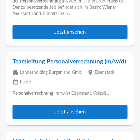
der
Personalverrechnung
(m/w/d) mit fundierter Praxis ein.
Der zu besetzende Job befindet sich im Bezirk Wiener
Neustadt Land. Führerschein...
Jetzt ansehen
Teamleitung Personalverrechnung (m/w/d)
apartment
place
Landesholding Burgenland GmbH
Eisenstadt
event_available
heute
Personalverrechnung
(m/w/d) Eisenstadt, Vollzeit...
Jetzt ansehen