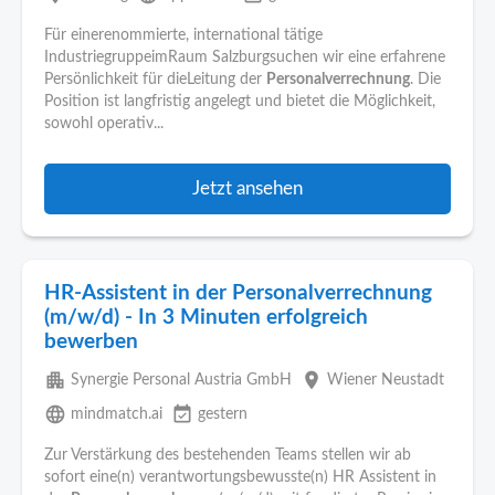
Für einerenommierte, international tätige
IndustriegruppeimRaum Salzburgsuchen wir eine erfahrene
Persönlichkeit für dieLeitung der
Personalverrechnung
. Die
Position ist langfristig angelegt und bietet die Möglichkeit,
sowohl operativ...
Jetzt ansehen
HR-Assistent in der Personalverrechnung
(m/w/d) - In 3 Minuten erfolgreich
bewerben
apartment
place
Synergie Personal Austria GmbH
Wiener Neustadt
language
event_available
mindmatch.ai
gestern
Zur Verstärkung des bestehenden Teams stellen wir ab
sofort eine(n) verantwortungsbewusste(n) HR Assistent in