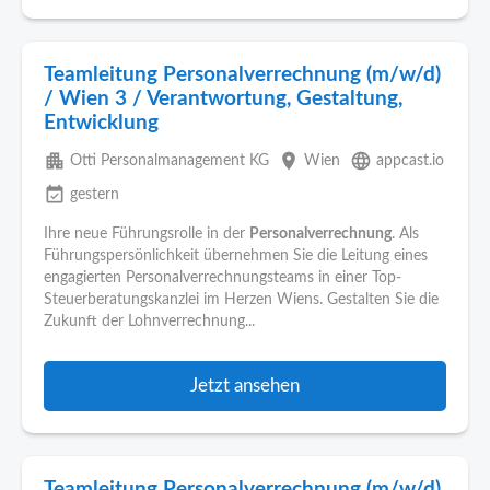
Teamleitung Personalverrechnung (m/w/d)
/ Wien 3 / Verantwortung, Gestaltung,
Entwicklung
apartment
place
language
Otti Personalmanagement KG
Wien
appcast.io
event_available
gestern
Ihre neue Führungsrolle in der
Personalverrechnung
. Als
Führungspersönlichkeit übernehmen Sie die Leitung eines
engagierten Personalverrechnungsteams in einer Top-
Steuerberatungskanzlei im Herzen Wiens. Gestalten Sie die
Zukunft der Lohnverrechnung...
Jetzt ansehen
Teamleitung Personalverrechnung (m/w/d)