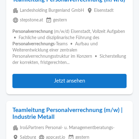
apartment
place
Landesholding Burgenland GmbH
Eisenstadt
language
event_available
stepstone.at
gestern
Personalverrechnung
(m/w/d) Eisenstadt, Vollzeit Aufgaben
• Fachliche und disziplinarische Führung des
Personalverrechnungs
-Teams • Aufbau und
Weiterentwicklung einer zentralen
Personalverrechnungsstruktur im Konzern • Sicherstellung
der korrekten, fristgerechten...
Jetzt ansehen
Teamleitung Personalverrechnung (m/w) |
Industrie Metall
apartment
Iro&Partners Personal- u. Managementberatungs-
place
language
event_available
Salzburg
appcast.io
gestern