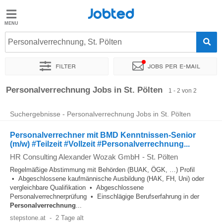
Jobted
Jobted
Jobs
Personalverrechnung, St. Pölten
Filter
Jobs per e-mail
Gehalt
Sortieren nach
Genauer Standort
Personaldienstleister
Personalverrechnung Jobs in St. Pölten
1 - 2 von 2
Suchergebnisse - Personalverrechnung Jobs in St. Pölten
Personalverrechner mit BMD Kenntnissen-Senior
(m/w) #Teilzeit #Vollzeit #Personalverrechnung...
HR Consulting Alexander Wozak GmbH
-
St. Pölten
Regelmäßige Abstimmung mit Behörden (BUAK, ÖGK, …) Profil
• Abgeschlossene kaufmännische Ausbildung (HAK, FH, Uni) oder
vergleichbare Qualifikation • Abgeschlossene
Personalverrechnerprüfung • Einschlägige Berufserfahrung in der
Personalverrechnung
...
stepstone.at
-
2 Tage alt